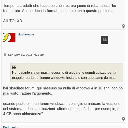
Tempo fa credetti che fosse perché il pc era pieno di roba, allora l'ho
formattato. Anche dopo la formattazione presenta questo problema.
AIUTO! XD
T
o
p
flashcream
P
Sun May 31, 2015 7:13 am
o
s
t
Nonostante sia un mac, necessito di giocare, e quindi utilizzo per la
maggior parte del tempo windows, installato con bootcamp da mac.
hai sbagliato forum. qui nessuno sa nulla di windows e in 10 anni non ho
mai visto trattare l'argomento.
quando posterei in un forum windows ti consiglio di indicare la versione
del sistema e delle applicazioni. altrimenti chi può dirti, per esempio, se
4 GB sono abbastanza?
T
o
p
Deduzzolo