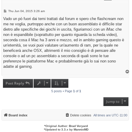
P
Thu Jun 04, 2015 3:26 am
o
s
Vado un pò fuori dai temi trattati dal forum e spero che flashcream non
t
me ne voglia, purtroppo anche con un buon assemblato è difficile star
dietro alle specifiche dei giochi in uscita, figuriamoci con un iMac che
non è espandibile (soprattutto per quanto riguarda la scheda video),
seconda cosa il Mac ha 3 anni e mezzo, ed in ambito gaming questo è
un'eternità, se vuoi puoi valutare un'aumento di ram, per la quale ne
beneficerà anche OSX, altrimenti il mio consiglio è di pensare alle
console o ad un pc assemblato a seconda di quali sono le tue
preferenze le piattaforme Mac e probabilmente già lo sai non sono
adatte al gaming.
T
o
p
Post Reply
5 posts • Page
1
of
1
Jump to
Board index
Delete cookies
All times are
UTC-11:00
*
Original Author:
Brad Veryard
*
Updated to 3.3.x by
MannixMD