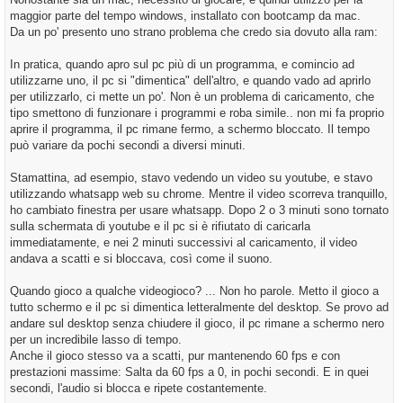
maggior parte del tempo windows, installato con bootcamp da mac.
Da un po' presento uno strano problema che credo sia dovuto alla ram:
In pratica, quando apro sul pc più di un programma, e comincio ad
utilizzarne uno, il pc si "dimentica" dell'altro, e quando vado ad aprirlo
per utilizzarlo, ci mette un po'. Non è un problema di caricamento, che
tipo smettono di funzionare i programmi e roba simile.. non mi fa proprio
aprire il programma, il pc rimane fermo, a schermo bloccato. Il tempo
può variare da pochi secondi a diversi minuti.
Stamattina, ad esempio, stavo vedendo un video su youtube, e stavo
utilizzando whatsapp web su chrome. Mentre il video scorreva tranquillo,
ho cambiato finestra per usare whatsapp. Dopo 2 o 3 minuti sono tornato
sulla schermata di youtube e il pc si è rifiutato di caricarla
immediatamente, e nei 2 minuti successivi al caricamento, il video
andava a scatti e si bloccava, così come il suono.
Quando gioco a qualche videogioco? ... Non ho parole. Metto il gioco a
tutto schermo e il pc si dimentica letteralmente del desktop. Se provo ad
andare sul desktop senza chiudere il gioco, il pc rimane a schermo nero
per un incredibile lasso di tempo.
Anche il gioco stesso va a scatti, pur mantenendo 60 fps e con
prestazioni massime: Salta da 60 fps a 0, in pochi secondi. E in quei
secondi, l'audio si blocca e ripete costantemente.