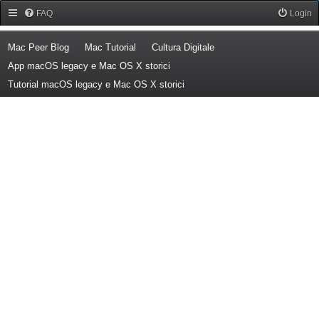
Forum Mac Peer
FAQ
Login
(Opens a new tab)
(Opens a new tab)
(Opens a new tab)
Mac Peer Blog
Mac Tutorial
Cultura Digitale
(Opens a new tab)
App macOS legacy e Mac OS X storici
(Opens a new tab)
Tutorial macOS legacy e Mac OS X storici