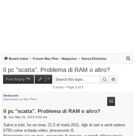
S
Board index
Forum Mac Peer - Magazine
Senza Etichetta
e
Il pc "scatta". Problema di RAM o altro?
a
Post Reply
Search
Advanced s
r
5 posts • Page
1
of
1
c
h
Deduzzolo
Approdato su Mac Peer
Il pc "scatta". Problema di RAM o altro?
P
Sun May 31, 2015 6:50 am
o
s
Salve a tutti, ho un imac 21,5 di metà 2011, 4gb di ram e amd radeon
t
6750 come scheda video, processore i5.
Nonostante sia un mac, necessito di giocare, e quindi utilizzo per la