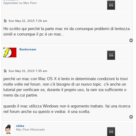
Approdato su Mac Peer
P
Sun May 31, 2015 7:26 am
o
s
Ho scritto qui perché la parte mac mi da comunque problemi di lentezza
t
simili e comunque il pc è un mac..
T
o
p
flashcream
P
Sun May 31, 2015 7:35 am
o
s
perchè un mac con Mac OS X è lento in determinate condizioni lo trovi
t
molte volte nel forum. non c'è bisogno di un nuovo topic. c'è anche un
tutorial per verificare se, durante il proprio uso, la ram sia sufficiente o
meno da cui partire.
quando il mac utilizza Windows non è argomento trattato. fai una ricerca
nel forum anche su questo e vedrai. è una scelta.
T
o
p
shika
Mac Peer Aficionado