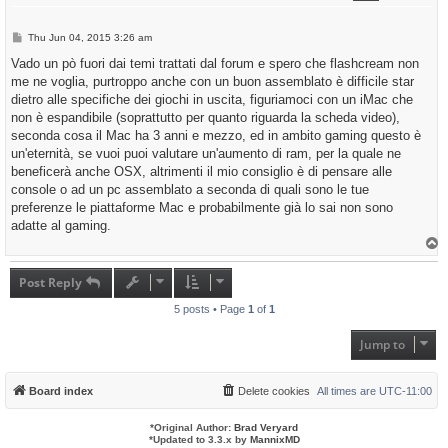
P
Thu Jun 04, 2015 3:26 am
o
s
Vado un pò fuori dai temi trattati dal forum e spero che flashcream non
t
me ne voglia, purtroppo anche con un buon assemblato è difficile star
dietro alle specifiche dei giochi in uscita, figuriamoci con un iMac che
non è espandibile (soprattutto per quanto riguarda la scheda video),
seconda cosa il Mac ha 3 anni e mezzo, ed in ambito gaming questo è
un'eternità, se vuoi puoi valutare un'aumento di ram, per la quale ne
beneficerà anche OSX, altrimenti il mio consiglio è di pensare alle
console o ad un pc assemblato a seconda di quali sono le tue
preferenze le piattaforme Mac e probabilmente già lo sai non sono
adatte al gaming.
T
o
p
Post Reply
5 posts • Page
1
of
1
Jump to
Board index
Delete cookies
All times are
UTC-11:00
*
Original Author:
Brad Veryard
*
Updated to 3.3.x by
MannixMD