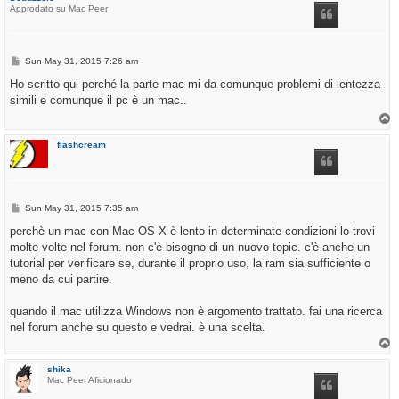
Approdato su Mac Peer
P
Sun May 31, 2015 7:26 am
o
s
Ho scritto qui perché la parte mac mi da comunque problemi di lentezza
t
simili e comunque il pc è un mac..
T
o
p
flashcream
P
Sun May 31, 2015 7:35 am
o
s
perchè un mac con Mac OS X è lento in determinate condizioni lo trovi
t
molte volte nel forum. non c'è bisogno di un nuovo topic. c'è anche un
tutorial per verificare se, durante il proprio uso, la ram sia sufficiente o
meno da cui partire.
quando il mac utilizza Windows non è argomento trattato. fai una ricerca
nel forum anche su questo e vedrai. è una scelta.
T
o
p
shika
Mac Peer Aficionado