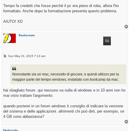
Tempo fa credetti che fosse perché il pc era pieno di roba, allora l'ho
formattato. Anche dopo la formattazione presenta questo problema.
AIUTO! XD
T
o
p
flashcream
P
Sun May 31, 2015 7:13 am
o
s
t
Nonostante sia un mac, necessito di giocare, e quindi utilizzo per la
maggior parte del tempo windows, installato con bootcamp da mac.
hai sbagliato forum. qui nessuno sa nulla di windows e in 10 anni non ho
mai visto trattare l'argomento.
quando posterei in un forum windows ti consiglio di indicare la versione
del sistema e delle applicazioni. altrimenti chi può dirti, per esempio, se
4 GB sono abbastanza?
T
o
p
Deduzzolo