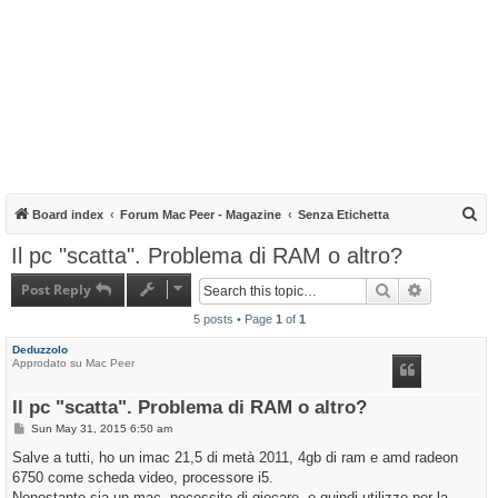
S
Board index
Forum Mac Peer - Magazine
Senza Etichetta
e
Il pc "scatta". Problema di RAM o altro?
a
Post Reply
Search
Advanced s
r
5 posts • Page
1
of
1
c
h
Deduzzolo
Approdato su Mac Peer
Il pc "scatta". Problema di RAM o altro?
P
Sun May 31, 2015 6:50 am
o
s
Salve a tutti, ho un imac 21,5 di metà 2011, 4gb di ram e amd radeon
t
6750 come scheda video, processore i5.
Nonostante sia un mac, necessito di giocare, e quindi utilizzo per la