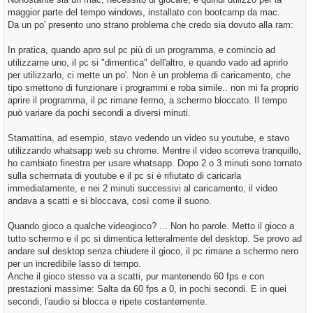
maggior parte del tempo windows, installato con bootcamp da mac.
Da un po' presento uno strano problema che credo sia dovuto alla ram:
In pratica, quando apro sul pc più di un programma, e comincio ad
utilizzarne uno, il pc si "dimentica" dell'altro, e quando vado ad aprirlo
per utilizzarlo, ci mette un po'. Non è un problema di caricamento, che
tipo smettono di funzionare i programmi e roba simile.. non mi fa proprio
aprire il programma, il pc rimane fermo, a schermo bloccato. Il tempo
può variare da pochi secondi a diversi minuti.
Stamattina, ad esempio, stavo vedendo un video su youtube, e stavo
utilizzando whatsapp web su chrome. Mentre il video scorreva tranquillo,
ho cambiato finestra per usare whatsapp. Dopo 2 o 3 minuti sono tornato
sulla schermata di youtube e il pc si è rifiutato di caricarla
immediatamente, e nei 2 minuti successivi al caricamento, il video
andava a scatti e si bloccava, così come il suono.
Quando gioco a qualche videogioco? ... Non ho parole. Metto il gioco a
tutto schermo e il pc si dimentica letteralmente del desktop. Se provo ad
andare sul desktop senza chiudere il gioco, il pc rimane a schermo nero
per un incredibile lasso di tempo.
Anche il gioco stesso va a scatti, pur mantenendo 60 fps e con
prestazioni massime: Salta da 60 fps a 0, in pochi secondi. E in quei
secondi, l'audio si blocca e ripete costantemente.