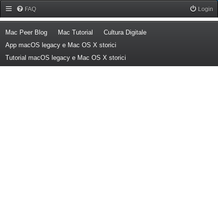
Forum Mac Peer
FAQ
Login
(Opens a new tab)
(Opens a new tab)
(Opens a new tab)
Mac Peer Blog
Mac Tutorial
Cultura Digitale
(Opens a new tab)
App macOS legacy e Mac OS X storici
(Opens a new tab)
Tutorial macOS legacy e Mac OS X storici