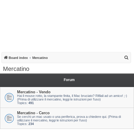
S
Board index
Mercatino
e
Mercatino
a
r
Forum
c
Mercatino - Vendo
h
Hai il mouse rotto, la stampante finita, il Mac bruciato? Rifilali ad un amico! ;-)
(Prima di utilizzare il mercatino, leggi le istruzioni per l'uso)
Topics:
491
Mercatino - Cerco
Se cerchi un mac usato o una periferica, prova a chiedere qui. (Prima di
utilizzare il mercatino, leggi le istruzioni per l'uso)
Topics:
234