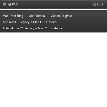
Forum Mac Peer
FAQ
Login
(Opens a new tab)
(Opens a new tab)
(Opens a new tab)
Mac Peer Blog
Mac Tutorial
Cultura Digitale
(Opens a new tab)
App macOS legacy e Mac OS X storici
(Opens a new tab)
Tutorial macOS legacy e Mac OS X storici