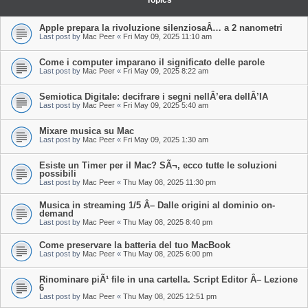
Topics
Apple prepara la rivoluzione silenziosaÂ… a 2 nanometri
Last post by
Mac Peer
«
Fri May 09, 2025 11:10 am
Come i computer imparano il significato delle parole
Last post by
Mac Peer
«
Fri May 09, 2025 8:22 am
Semiotica Digitale: decifrare i segni nellÂ’era dellÂ’IA
Last post by
Mac Peer
«
Fri May 09, 2025 5:40 am
Mixare musica su Mac
Last post by
Mac Peer
«
Fri May 09, 2025 1:30 am
Esiste un Timer per il Mac? SÃ¬, ecco tutte le soluzioni
possibili
Last post by
Mac Peer
«
Thu May 08, 2025 11:30 pm
Musica in streaming 1/5 Â– Dalle origini al dominio on-
demand
Last post by
Mac Peer
«
Thu May 08, 2025 8:40 pm
Come preservare la batteria del tuo MacBook
Last post by
Mac Peer
«
Thu May 08, 2025 6:00 pm
Rinominare piÃ¹ file in una cartella. Script Editor Â– Lezione
6
Last post by
Mac Peer
«
Thu May 08, 2025 12:51 pm