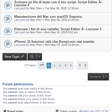
Scrivere un file di testo con il tuo script. Script Editor Â–
Lezione 4
Last post by
Mac Peer
«
Tue May 06, 2025 12:30 pm
Manutenzione del Mac con macOS Sequoia
Last post by
Mac Peer
«
Mon May 05, 2025 11:00 pm
Elencare i file di una cartella. Script Editor Â– Lezione 3
Last post by
Mac Peer
«
Mon May 05, 2025 6:01 pm
iPhone: 11 funzioni utili che (forse) non stai usando
Last post by
Mac Peer
«
Mon May 05, 2025 12:40 pm
New Topic
Page
1
1
of
2
9
3
4
5
9
Next
170 topics
…
Jump to
Forum permissions
You
cannot
post new topics in this forum
You
cannot
reply to topics in this forum
You
cannot
edit your posts in this forum
You
cannot
delete your posts in this forum
You
cannot
post attachments in this forum
Board index
Delete cookies
All times are
UTC-11:00