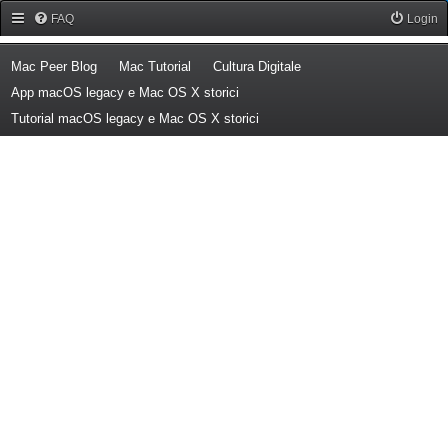
Forum Mac Peer
FAQ
Login
(Opens a new tab)
(Opens a new tab)
(Opens a new tab)
Mac Peer Blog
Mac Tutorial
Cultura Digitale
(Opens a new tab)
App macOS legacy e Mac OS X storici
(Opens a new tab)
Tutorial macOS legacy e Mac OS X storici