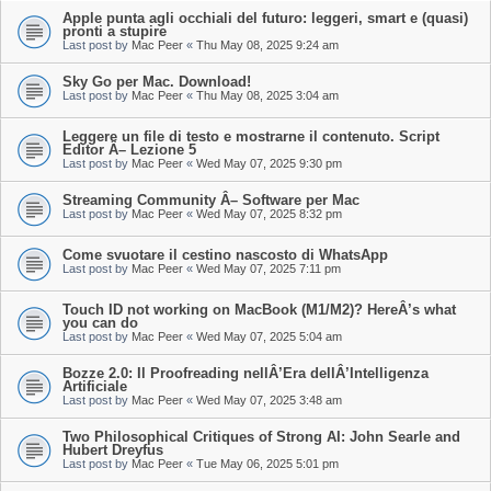
Apple punta agli occhiali del futuro: leggeri, smart e (quasi)
pronti a stupire
Last post by
Mac Peer
«
Thu May 08, 2025 9:24 am
Sky Go per Mac. Download!
Last post by
Mac Peer
«
Thu May 08, 2025 3:04 am
Leggere un file di testo e mostrarne il contenuto. Script
Editor Â– Lezione 5
Last post by
Mac Peer
«
Wed May 07, 2025 9:30 pm
Streaming Community Â– Software per Mac
Last post by
Mac Peer
«
Wed May 07, 2025 8:32 pm
Come svuotare il cestino nascosto di WhatsApp
Last post by
Mac Peer
«
Wed May 07, 2025 7:11 pm
Touch ID not working on MacBook (M1/M2)? HereÂ’s what
you can do
Last post by
Mac Peer
«
Wed May 07, 2025 5:04 am
Bozze 2.0: Il Proofreading nellÂ’Era dellÂ’Intelligenza
Artificiale
Last post by
Mac Peer
«
Wed May 07, 2025 3:48 am
Two Philosophical Critiques of Strong AI: John Searle and
Hubert Dreyfus
Last post by
Mac Peer
«
Tue May 06, 2025 5:01 pm