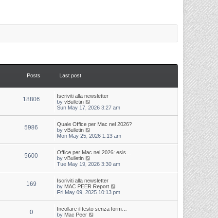
Posts
Last post
L
Iscriviti alla newsletter
P
18806
a
V
by
vBulletin
s
i
Sun May 17, 2026 3:27 am
o
t
e
p
w
s
L
Quale Office per Mac nel 2026?
o
t
P
5986
a
V
by
vBulletin
s
h
s
i
Mon May 25, 2026 1:13 am
t
t
e
o
t
e
l
p
w
a
s
s
L
Office per Mac nel 2026: esis…
o
t
t
P
5600
a
V
by
vBulletin
s
h
e
s
i
Tue May 19, 2026 3:30 am
t
t
e
s
o
t
e
l
t
p
w
a
s
p
s
L
Iscriviti alla newsletter
o
t
t
P
o
169
a
V
by
MAC PEER Report
s
h
e
s
s
i
Fri May 09, 2025 10:13 pm
t
t
e
s
t
o
t
e
l
t
p
w
a
s
p
s
L
Incollare il testo senza form…
o
t
t
P
o
0
a
V
by
Mac Peer
s
h
e
s