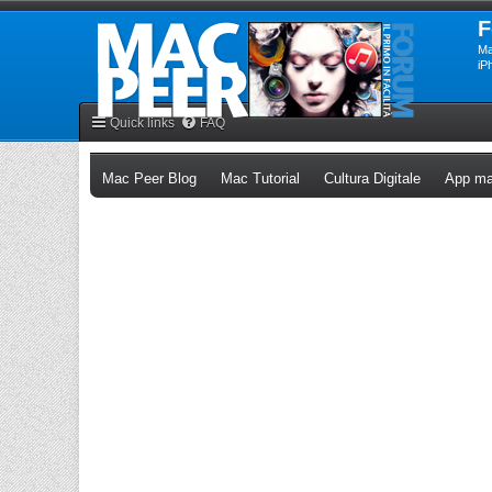
F
Ma
iP
Quick links
FAQ
(Opens a new tab)
(Opens a new tab)
(Opens a n
Mac Peer Blog
Mac Tutorial
Cultura Digitale
App ma