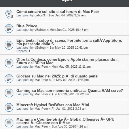
Topics
Come cercare sul sito e sul forum di Mac Peer
Last post by
gabod3
«
Tue Dec 04, 2007 3:32 am
Blue Prince
Last post by
vBulletin
«
Mon Jun 01, 2026 10:48 pm
Epic tenta il colpo di scena: Fortnite torna sullÂ’App Store,
ma passando dalla S
Last post by
vBulletin
«
Sat May 10, 2025 10:41 pm
Replies:
1
Oltre la Contesa: come Epic e Apple stanno plasmando il
futuro del 3D su Mac
Last post by
Mac Peer
«
Mon May 05, 2025 11:11 am
Giocare su Mac nel 2025: piÃ¹ di quanto pensi
Last post by
Mac Peer
«
Fri May 02, 2025 11:46 pm
Gaming su Mac con memoria unificata. Quanta RAM serve?
Last post by
Mac Peer
«
Tue Apr 29, 2025 11:02 am
Minecraft Hypixel BedWars con Mac Mini
Last post by
Mac Peer
«
Fri Jan 01, 2021 3:23 am
Mac mini e Counter-Strike Â– Global Offensive Â– GPU
esterna Â– Giocare con il Mac
Last post by
Mac Peer
«
Sun Aug 30, 2020 4:26 am