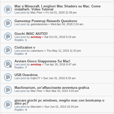
Mac e Minecraft. I migliori Mac Shaders su Mac. Come
installarli. Video Tutorial
Last post by
Mac Peer
«
Fri Jul 31, 2020 11:39 pm
Gamestop Powerup Rewards Questions
Last post by
gabrielantonio
«
Wed Apr 04, 2018 2:24 am
Giochi IMAC AIUTO!!
Last post by
avrobay
«
Sat Oct 01, 2016 5:19 am
Replies:
1
Civilization v
Last post by
caiomauro
«
Thu May 12, 2016 11:33 pm
Replies:
4
Avviare Gioco Giapponese Su Mac!
Last post by
avrobay
«
Tue Apr 26, 2016 8:47 am
Replies:
7
USB Overdrive
Last post by
kojiro77
«
Sun Jan 31, 2016 6:33 am
Machinarium, un’affascinante avventura grafica
Last post by
Mac Peer
«
Mon Mar 02, 2015 4:03 pm
giocare giochi pc windows, meglio mac con bootcamp o
altro pc?
Last post by
Marsden
«
Sun Jun 01, 2014 10:34 pm
Replies:
4