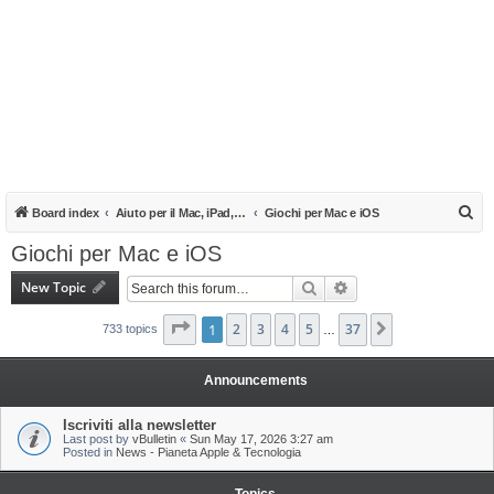
S
Board index
Aiuto per il Mac, iPad, iPhone e iPod
Giochi per Mac e iOS
e
Giochi per Mac e iOS
a
New Topic
Search
Advanced search
r
c
Page
1
1
of
2
37
3
4
5
37
Next
733 topics
…
h
Announcements
Iscriviti alla newsletter
Last post by
vBulletin
«
Sun May 17, 2026 3:27 am
Posted in
News - Pianeta Apple & Tecnologia