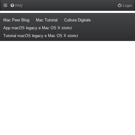
Forum Mac Peer
FAQ
Login
(Opens a new tab)
(Opens a new tab)
(Opens a new tab)
Mac Peer Blog
Mac Tutorial
Cultura Digitale
(Opens a new tab)
App macOS legacy e Mac OS X storici
(Opens a new tab)
Tutorial macOS legacy e Mac OS X storici