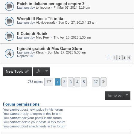
Patch in italiano per age of empire 3
Last post by
toninodna
«
Fri Mar 07, 2014 3:18 pm
Wrcraft III Roc e Tft in ita
Last post by
Albylovecraft
«
Sun Oct 27, 2013 4:23 am
Il Cubo di Rubik
Last post by
Mac Peer
«
Thu Apr 18, 2013 1:30 am
I giochi gratuiti di Mac Game Store
Last post by
Klaus
«
Sun Mar 17, 2013 5:33 am
Replies:
30
1
2
3
4
New Topic
Page
1
1
of
2
37
3
4
5
37
Next
733 topics
…
Jump to
Forum permissions
You
cannot
post new topics in this forum
You
cannot
reply to topics in this forum
You
cannot
edit your posts in this forum
You
cannot
delete your posts in this forum
You
cannot
post attachments in this forum