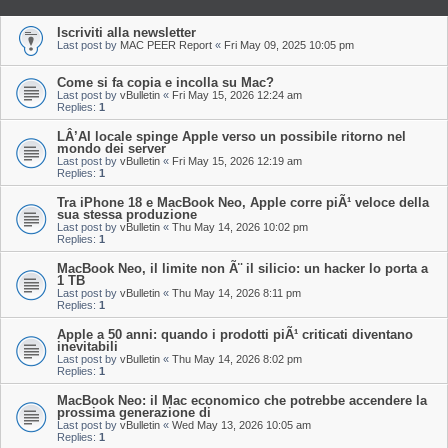
Iscriviti alla newsletter
Last post by
MAC PEER Report
«
Fri May 09, 2025 10:05 pm
Come si fa copia e incolla su Mac?
Last post by
vBulletin
«
Fri May 15, 2026 12:24 am
Replies:
1
LÂ’AI locale spinge Apple verso un possibile ritorno nel
mondo dei server
Last post by
vBulletin
«
Fri May 15, 2026 12:19 am
Replies:
1
Tra iPhone 18 e MacBook Neo, Apple corre piÃ¹ veloce della
sua stessa produzione
Last post by
vBulletin
«
Thu May 14, 2026 10:02 pm
Replies:
1
MacBook Neo, il limite non Ã¨ il silicio: un hacker lo porta a
1 TB
Last post by
vBulletin
«
Thu May 14, 2026 8:11 pm
Replies:
1
Apple a 50 anni: quando i prodotti piÃ¹ criticati diventano
inevitabili
Last post by
vBulletin
«
Thu May 14, 2026 8:02 pm
Replies:
1
MacBook Neo: il Mac economico che potrebbe accendere la
prossima generazione di
Last post by
vBulletin
«
Wed May 13, 2026 10:05 am
Replies:
1