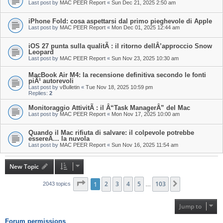
Last post by
MAC PEER Report
«
Sun Dec 21, 2025 2:50 am
iPhone Fold: cosa aspettarsi dal primo pieghevole di Apple
Last post by
MAC PEER Report
«
Mon Dec 01, 2025 12:44 am
iOS 27 punta sulla qualitÃ : il ritorno dellÂ’approccio Snow
Leopard
Last post by
MAC PEER Report
«
Sun Nov 23, 2025 10:30 am
MacBook Air M4: la recensione definitiva secondo le fonti
piÃ¹ autorevoli
Last post by
vBulletin
«
Tue Nov 18, 2025 10:59 pm
Replies:
2
Monitoraggio AttivitÃ : il Â“Task ManagerÂ” del Mac
Last post by
MAC PEER Report
«
Mon Nov 17, 2025 10:00 am
Quando il Mac rifiuta di salvare: il colpevole potrebbe
essereÂ… la nuvola
Last post by
MAC PEER Report
«
Sun Nov 16, 2025 11:54 am
New Topic
Page
1
1
of
2
103
3
4
5
103
Next
2043 topics
…
Jump to
Forum permissions