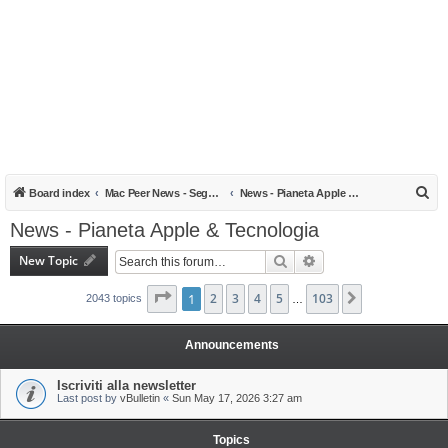
S
Board index
Mac Peer News - Segnalazioni, notizie, recensioni
News - Pianeta Apple & Tecnologia
e
News - Pianeta Apple & Tecnologia
a
New Topic
Search
Advanced search
r
c
Page
1
1
of
2
103
3
4
5
103
Next
2043 topics
…
h
Announcements
Iscriviti alla newsletter
Last post by
vBulletin
«
Sun May 17, 2026 3:27 am
Topics