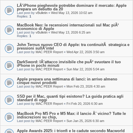
LÂ’iPhone pieghevole potrebbe dominare il mercato: Apple
prepara un debutto da 20
Last post by
vBulletin
«
Wed May 13, 2026 10:02 am
Replies:
1
MacBook Neo: le recensioni internazionali sul Mac piÃ¹
economico di Apple
Last post by
vBulletin
«
Wed May 13, 2026 6:25 am
Replies:
1
John Ternus nuovo CEO di Apple: tra continuitÃ strategica e
pressioni sullÂ’intel
Last post by
MAC PEER Report
«
Wed Apr 22, 2026 3:50 am
DarkSword: lÂ’attacco invisibile che puÃ² svuotare il tuo
iPhone in pochi minuti
Last post by
MAC PEER Report
«
Sun Mar 22, 2026 5:04 am
Apple prepara una settimana di lanci: in arrivo almeno
cinque nuovi prodotti
Last post by
MAC PEER Report
«
Mon Feb 23, 2026 4:30 am
SSD per il Mac, quanti tipi esistono? La guida pratica agli
standard di oggi
Last post by
MAC PEER Report
«
Fri Feb 20, 2026 6:30 am
MacBook Pro M5 Pro e M5 Max: il lancio Ã¨ vicino? Tutte le
indiscrezioni su chip,
Last post by
MAC PEER Report
«
Sun Jan 25, 2026 6:30 am
Apple Awards 2025: i trionfi e le cadute secondo Macworld