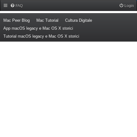
Forum Mac Peer
FAQ
Login
(Opens a new tab)
(Opens a new tab)
(Opens a new tab)
Mac Peer Blog
Mac Tutorial
Cultura Digitale
(Opens a new tab)
App macOS legacy e Mac OS X storici
(Opens a new tab)
Tutorial macOS legacy e Mac OS X storici