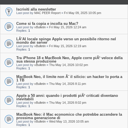
Iscriviti alla newsletter
Last post by
MAC PEER Report
«
Fri May 09, 2025 10:05 pm
Come si fa copia e incolla su Mac?
Last post by
vBulletin
«
Fri May 15, 2026 12:24 am
Replies:
1
LÂ’AI locale spinge Apple verso un possibile ritorno nel
mondo dei server
Last post by
vBulletin
«
Fri May 15, 2026 12:19 am
Replies:
1
Tra iPhone 18 e MacBook Neo, Apple corre piÃ¹ veloce della
sua stessa produzione
Last post by
vBulletin
«
Thu May 14, 2026 10:02 pm
Replies:
1
MacBook Neo, il limite non Ã¨ il silicio: un hacker lo porta a
1 TB
Last post by
vBulletin
«
Thu May 14, 2026 8:11 pm
Replies:
1
Apple a 50 anni: quando i prodotti piÃ¹ criticati diventano
inevitabili
Last post by
vBulletin
«
Thu May 14, 2026 8:02 pm
Replies:
1
MacBook Neo: il Mac economico che potrebbe accendere la
prossima generazione di
Last post by
vBulletin
«
Wed May 13, 2026 10:05 am
Replies:
1