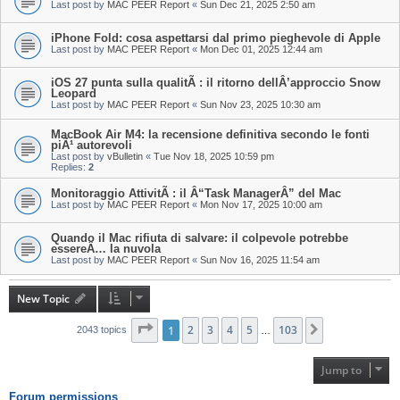
Last post by
MAC PEER Report
«
Sun Dec 21, 2025 2:50 am
iPhone Fold: cosa aspettarsi dal primo pieghevole di Apple
Last post by
MAC PEER Report
«
Mon Dec 01, 2025 12:44 am
iOS 27 punta sulla qualitÃ : il ritorno dellÂ’approccio Snow
Leopard
Last post by
MAC PEER Report
«
Sun Nov 23, 2025 10:30 am
MacBook Air M4: la recensione definitiva secondo le fonti
piÃ¹ autorevoli
Last post by
vBulletin
«
Tue Nov 18, 2025 10:59 pm
Replies:
2
Monitoraggio AttivitÃ : il Â“Task ManagerÂ” del Mac
Last post by
MAC PEER Report
«
Mon Nov 17, 2025 10:00 am
Quando il Mac rifiuta di salvare: il colpevole potrebbe
essereÂ… la nuvola
Last post by
MAC PEER Report
«
Sun Nov 16, 2025 11:54 am
New Topic
Page
1
1
of
2
103
3
4
5
103
Next
2043 topics
…
Jump to
Forum permissions