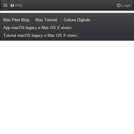
Forum Mac Peer
FAQ
Login
(Opens a new tab)
(Opens a new tab)
(Opens a new tab)
Mac Peer Blog
Mac Tutorial
Cultura Digitale
(Opens a new tab)
App macOS legacy e Mac OS X storici
(Opens a new tab)
Tutorial macOS legacy e Mac OS X storici