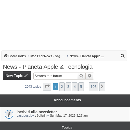
S
Board index
Mac Peer News - Segnalazioni, notizie, recensioni
News - Pianeta Apple & Tecnologia
e
News - Pianeta Apple & Tecnologia
a
New Topic
Search
Advanced search
r
c
Page
1
1
of
2
103
3
4
5
103
Next
2043 topics
…
h
Announcements
Iscriviti alla newsletter
Last post by
vBulletin
«
Sun May 17, 2026 3:27 am
Topics