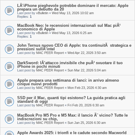
LÂ’iPhone pieghevole potrebbe dominare il mercato: Apple
prepara un debutto da 20
Last post by
vBulletin
«
Wed May 13, 2026 10:02 am
Replies:
1
MacBook Neo: le recensioni internazionali sul Mac piÃ¹
economico di Apple
Last post by
vBulletin
«
Wed May 13, 2026 6:25 am
Replies:
1
John Ternus nuovo CEO di Apple: tra continuitÃ strategica e
pressioni sullÂ’intel
Last post by
MAC PEER Report
«
Wed Apr 22, 2026 3:50 am
DarkSword: lÂ’attacco invisibile che puÃ² svuotare il tuo
iPhone in pochi minuti
Last post by
MAC PEER Report
«
Sun Mar 22, 2026 5:04 am
Apple prepara una settimana di lanci: in arrivo almeno
cinque nuovi prodotti
Last post by
MAC PEER Report
«
Mon Feb 23, 2026 4:30 am
SSD per il Mac, quanti tipi esistono? La guida pratica agli
standard di oggi
Last post by
MAC PEER Report
«
Fri Feb 20, 2026 6:30 am
MacBook Pro M5 Pro e M5 Max: il lancio Ã¨ vicino? Tutte le
indiscrezioni su chip,
Last post by
MAC PEER Report
«
Sun Jan 25, 2026 6:30 am
Apple Awards 2025: i trionfi e le cadute secondo Macworld