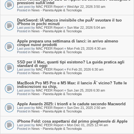
pressioni sullÂ’intel
Last post by
MAC PEER Report
«
Wed Apr 22, 2026 3:50 am
Posted in
News - Pianeta Apple & Tecnologia
DarkSword: lÂ’attacco invisibile che puÃ² svuotare il tuo
iPhone in pochi minuti
Last post by
MAC PEER Report
«
Sun Mar 22, 2026 5:04 am
Posted in
News - Pianeta Apple & Tecnologia
Apple prepara una settimana di lanci: in arrivo almeno
cinque nuovi prodotti
Last post by
MAC PEER Report
«
Mon Feb 23, 2026 4:30 am
Posted in
News - Pianeta Apple & Tecnologia
SSD per il Mac, quanti tipi esistono? La guida pratica agli
standard di oggi
Last post by
MAC PEER Report
«
Fri Feb 20, 2026 6:30 am
Posted in
News - Pianeta Apple & Tecnologia
MacBook Pro M5 Pro e M5 Max: il lancio Ã¨ vicino? Tutte le
indiscrezioni su chip,
Last post by
MAC PEER Report
«
Sun Jan 25, 2026 6:30 am
Posted in
News - Pianeta Apple & Tecnologia
Apple Awards 2025: i trionfi e le cadute secondo Macworld
Last post by
MAC PEER Report
«
Sun Dec 21, 2025 2:50 am
Posted in
News - Pianeta Apple & Tecnologia
iPhone Fold: cosa aspettarsi dal primo pieghevole di Apple
Last post by
MAC PEER Report
«
Mon Dec 01, 2025 12:44 am
Posted in
News - Pianeta Apple & Tecnologia