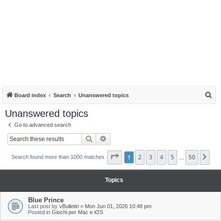
S
Board index
Search
Unanswered topics
e
Unanswered topics
a
Go to advanced search
r
Search
Advanced search
c
h
Page
1
1
of
2
50
3
4
5
50
Ne
Search found more than 1000 matches
…
Topics
Blue Prince
Last post by
vBulletin
«
Mon Jun 01, 2026 10:48 pm
Posted in
Giochi per Mac e iOS