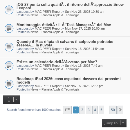
iOS 27 punta sulla qualitÃ : il ritorno dellÂ’approccio Snow
Leopard
Last post by
MAC PEER Report
«
Sun Nov 23, 2025 10:30 am
Posted in
News - Pianeta Apple & Tecnologia
Monitoraggio AttivitÃ : il Â“Task ManagerÂ” del Mac
Last post by
MAC PEER Report
«
Mon Nov 17, 2025 10:00 am
Posted in
News - Pianeta Apple & Tecnologia
Quando il Mac rifiuta di salvare: il colpevole potrebbe
essereÂ… la nuvola
Last post by
MAC PEER Report
«
Sun Nov 16, 2025 11:54 am
Posted in
News - Pianeta Apple & Tecnologia
Esiste un calendario dellÂ’Avvento per Mac?
Last post by
MAC PEER Report
«
Sun Nov 16, 2025 7:49 am
Posted in
News - Pianeta Apple & Tecnologia
Roadmap iPad 2026: cosa aspettarsi davvero dai prossimi
modelli
Last post by
MAC PEER Report
«
Sat Nov 15, 2025 12:32 pm
Posted in
News - Pianeta Apple & Tecnologia
Page
1
1
of
2
50
3
4
5
50
Ne
Search found more than 1000 matches
…
Jump to