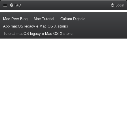
Forum Mac Peer
FAQ
Login
(Opens a new tab)
(Opens a new tab)
(Opens a new tab)
Mac Peer Blog
Mac Tutorial
Cultura Digitale
(Opens a new tab)
App macOS legacy e Mac OS X storici
(Opens a new tab)
Tutorial macOS legacy e Mac OS X storici