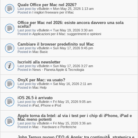
Quale Office per Mac nel 2026?
Last post by
vBulletin
«
Mon May 25, 2026 1:13 am
Posted in
I migliori freeware per il Mac
Office per Mac nel 2026: esiste ancora davvero una sola
scelta?
Last post by
vBulletin
«
Tue May 19, 2026 3:30 am
Posted in
Applicazioni per il Mac: suggerimenti e opinioni
Cambiare il browser predefinito sul Mac
Last post by
vBulletin
«
Sun May 17, 2026 9:45 pm
Posted in
Mac Basic
Iscriviti alla newsletter
Last post by
vBulletin
«
Sun May 17, 2026 3:27 am
Posted in
News - Pianeta Apple & Tecnologia
OnyX per Mac: va usato?
Last post by
vBulletin
«
Sat May 16, 2026 2:11 am
Posted in
Mac Help
iOS 26.5 è arrivato
Last post by
vBulletin
«
Fri May 15, 2026 9:05 am
Posted in
iPad, iPhone e iPod
Apple torna da Intel: al via i test per i chip di iPhone, iPad e
Mac meno potenti
Last post by
vBulletin
«
Fri May 15, 2026 3:36 am
Posted in
Mac - Hardware e Periferiche
John Ternus nuovo CEO di Apple: tra continuitÃ strategica e