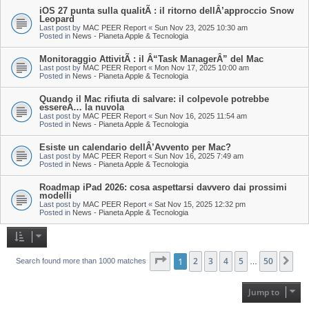
iOS 27 punta sulla qualitÃ : il ritorno dellÂ’approccio Snow
Leopard
Last post by
MAC PEER Report
«
Sun Nov 23, 2025 10:30 am
Posted in
News - Pianeta Apple & Tecnologia
Monitoraggio AttivitÃ : il Â“Task ManagerÂ” del Mac
Last post by
MAC PEER Report
«
Mon Nov 17, 2025 10:00 am
Posted in
News - Pianeta Apple & Tecnologia
Quando il Mac rifiuta di salvare: il colpevole potrebbe
essereÂ… la nuvola
Last post by
MAC PEER Report
«
Sun Nov 16, 2025 11:54 am
Posted in
News - Pianeta Apple & Tecnologia
Esiste un calendario dellÂ’Avvento per Mac?
Last post by
MAC PEER Report
«
Sun Nov 16, 2025 7:49 am
Posted in
News - Pianeta Apple & Tecnologia
Roadmap iPad 2026: cosa aspettarsi davvero dai prossimi
modelli
Last post by
MAC PEER Report
«
Sat Nov 15, 2025 12:32 pm
Posted in
News - Pianeta Apple & Tecnologia
Page
1
1
of
2
50
3
4
5
50
Ne
Search found more than 1000 matches
…
Jump to