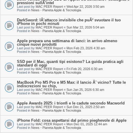
pressioni sullÂ’intel
Last post by
MAC PEER Report
«
Wed Apr 22, 2026 3:50 am
Posted in
News - Pianeta Apple & Tecnologia
DarkSword: lÂ’attacco invisibile che puÃ² svuotare il tuo
iPhone in pochi minuti
Last post by
MAC PEER Report
«
Sun Mar 22, 2026 5:04 am
Posted in
News - Pianeta Apple & Tecnologia
Apple prepara una settimana di lanci: in arrivo almeno
cinque nuovi prodotti
Last post by
MAC PEER Report
«
Mon Feb 23, 2026 4:30 am
Posted in
News - Pianeta Apple & Tecnologia
SSD per il Mac, quanti tipi esistono? La guida pratica agli
standard di oggi
Last post by
MAC PEER Report
«
Fri Feb 20, 2026 6:30 am
Posted in
News - Pianeta Apple & Tecnologia
MacBook Pro M5 Pro e M5 Max: il lancio Ã¨ vicino? Tutte le
indiscrezioni su chip,
Last post by
MAC PEER Report
«
Sun Jan 25, 2026 6:30 am
Posted in
News - Pianeta Apple & Tecnologia
Apple Awards 2025: i trionfi e le cadute secondo Macworld
Last post by
MAC PEER Report
«
Sun Dec 21, 2025 2:50 am
Posted in
News - Pianeta Apple & Tecnologia
iPhone Fold: cosa aspettarsi dal primo pieghevole di Apple
Last post by
MAC PEER Report
«
Mon Dec 01, 2025 12:44 am
Posted in
News - Pianeta Apple & Tecnologia