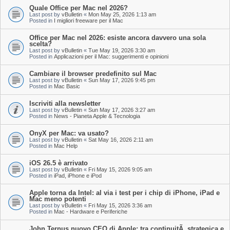
Quale Office per Mac nel 2026?
Last post by
vBulletin
«
Mon May 25, 2026 1:13 am
Posted in
I migliori freeware per il Mac
Office per Mac nel 2026: esiste ancora davvero una sola
scelta?
Last post by
vBulletin
«
Tue May 19, 2026 3:30 am
Posted in
Applicazioni per il Mac: suggerimenti e opinioni
Cambiare il browser predefinito sul Mac
Last post by
vBulletin
«
Sun May 17, 2026 9:45 pm
Posted in
Mac Basic
Iscriviti alla newsletter
Last post by
vBulletin
«
Sun May 17, 2026 3:27 am
Posted in
News - Pianeta Apple & Tecnologia
OnyX per Mac: va usato?
Last post by
vBulletin
«
Sat May 16, 2026 2:11 am
Posted in
Mac Help
iOS 26.5 è arrivato
Last post by
vBulletin
«
Fri May 15, 2026 9:05 am
Posted in
iPad, iPhone e iPod
Apple torna da Intel: al via i test per i chip di iPhone, iPad e
Mac meno potenti
Last post by
vBulletin
«
Fri May 15, 2026 3:36 am
Posted in
Mac - Hardware e Periferiche
John Ternus nuovo CEO di Apple: tra continuitÃ strategica e