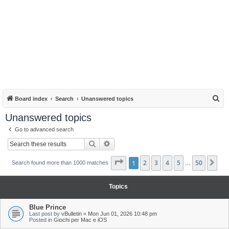
S
Board index
Search
Unanswered topics
e
Unanswered topics
a
Go to advanced search
r
Search
Advanced search
c
h
Page
1
1
of
2
50
3
4
5
50
Ne
Search found more than 1000 matches
…
Topics
Blue Prince
Last post by
vBulletin
«
Mon Jun 01, 2026 10:48 pm
Posted in
Giochi per Mac e iOS