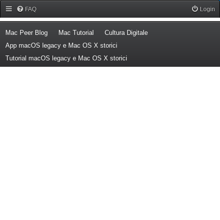
Forum Mac Peer
FAQ
Login
(Opens a new tab)
(Opens a new tab)
(Opens a new tab)
Mac Peer Blog
Mac Tutorial
Cultura Digitale
(Opens a new tab)
App macOS legacy e Mac OS X storici
(Opens a new tab)
Tutorial macOS legacy e Mac OS X storici