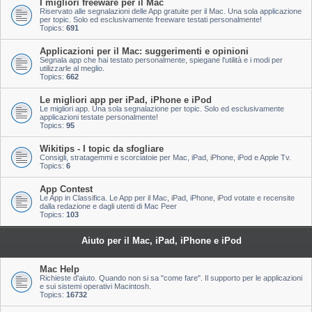
I migliori freeware per il Mac
Riservato alle segnalazioni delle App gratuite per il Mac. Una sola applicazione
per topic. Solo ed esclusivamente freeware testati personalmente!
Topics:
691
Applicazioni per il Mac: suggerimenti e opinioni
Segnala app che hai testato personalmente, spiegane l'utilità e i modi per
utilizzarle al meglio.
Topics:
662
Le migliori app per iPad, iPhone e iPod
Le migliori app. Una sola segnalazione per topic. Solo ed esclusivamente
applicazioni testate personalmente!
Topics:
95
Wikitips - I topic da sfogliare
Consigli, stratagemmi e scorciatoie per Mac, iPad, iPhone, iPod e Apple Tv.
Topics:
6
App Contest
Le App in Classifica. Le App per il Mac, iPad, iPhone, iPod votate e recensite
dalla redazione e dagli utenti di Mac Peer
Topics:
103
Aiuto per il Mac, iPad, iPhone e iPod
Mac Help
Richieste d'aiuto. Quando non si sa "come fare". Il supporto per le applicazioni
e sui sistemi operativi Macintosh.
Topics:
16732