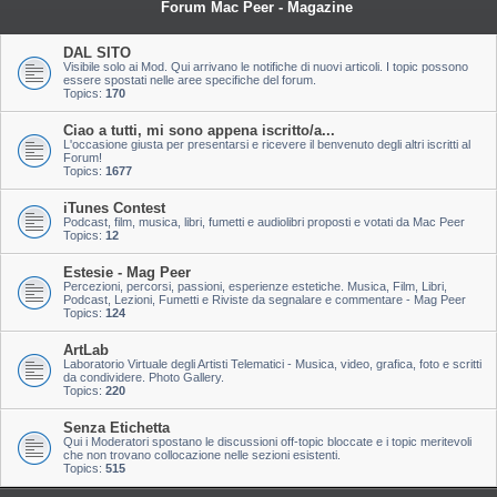
Forum Mac Peer - Magazine
DAL SITO
Visibile solo ai Mod. Qui arrivano le notifiche di nuovi articoli. I topic possono
essere spostati nelle aree specifiche del forum.
Topics:
170
Ciao a tutti, mi sono appena iscritto/a...
L'occasione giusta per presentarsi e ricevere il benvenuto degli altri iscritti al
Forum!
Topics:
1677
iTunes Contest
Podcast, film, musica, libri, fumetti e audiolibri proposti e votati da Mac Peer
Topics:
12
Estesie - Mag Peer
Percezioni, percorsi, passioni, esperienze estetiche. Musica, Film, Libri,
Podcast, Lezioni, Fumetti e Riviste da segnalare e commentare - Mag Peer
Topics:
124
ArtLab
Laboratorio Virtuale degli Artisti Telematici - Musica, video, grafica, foto e scritti
da condividere. Photo Gallery.
Topics:
220
Senza Etichetta
Qui i Moderatori spostano le discussioni off-topic bloccate e i topic meritevoli
che non trovano collocazione nelle sezioni esistenti.
Topics:
515