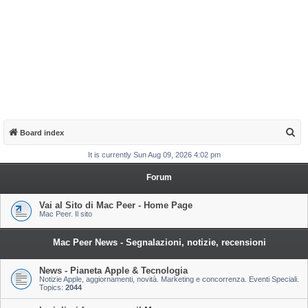
S
Board index
e
It is currently Sun Aug 09, 2026 4:02 pm
a
Forum
r
c
Vai al Sito di Mac Peer - Home Page
Mac Peer. Il sito
h
Mac Peer News - Segnalazioni, notizie, recensioni
News - Pianeta Apple & Tecnologia
Notizie Apple, aggiornamenti, novità. Marketing e concorrenza. Eventi Speciali.
Topics:
2044