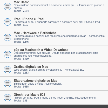
Mac Basic
Non esistono domande banali o sciocche: chiedi qui… il forum serve proprio a
questo!
Topics:
7184
iPad, iPhone e iPod
Richieste di aiuto. Il supporto hardware e software per iPad, iPhone e iPod.
Topics:
1119
Mac - Hardware e Periferiche
Richieste d'aiuto e consigli per l'acquisto che riguardano il Mac, i componenti e
le periferiche.
Topics:
5246
p2p su Macintosh e Video Download
Uso dei programmi p2p su Mac. L'aiuto specifico per le applicazioni di file
sharing e le reti. Video download.
Topics:
3329
Grafica digitale su Mac
Web design, grafica bitmap e vettoriale, DTP e creatività 3D.
Topics:
1283
Elaborazione digitale su Mac
Editing foto, audio e video. Aiuti e consigli.
Topics:
3488
Giochi per Mac e iOS
I giochi per Mac, iPad, iPhone e iPod Touch: notizie, aiuti, suggerimenti.
Topics:
733