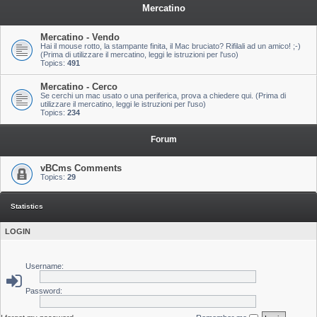
Mercatino
Mercatino - Vendo
Hai il mouse rotto, la stampante finita, il Mac bruciato? Rifilali ad un amico! ;-)
(Prima di utilizzare il mercatino, leggi le istruzioni per l'uso)
Topics:
491
Mercatino - Cerco
Se cerchi un mac usato o una periferica, prova a chiedere qui. (Prima di
utilizzare il mercatino, leggi le istruzioni per l'uso)
Topics:
234
Forum
vBCms Comments
Topics:
29
Statistics
LOGIN
Username:
Password: