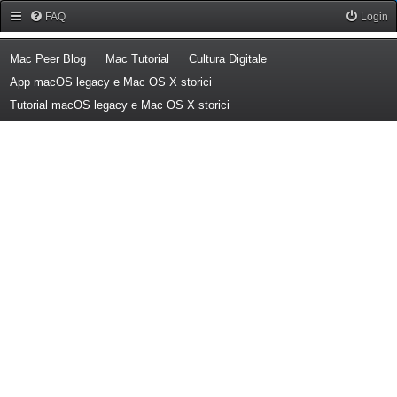
Forum Mac Peer
FAQ
Login
(Opens a new tab)
(Opens a new tab)
(Opens a new tab)
Mac Peer Blog
Mac Tutorial
Cultura Digitale
(Opens a new tab)
App macOS legacy e Mac OS X storici
(Opens a new tab)
Tutorial macOS legacy e Mac OS X storici