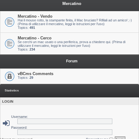
Mercatino
Mercatino - Vendo
Hai il mouse rotto, la stampante finita, il Mac bruciato? Rifilali ad un amico! ;-)
(Prima di utilizzare il mercatino, leggi le istruzioni per l'uso)
Topics:
491
Mercatino - Cerco
Se cerchi un mac usato o una periferica, prova a chiedere qui. (Prima di
utilizzare il mercatino, leggi le istruzioni per l'uso)
Topics:
234
Forum
vBCms Comments
Topics:
29
Statistics
LOGIN
Username:
Password: