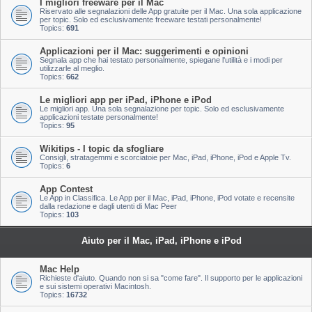
I migliori freeware per il Mac
Riservato alle segnalazioni delle App gratuite per il Mac. Una sola applicazione
per topic. Solo ed esclusivamente freeware testati personalmente!
Topics:
691
Applicazioni per il Mac: suggerimenti e opinioni
Segnala app che hai testato personalmente, spiegane l'utilità e i modi per
utilizzarle al meglio.
Topics:
662
Le migliori app per iPad, iPhone e iPod
Le migliori app. Una sola segnalazione per topic. Solo ed esclusivamente
applicazioni testate personalmente!
Topics:
95
Wikitips - I topic da sfogliare
Consigli, stratagemmi e scorciatoie per Mac, iPad, iPhone, iPod e Apple Tv.
Topics:
6
App Contest
Le App in Classifica. Le App per il Mac, iPad, iPhone, iPod votate e recensite
dalla redazione e dagli utenti di Mac Peer
Topics:
103
Aiuto per il Mac, iPad, iPhone e iPod
Mac Help
Richieste d'aiuto. Quando non si sa "come fare". Il supporto per le applicazioni
e sui sistemi operativi Macintosh.
Topics:
16732