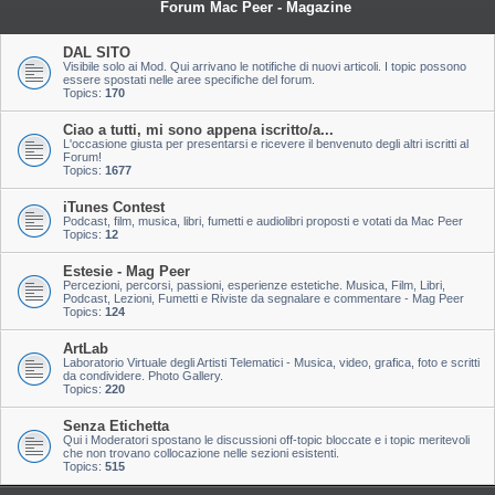
Forum Mac Peer - Magazine
DAL SITO
Visibile solo ai Mod. Qui arrivano le notifiche di nuovi articoli. I topic possono
essere spostati nelle aree specifiche del forum.
Topics:
170
Ciao a tutti, mi sono appena iscritto/a...
L'occasione giusta per presentarsi e ricevere il benvenuto degli altri iscritti al
Forum!
Topics:
1677
iTunes Contest
Podcast, film, musica, libri, fumetti e audiolibri proposti e votati da Mac Peer
Topics:
12
Estesie - Mag Peer
Percezioni, percorsi, passioni, esperienze estetiche. Musica, Film, Libri,
Podcast, Lezioni, Fumetti e Riviste da segnalare e commentare - Mag Peer
Topics:
124
ArtLab
Laboratorio Virtuale degli Artisti Telematici - Musica, video, grafica, foto e scritti
da condividere. Photo Gallery.
Topics:
220
Senza Etichetta
Qui i Moderatori spostano le discussioni off-topic bloccate e i topic meritevoli
che non trovano collocazione nelle sezioni esistenti.
Topics:
515