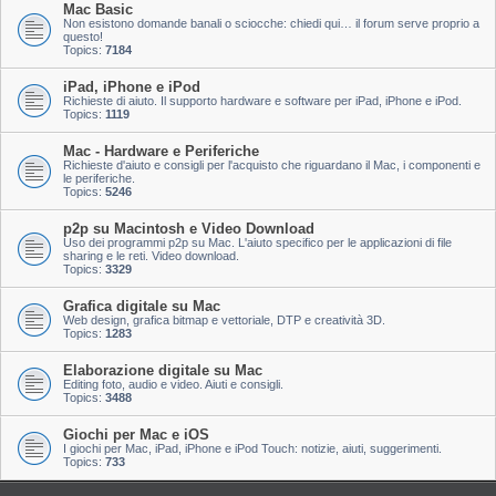
Mac Basic
Non esistono domande banali o sciocche: chiedi qui… il forum serve proprio a
questo!
Topics:
7184
iPad, iPhone e iPod
Richieste di aiuto. Il supporto hardware e software per iPad, iPhone e iPod.
Topics:
1119
Mac - Hardware e Periferiche
Richieste d'aiuto e consigli per l'acquisto che riguardano il Mac, i componenti e
le periferiche.
Topics:
5246
p2p su Macintosh e Video Download
Uso dei programmi p2p su Mac. L'aiuto specifico per le applicazioni di file
sharing e le reti. Video download.
Topics:
3329
Grafica digitale su Mac
Web design, grafica bitmap e vettoriale, DTP e creatività 3D.
Topics:
1283
Elaborazione digitale su Mac
Editing foto, audio e video. Aiuti e consigli.
Topics:
3488
Giochi per Mac e iOS
I giochi per Mac, iPad, iPhone e iPod Touch: notizie, aiuti, suggerimenti.
Topics:
733