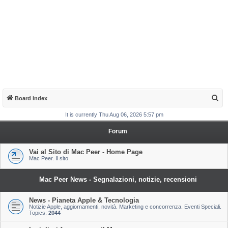
S
Board index
e
It is currently Thu Aug 06, 2026 5:57 pm
a
Forum
r
c
Vai al Sito di Mac Peer - Home Page
Mac Peer. Il sito
h
Mac Peer News - Segnalazioni, notizie, recensioni
News - Pianeta Apple & Tecnologia
Notizie Apple, aggiornamenti, novità. Marketing e concorrenza. Eventi Speciali.
Topics:
2044