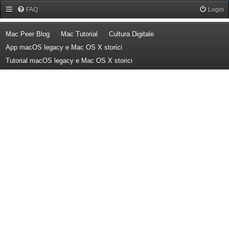
Forum Mac Peer
FAQ
Login
(Opens a new tab)
(Opens a new tab)
(Opens a new tab)
Mac Peer Blog
Mac Tutorial
Cultura Digitale
(Opens a new tab)
App macOS legacy e Mac OS X storici
(Opens a new tab)
Tutorial macOS legacy e Mac OS X storici