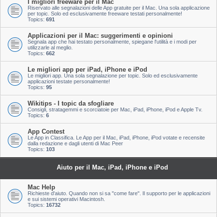
I migliori freeware per il Mac
Riservato alle segnalazioni delle App gratuite per il Mac. Una sola applicazione
per topic. Solo ed esclusivamente freeware testati personalmente!
Topics:
691
Applicazioni per il Mac: suggerimenti e opinioni
Segnala app che hai testato personalmente, spiegane l'utilità e i modi per
utilizzarle al meglio.
Topics:
662
Le migliori app per iPad, iPhone e iPod
Le migliori app. Una sola segnalazione per topic. Solo ed esclusivamente
applicazioni testate personalmente!
Topics:
95
Wikitips - I topic da sfogliare
Consigli, stratagemmi e scorciatoie per Mac, iPad, iPhone, iPod e Apple Tv.
Topics:
6
App Contest
Le App in Classifica. Le App per il Mac, iPad, iPhone, iPod votate e recensite
dalla redazione e dagli utenti di Mac Peer
Topics:
103
Aiuto per il Mac, iPad, iPhone e iPod
Mac Help
Richieste d'aiuto. Quando non si sa "come fare". Il supporto per le applicazioni
e sui sistemi operativi Macintosh.
Topics:
16732