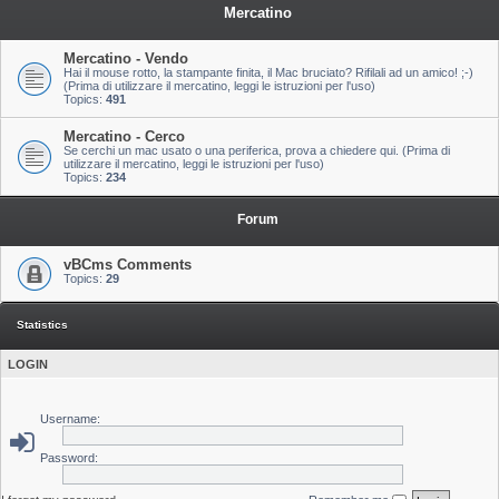
Mercatino
Mercatino - Vendo
Hai il mouse rotto, la stampante finita, il Mac bruciato? Rifilali ad un amico! ;-)
(Prima di utilizzare il mercatino, leggi le istruzioni per l'uso)
Topics:
491
Mercatino - Cerco
Se cerchi un mac usato o una periferica, prova a chiedere qui. (Prima di
utilizzare il mercatino, leggi le istruzioni per l'uso)
Topics:
234
Forum
vBCms Comments
Topics:
29
Statistics
LOGIN
Username:
Password: