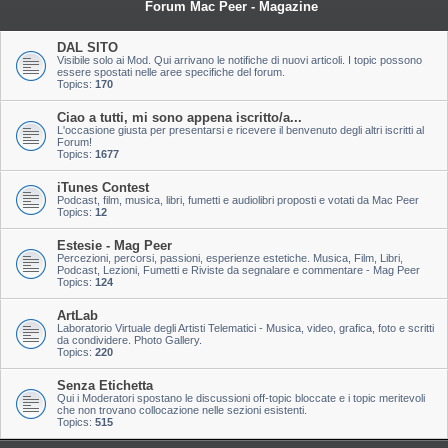
Forum Mac Peer - Magazine
DAL SITO
Visibile solo ai Mod. Qui arrivano le notifiche di nuovi articoli. I topic possono
essere spostati nelle aree specifiche del forum.
Topics:
170
Ciao a tutti, mi sono appena iscritto/a...
L'occasione giusta per presentarsi e ricevere il benvenuto degli altri iscritti al
Forum!
Topics:
1677
iTunes Contest
Podcast, film, musica, libri, fumetti e audiolibri proposti e votati da Mac Peer
Topics:
12
Estesie - Mag Peer
Percezioni, percorsi, passioni, esperienze estetiche. Musica, Film, Libri,
Podcast, Lezioni, Fumetti e Riviste da segnalare e commentare - Mag Peer
Topics:
124
ArtLab
Laboratorio Virtuale degli Artisti Telematici - Musica, video, grafica, foto e scritti
da condividere. Photo Gallery.
Topics:
220
Senza Etichetta
Qui i Moderatori spostano le discussioni off-topic bloccate e i topic meritevoli
che non trovano collocazione nelle sezioni esistenti.
Topics:
515