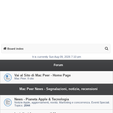
S
Board index
e
It is currently Sun Aug 09, 2026 7:10 pm
a
Forum
r
c
Vai al Sito di Mac Peer - Home Page
Mac Peer. Il sito
h
Mac Peer News - Segnalazioni, notizie, recensioni
News - Pianeta Apple & Tecnologia
Notizie Apple, aggiornamenti, novità. Marketing e concorrenza. Eventi Speciali.
Topics:
2044