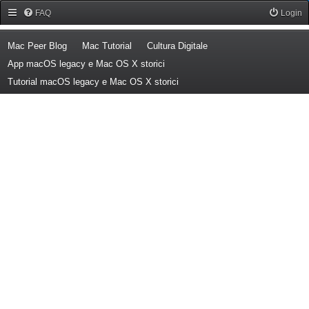
Forum Mac Peer
FAQ
Login
(Opens a new tab)
(Opens a new tab)
(Opens a new tab)
Mac Peer Blog
Mac Tutorial
Cultura Digitale
(Opens a new tab)
App macOS legacy e Mac OS X storici
(Opens a new tab)
Tutorial macOS legacy e Mac OS X storici