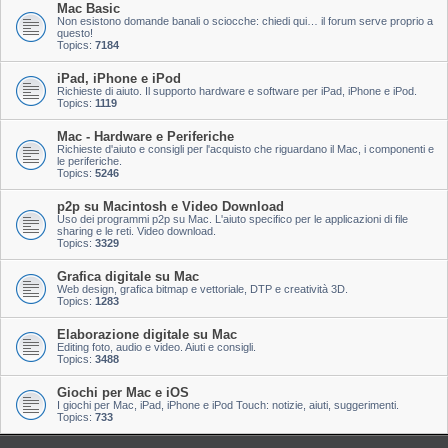
Mac Basic
Non esistono domande banali o sciocche: chiedi qui… il forum serve proprio a
questo!
Topics:
7184
iPad, iPhone e iPod
Richieste di aiuto. Il supporto hardware e software per iPad, iPhone e iPod.
Topics:
1119
Mac - Hardware e Periferiche
Richieste d'aiuto e consigli per l'acquisto che riguardano il Mac, i componenti e
le periferiche.
Topics:
5246
p2p su Macintosh e Video Download
Uso dei programmi p2p su Mac. L'aiuto specifico per le applicazioni di file
sharing e le reti. Video download.
Topics:
3329
Grafica digitale su Mac
Web design, grafica bitmap e vettoriale, DTP e creatività 3D.
Topics:
1283
Elaborazione digitale su Mac
Editing foto, audio e video. Aiuti e consigli.
Topics:
3488
Giochi per Mac e iOS
I giochi per Mac, iPad, iPhone e iPod Touch: notizie, aiuti, suggerimenti.
Topics:
733