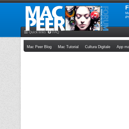
F
Ma
iP
Quick links
FAQ
(Opens a new tab)
(Opens a new tab)
(Opens a n
Mac Peer Blog
Mac Tutorial
Cultura Digitale
App ma