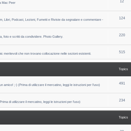
T
12
 da Mac Peer
s
i
o
c
p
T
124
lm, Libri, Podcast, Lezioni, Fumetti e Riviste da segnalare e commentare -
s
i
o
c
p
T
220
ca, foto e scritti da condividere. Photo Gallery.
s
i
o
c
p
T
515
pic meritevoli che non trovano collocazione nelle sezioni esistenti.
s
i
o
c
p
Topics
s
i
c
T
491
un amico! ;-) (Prima di utilizzare il mercatino, leggi le istruzioni per l'uso)
s
o
p
T
234
ma di utilizzare il mercatino, leggi le istruzioni per l'uso)
i
o
c
p
Topics
s
i
c