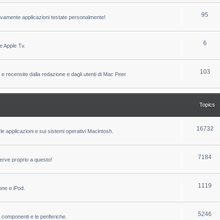
c
p
T
95
sivamente applicazioni testate personalmente!
s
i
o
c
p
T
6
e Apple Tv.
s
i
o
c
p
T
103
 e recensite dalla redazione e dagli utenti di Mac Peer
s
i
o
c
p
Topics
s
i
c
T
16732
le applicazioni e sui sistemi operativi Macintosh.
s
o
p
T
7184
erve proprio a questo!
i
o
c
p
T
1119
one e iPod.
s
i
o
c
p
T
5246
i componenti e le periferiche.