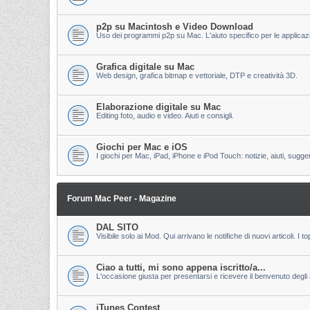
p2p su Macintosh e Video Download
Uso dei programmi p2p su Mac. L'aiuto specifico per le applicazion
Grafica digitale su Mac
Web design, grafica bitmap e vettoriale, DTP e creatività 3D.
Elaborazione digitale su Mac
Editing foto, audio e video. Aiuti e consigli.
Giochi per Mac e iOS
I giochi per Mac, iPad, iPhone e iPod Touch: notizie, aiuti, sugge
Forum Mac Peer - Magazine
DAL SITO
Visibile solo ai Mod. Qui arrivano le notifiche di nuovi articoli. 
Ciao a tutti, mi sono appena iscritto/a...
L'occasione giusta per presentarsi e ricevere il benvenuto degli al
iTunes Contest