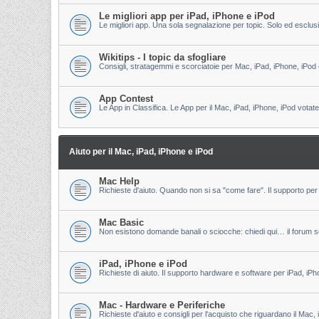
Le migliori app per iPad, iPhone e iPod
Le migliori app. Una sola segnalazione per topic. Solo ed esclu
Wikitips - I topic da sfogliare
Consigli, stratagemmi e scorciatoie per Mac, iPad, iPhone, iPod 
App Contest
Le App in Classifica. Le App per il Mac, iPad, iPhone, iPod votate
Aiuto per il Mac, iPad, iPhone e iPod
Mac Help
Richieste d'aiuto. Quando non si sa "come fare". Il supporto per 
Mac Basic
Non esistono domande banali o sciocche: chiedi qui… il forum s
iPad, iPhone e iPod
Richieste di aiuto. Il supporto hardware e software per iPad, iPh
Mac - Hardware e Periferiche
Richieste d'aiuto e consigli per l'acquisto che riguardano il Mac, 