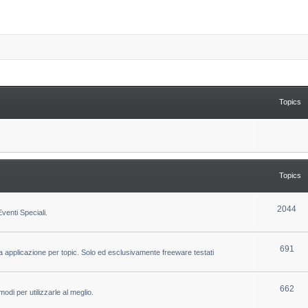
Topics
Topics
T
2044
venti Speciali.
o
p
T
691
la applicazione per topic. Solo ed esclusivamente freeware testati
i
o
c
p
T
662
odi per utilizzarle al meglio.
s
i
o