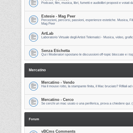
Podcast, film, musica, libri, fumetti e audiolibri proposti e votati
Estesie - Mag Peer
Percezioni, percorsi, passioni, esperienze estetiche. Musica, Fi
Mag Peer
ArtLab
Laboratorio Virtuale degli Artisti Telematici - Musica, video, grafi
Senza Etichetta
Qui i Moderatori spostano le discussioni off-topic bloccate e i to
Mercatino
Mercatino - Vendo
Hai il mouse rotto, la stampante finita, il Mac bruciato? Rifilali ad 
Mercatino - Cerco
Se cerchi un mac usato o una periferica, prova a chiedere qui. (Pri
Forum
vBCms Comments