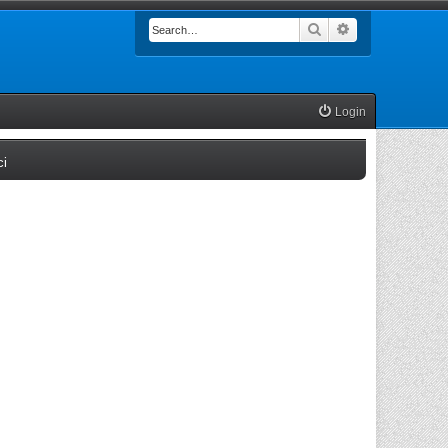
Search
Advanced searc
Login
(Opens a new tab)
ci