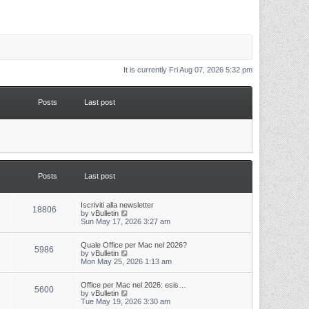
It is currently Fri Aug 07, 2026 5:32 pm
Posts
Last post
Posts
Last post
L
Iscriviti alla newsletter
P
18806
a
V
by
vBulletin
s
i
Sun May 17, 2026 3:27 am
o
t
e
p
w
s
L
Quale Office per Mac nel 2026?
o
t
P
5986
a
V
by
vBulletin
s
h
s
i
Mon May 25, 2026 1:13 am
t
t
e
o
t
e
l
p
w
a
s
s
L
Office per Mac nel 2026: esis…
o
t
t
P
5600
a
V
by
vBulletin
s
h
e
s
i
Tue May 19, 2026 3:30 am
t
t
e
s
o
t
e