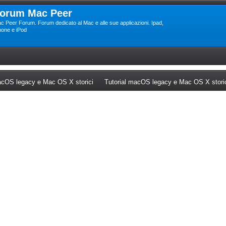
orum Mac Peer
c Peer Forum. Forum dedicato al Mac e alle sue applicazioni. Ipad,
hone e iPod
ew tab)
(Opens a new tab)
cOS legacy e Mac OS X storici
Tutorial macOS legacy e Mac OS X stori