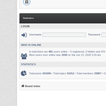
Statistics
LOGIN
Username:
Password:
WHO IS ONLINE
In total there are
481
users online :: 5 registered, 0 hidden and 476
Most users ever online was
3330
on Sat Jun 13, 2026 3:29 am
STATISTICS
Total posts
431006
• Total topics
51012
• Total members
33807
• O
Board index