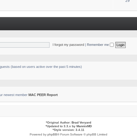
T
29
s
o
p
i
c
s
I forgot my password
|
Remember me
 guests (based on users active over the past 5 minutes)
ur newest member
MAC PEER Report
*
Original Author:
Brad Veryard
*
Updated to 3.3.x by
MannixMD
*
Style version: 3.4.11
Powered by
phpBB
® Forum Software © phpBB Limited