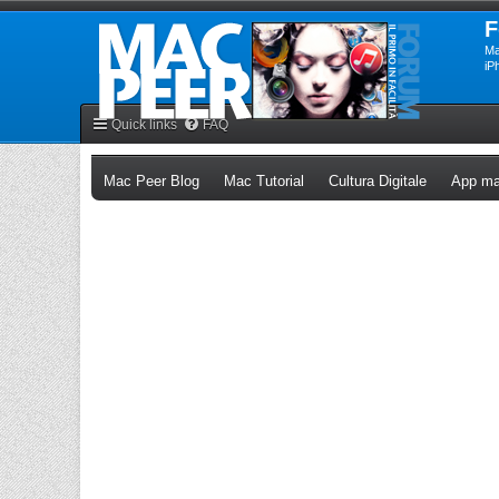
F
Ma
iP
Quick links
FAQ
(Opens a new tab)
(Opens a new tab)
(Opens a n
Mac Peer Blog
Mac Tutorial
Cultura Digitale
App ma