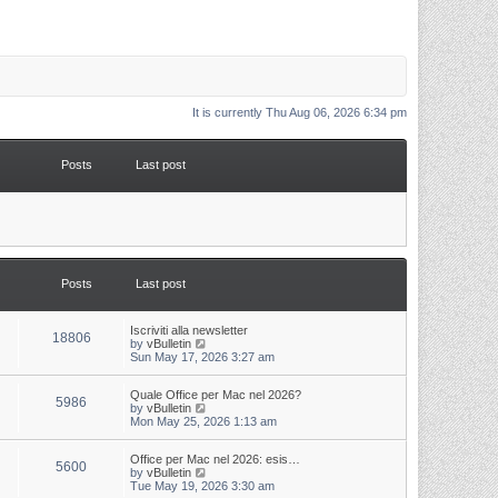
It is currently Thu Aug 06, 2026 6:34 pm
Posts
Last post
Posts
Last post
L
Iscriviti alla newsletter
P
18806
a
V
by
vBulletin
s
i
Sun May 17, 2026 3:27 am
o
t
e
p
w
s
L
Quale Office per Mac nel 2026?
o
t
P
5986
a
V
by
vBulletin
s
h
s
i
Mon May 25, 2026 1:13 am
t
t
e
o
t
e
l
p
w
a
s
s
L
Office per Mac nel 2026: esis…
o
t
t
P
5600
a
V
by
vBulletin
s
h
e
s
i
Tue May 19, 2026 3:30 am
t
t
e
s
o
t
e