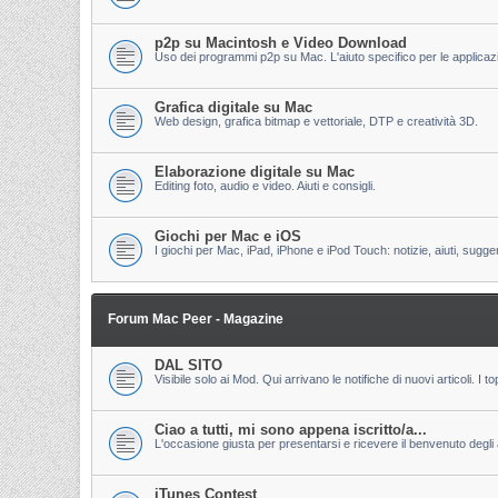
p2p su Macintosh e Video Download
Uso dei programmi p2p su Mac. L'aiuto specifico per le applicazion
Grafica digitale su Mac
Web design, grafica bitmap e vettoriale, DTP e creatività 3D.
Elaborazione digitale su Mac
Editing foto, audio e video. Aiuti e consigli.
Giochi per Mac e iOS
I giochi per Mac, iPad, iPhone e iPod Touch: notizie, aiuti, sugge
Forum Mac Peer - Magazine
DAL SITO
Visibile solo ai Mod. Qui arrivano le notifiche di nuovi articoli. 
Ciao a tutti, mi sono appena iscritto/a...
L'occasione giusta per presentarsi e ricevere il benvenuto degli al
iTunes Contest