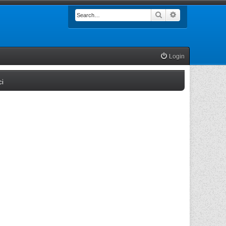
Search
Advanced searc
Login
(Opens a new tab)
ci