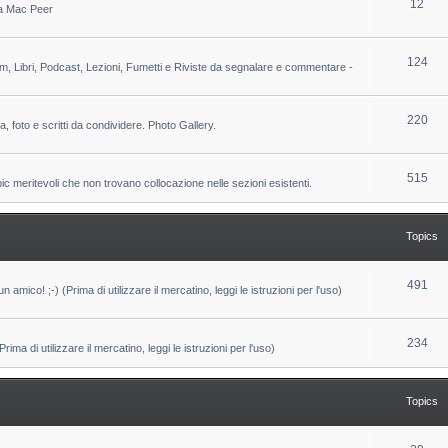
T
12
 da Mac Peer
s
i
o
c
p
T
124
lm, Libri, Podcast, Lezioni, Fumetti e Riviste da segnalare e commentare -
s
i
o
c
p
T
220
ca, foto e scritti da condividere. Photo Gallery.
s
i
o
c
p
T
515
pic meritevoli che non trovano collocazione nelle sezioni esistenti.
s
i
o
c
p
Topics
s
i
c
T
491
un amico! ;-) (Prima di utilizzare il mercatino, leggi le istruzioni per l'uso)
s
o
p
T
234
ma di utilizzare il mercatino, leggi le istruzioni per l'uso)
i
o
c
p
Topics
s
i
c