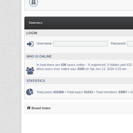
Statistics
LOGIN
Username:
Password:
WHO IS ONLINE
In total there are
438
users online :: 6 registered, 0 hidden and 432
Most users ever online was
3330
on Sat Jun 13, 2026 3:29 am
STATISTICS
Total posts
431006
• Total topics
51012
• Total members
33807
• O
Board index