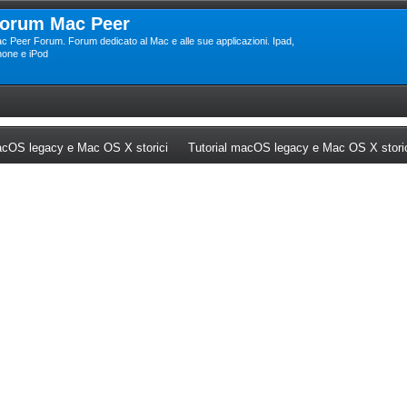
orum Mac Peer
c Peer Forum. Forum dedicato al Mac e alle sue applicazioni. Ipad,
hone e iPod
ew tab)
(Opens a new tab)
cOS legacy e Mac OS X storici
Tutorial macOS legacy e Mac OS X stori