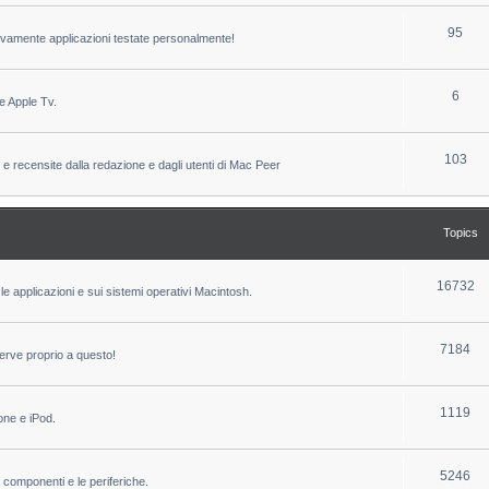
c
p
T
95
sivamente applicazioni testate personalmente!
s
i
o
c
p
T
6
e Apple Tv.
s
i
o
c
p
T
103
 e recensite dalla redazione e dagli utenti di Mac Peer
s
i
o
c
p
Topics
s
i
c
T
16732
le applicazioni e sui sistemi operativi Macintosh.
s
o
p
T
7184
erve proprio a questo!
i
o
c
p
T
1119
one e iPod.
s
i
o
c
p
T
5246
i componenti e le periferiche.