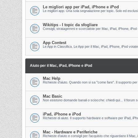
Le migliori app per iPad, iPhone e iPod
Le migliori app. Una sola segnalazione per topic. Solo ed esclu
Wikitips - I topic da sfogliare
Consigli, stratagemmi e scorciatoie per Mac, iPad, iPhone, iPod 
App Contest
Le App in Classifica. Le App per il Mac, iPad, iPhone, iPod votate
Aiuto per il Mac, iPad, iPhone e iPod
Mac Help
Richieste d'aiuto. Quando non si sa "come fare". Il supporto per 
Mac Basic
Non esistono domande banali o sciocche: chiedi qui… il forum s
iPad, iPhone e iPod
Richieste di aiuto. Il supporto hardware e software per iPad, iPh
Mac - Hardware e Periferiche
Richieste d'aiuto e consigli per l'acquisto che riguardano il Mac, 