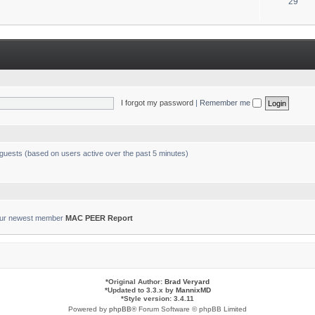
T
29
s
o
p
i
c
s
I forgot my password
|
Remember me
 guests (based on users active over the past 5 minutes)
ur newest member
MAC PEER Report
*
Original Author:
Brad Veryard
*
Updated to 3.3.x by
MannixMD
*
Style version: 3.4.11
Powered by
phpBB
® Forum Software © phpBB Limited