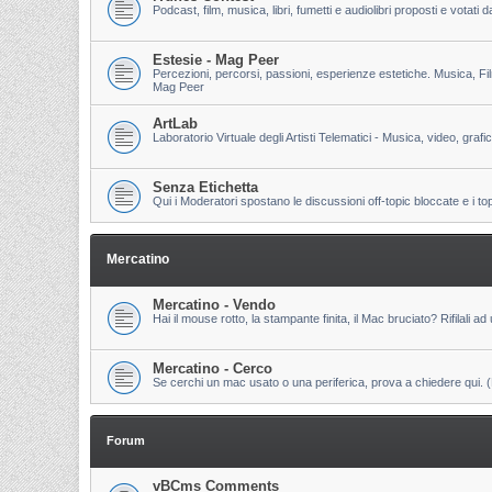
Podcast, film, musica, libri, fumetti e audiolibri proposti e votati
Estesie - Mag Peer
Percezioni, percorsi, passioni, esperienze estetiche. Musica, Fi
Mag Peer
ArtLab
Laboratorio Virtuale degli Artisti Telematici - Musica, video, grafi
Senza Etichetta
Qui i Moderatori spostano le discussioni off-topic bloccate e i to
Mercatino
Mercatino - Vendo
Hai il mouse rotto, la stampante finita, il Mac bruciato? Rifilali ad 
Mercatino - Cerco
Se cerchi un mac usato o una periferica, prova a chiedere qui. (Pri
Forum
vBCms Comments