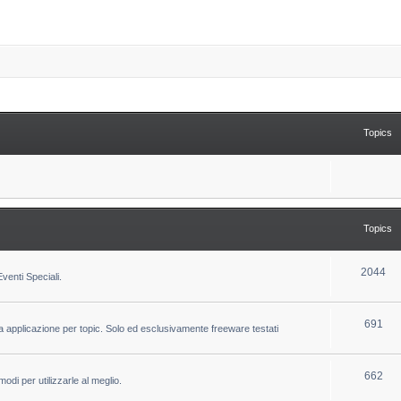
Topics
Topics
T
2044
venti Speciali.
o
p
T
691
la applicazione per topic. Solo ed esclusivamente freeware testati
i
o
c
p
T
662
odi per utilizzarle al meglio.
s
i
o