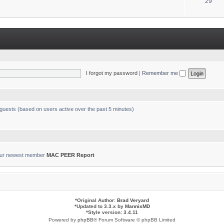
T
29
s
o
p
i
c
s
I forgot my password
|
Remember me
 guests (based on users active over the past 5 minutes)
ur newest member
MAC PEER Report
*
Original Author:
Brad Veryard
*
Updated to 3.3.x by
MannixMD
*
Style version: 3.4.11
Powered by
phpBB
® Forum Software © phpBB Limited