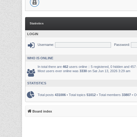
Statistics
LOGIN
Username:
Password:
WHO IS ONLINE
In total there are
462
users online :: 5 registered, 0 hidden and 457
Most users ever online was
3330
on Sat Jun 13, 2026 3:29 am
STATISTICS
Total posts
431006
• Total topics
51012
• Total members
33807
• O
Board index