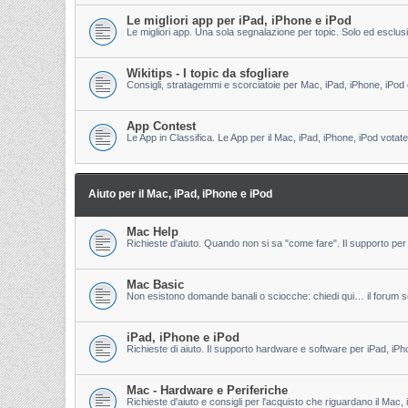
Le migliori app per iPad, iPhone e iPod
Le migliori app. Una sola segnalazione per topic. Solo ed esclu
Wikitips - I topic da sfogliare
Consigli, stratagemmi e scorciatoie per Mac, iPad, iPhone, iPod 
App Contest
Le App in Classifica. Le App per il Mac, iPad, iPhone, iPod votate
Aiuto per il Mac, iPad, iPhone e iPod
Mac Help
Richieste d'aiuto. Quando non si sa "come fare". Il supporto per 
Mac Basic
Non esistono domande banali o sciocche: chiedi qui… il forum s
iPad, iPhone e iPod
Richieste di aiuto. Il supporto hardware e software per iPad, iPh
Mac - Hardware e Periferiche
Richieste d'aiuto e consigli per l'acquisto che riguardano il Mac, 