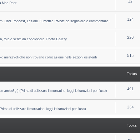
T
12
 da Mac Peer
s
i
o
c
p
T
124
lm, Libri, Podcast, Lezioni, Fumetti e Riviste da segnalare e commentare -
s
i
o
c
p
T
220
ca, foto e scritti da condividere. Photo Gallery.
s
i
o
c
p
T
515
pic meritevoli che non trovano collocazione nelle sezioni esistenti.
s
i
o
c
p
Topics
s
i
c
T
491
un amico! ;-) (Prima di utilizzare il mercatino, leggi le istruzioni per l'uso)
s
o
p
T
234
ma di utilizzare il mercatino, leggi le istruzioni per l'uso)
i
o
c
p
Topics
s
i
c