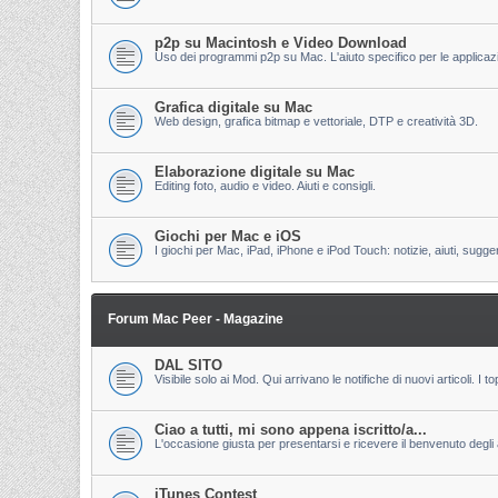
p2p su Macintosh e Video Download
Uso dei programmi p2p su Mac. L'aiuto specifico per le applicazion
Grafica digitale su Mac
Web design, grafica bitmap e vettoriale, DTP e creatività 3D.
Elaborazione digitale su Mac
Editing foto, audio e video. Aiuti e consigli.
Giochi per Mac e iOS
I giochi per Mac, iPad, iPhone e iPod Touch: notizie, aiuti, sugge
Forum Mac Peer - Magazine
DAL SITO
Visibile solo ai Mod. Qui arrivano le notifiche di nuovi articoli. 
Ciao a tutti, mi sono appena iscritto/a...
L'occasione giusta per presentarsi e ricevere il benvenuto degli al
iTunes Contest