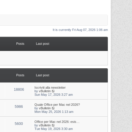
It is currently Fri Aug 07, 2026 1:06 am
Posts
Last post
Posts
Last post
L
Iscriviti alla newsletter
P
18806
a
V
by
vBulletin
s
i
Sun May 17, 2026 3:27 am
o
t
e
p
w
s
L
Quale Office per Mac nel 2026?
o
t
P
5986
a
V
by
vBulletin
s
h
s
i
Mon May 25, 2026 1:13 am
t
t
e
o
t
e
l
p
w
a
s
s
L
Office per Mac nel 2026: esis…
o
t
t
P
5600
a
V
by
vBulletin
s
h
e
s
i
Tue May 19, 2026 3:30 am
t
t
e
s
o
t
e