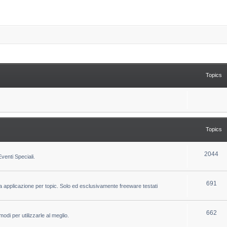
Topics
Topics
T
2044
venti Speciali.
o
p
T
691
la applicazione per topic. Solo ed esclusivamente freeware testati
i
o
c
p
T
662
odi per utilizzarle al meglio.
s
i
o