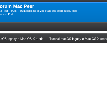
orum Mac Peer
c Peer Forum. Forum dedicato al Mac e alle sue applicazioni. Ipad,
hone e iPod
ew tab)
(Opens a new tab)
cOS legacy e Mac OS X storici
Tutorial macOS legacy e Mac OS X stori