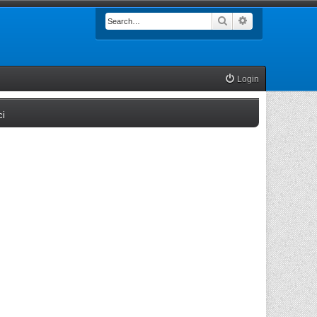
Search
Advanced searc
Login
(Opens a new tab)
ci