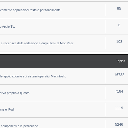
c
p
T
95
sivamente applicazioni testate personalmente!
s
i
o
c
p
T
6
e Apple Tv.
s
i
o
c
p
T
103
 e recensite dalla redazione e dagli utenti di Mac Peer
s
i
o
c
p
Topics
s
i
c
T
16732
le applicazioni e sui sistemi operativi Macintosh.
s
o
p
T
7184
erve proprio a questo!
i
o
c
p
T
1119
one e iPod.
s
i
o
c
p
T
5246
i componenti e le periferiche.