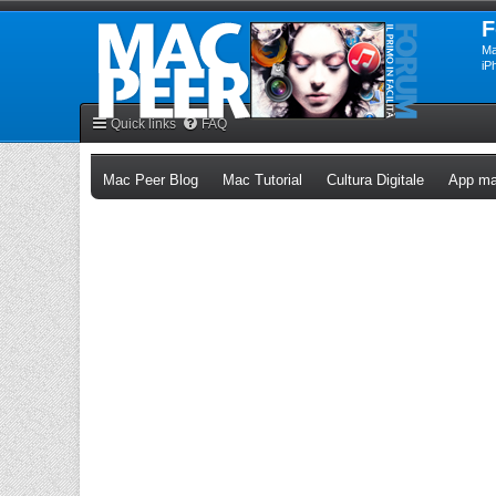
F
Ma
iP
Quick links
FAQ
(Opens a new tab)
(Opens a new tab)
(Opens a n
Mac Peer Blog
Mac Tutorial
Cultura Digitale
App ma