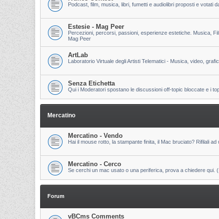
Podcast, film, musica, libri, fumetti e audiolibri proposti e votati
Estesie - Mag Peer
Percezioni, percorsi, passioni, esperienze estetiche. Musica, Fi
Mag Peer
ArtLab
Laboratorio Virtuale degli Artisti Telematici - Musica, video, grafi
Senza Etichetta
Qui i Moderatori spostano le discussioni off-topic bloccate e i to
Mercatino
Mercatino - Vendo
Hai il mouse rotto, la stampante finita, il Mac bruciato? Rifilali ad 
Mercatino - Cerco
Se cerchi un mac usato o una periferica, prova a chiedere qui. (Pri
Forum
vBCms Comments