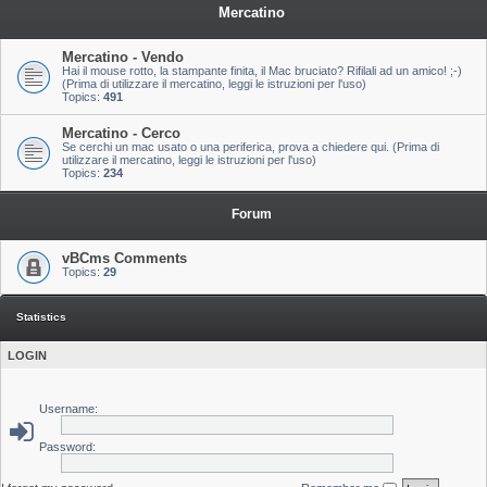
Mercatino
Mercatino - Vendo
Hai il mouse rotto, la stampante finita, il Mac bruciato? Rifilali ad un amico! ;-)
(Prima di utilizzare il mercatino, leggi le istruzioni per l'uso)
Topics:
491
Mercatino - Cerco
Se cerchi un mac usato o una periferica, prova a chiedere qui. (Prima di
utilizzare il mercatino, leggi le istruzioni per l'uso)
Topics:
234
Forum
vBCms Comments
Topics:
29
Statistics
LOGIN
Username:
Password: