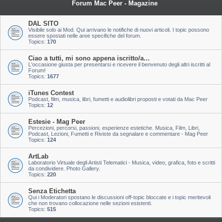
Forum Mac Peer - Magazine
DAL SITO
Visibile solo ai Mod. Qui arrivano le notifiche di nuovi articoli. I topic possono
essere spostati nelle aree specifiche del forum.
Topics:
170
Ciao a tutti, mi sono appena iscritto/a...
L'occasione giusta per presentarsi e ricevere il benvenuto degli altri iscritti al
Forum!
Topics:
1677
iTunes Contest
Podcast, film, musica, libri, fumetti e audiolibri proposti e votati da Mac Peer
Topics:
12
Estesie - Mag Peer
Percezioni, percorsi, passioni, esperienze estetiche. Musica, Film, Libri,
Podcast, Lezioni, Fumetti e Riviste da segnalare e commentare - Mag Peer
Topics:
124
ArtLab
Laboratorio Virtuale degli Artisti Telematici - Musica, video, grafica, foto e scritti
da condividere. Photo Gallery.
Topics:
220
Senza Etichetta
Qui i Moderatori spostano le discussioni off-topic bloccate e i topic meritevoli
che non trovano collocazione nelle sezioni esistenti.
Topics:
515