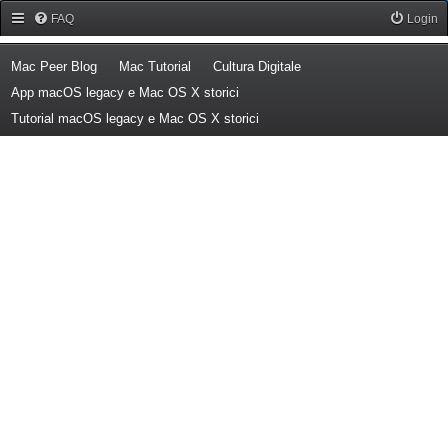
Forum Mac Peer
FAQ
Login
(Opens a new tab)
(Opens a new tab)
(Opens a new tab)
Mac Peer Blog
Mac Tutorial
Cultura Digitale
(Opens a new tab)
App macOS legacy e Mac OS X storici
(Opens a new tab)
Tutorial macOS legacy e Mac OS X storici