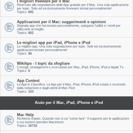
I migliori freeware per il Mac
Riservato alle segnalazioni delle App gratuite per il Mac. Una sola applicazione
per topic. Solo ed esclusivamente freeware testati personalmente!
Topics:
691
Applicazioni per il Mac: suggerimenti e opinioni
Segnala app che hai testato personalmente, spiegane l'utilità e i modi per
utilizzarle al meglio.
Topics:
662
Le migliori app per iPad, iPhone e iPod
Le migliori app. Una sola segnalazione per topic. Solo ed esclusivamente
applicazioni testate personalmente!
Topics:
95
Wikitips - I topic da sfogliare
Consigli, stratagemmi e scorciatoie per Mac, iPad, iPhone, iPod e Apple Tv.
Topics:
6
App Contest
Le App in Classifica. Le App per il Mac, iPad, iPhone, iPod votate e recensite
dalla redazione e dagli utenti di Mac Peer
Topics:
103
Aiuto per il Mac, iPad, iPhone e iPod
Mac Help
Richieste d'aiuto. Quando non si sa "come fare". Il supporto per le applicazioni
e sui sistemi operativi Macintosh.
Topics:
16732