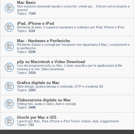
Mac Basic
Non esistono domande banali o sciocche: chiedi qui… il forum serve proprio a
questo!
Topics:
7184
iPad, iPhone e iPod
Richieste di aiuto. Il supporto hardware e software per iPad, iPhone e iPod.
Topics:
1119
Mac - Hardware e Periferiche
Richieste d'aiuto e consigli per l'acquisto che riguardano il Mac, i componenti e
le periferiche.
Topics:
5246
p2p su Macintosh e Video Download
Uso dei programmi p2p su Mac. L'aiuto specifico per le applicazioni di file
sharing e le reti. Video download.
Topics:
3329
Grafica digitale su Mac
Web design, grafica bitmap e vettoriale, DTP e creatività 3D.
Topics:
1283
Elaborazione digitale su Mac
Editing foto, audio e video. Aiuti e consigli.
Topics:
3488
Giochi per Mac e iOS
I giochi per Mac, iPad, iPhone e iPod Touch: notizie, aiuti, suggerimenti.
Topics:
733