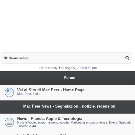
S
Board index
e
It is currently Thu Aug 06, 2026 8:40 pm
a
Forum
r
c
Vai al Sito di Mac Peer - Home Page
Mac Peer. Il sito
h
Mac Peer News - Segnalazioni, notizie, recensioni
News - Pianeta Apple & Tecnologia
Notizie Apple, aggiornamenti, novità. Marketing e concorrenza. Eventi Speciali.
Topics:
2044