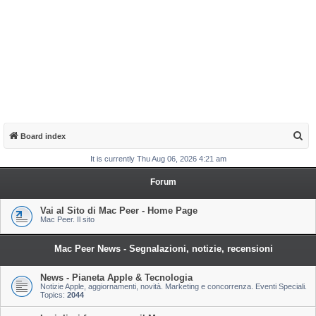
S
Board index
e
It is currently Thu Aug 06, 2026 4:21 am
a
Forum
r
c
Vai al Sito di Mac Peer - Home Page
Mac Peer. Il sito
h
Mac Peer News - Segnalazioni, notizie, recensioni
News - Pianeta Apple & Tecnologia
Notizie Apple, aggiornamenti, novità. Marketing e concorrenza. Eventi Speciali.
Topics:
2044