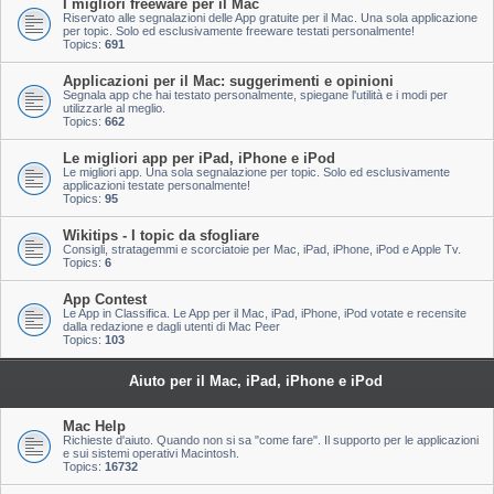
I migliori freeware per il Mac
Riservato alle segnalazioni delle App gratuite per il Mac. Una sola applicazione
per topic. Solo ed esclusivamente freeware testati personalmente!
Topics:
691
Applicazioni per il Mac: suggerimenti e opinioni
Segnala app che hai testato personalmente, spiegane l'utilità e i modi per
utilizzarle al meglio.
Topics:
662
Le migliori app per iPad, iPhone e iPod
Le migliori app. Una sola segnalazione per topic. Solo ed esclusivamente
applicazioni testate personalmente!
Topics:
95
Wikitips - I topic da sfogliare
Consigli, stratagemmi e scorciatoie per Mac, iPad, iPhone, iPod e Apple Tv.
Topics:
6
App Contest
Le App in Classifica. Le App per il Mac, iPad, iPhone, iPod votate e recensite
dalla redazione e dagli utenti di Mac Peer
Topics:
103
Aiuto per il Mac, iPad, iPhone e iPod
Mac Help
Richieste d'aiuto. Quando non si sa "come fare". Il supporto per le applicazioni
e sui sistemi operativi Macintosh.
Topics:
16732