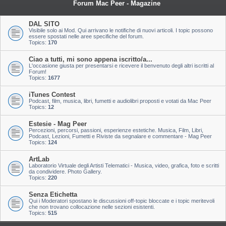
Forum Mac Peer - Magazine
DAL SITO
Visibile solo ai Mod. Qui arrivano le notifiche di nuovi articoli. I topic possono
essere spostati nelle aree specifiche del forum.
Topics:
170
Ciao a tutti, mi sono appena iscritto/a...
L'occasione giusta per presentarsi e ricevere il benvenuto degli altri iscritti al
Forum!
Topics:
1677
iTunes Contest
Podcast, film, musica, libri, fumetti e audiolibri proposti e votati da Mac Peer
Topics:
12
Estesie - Mag Peer
Percezioni, percorsi, passioni, esperienze estetiche. Musica, Film, Libri,
Podcast, Lezioni, Fumetti e Riviste da segnalare e commentare - Mag Peer
Topics:
124
ArtLab
Laboratorio Virtuale degli Artisti Telematici - Musica, video, grafica, foto e scritti
da condividere. Photo Gallery.
Topics:
220
Senza Etichetta
Qui i Moderatori spostano le discussioni off-topic bloccate e i topic meritevoli
che non trovano collocazione nelle sezioni esistenti.
Topics:
515