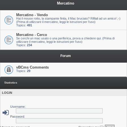
Mercatino
Mercatino - Vendo
Hai il mouse rotto, la stampante finita, il Mac bruciato? Rifilali ad un amico! ;-)
(Prima di utilizzare il mercatino, leggi le istruzioni per l'uso)
Topics:
491
Mercatino - Cerco
Se cerchi un mac usato o una periferica, prova a chiedere qui. (Prima di
utilizzare il mercatino, leggi le istruzioni per l'uso)
Topics:
234
Forum
vBCms Comments
Topics:
29
Statistics
LOGIN
Username:
Password: