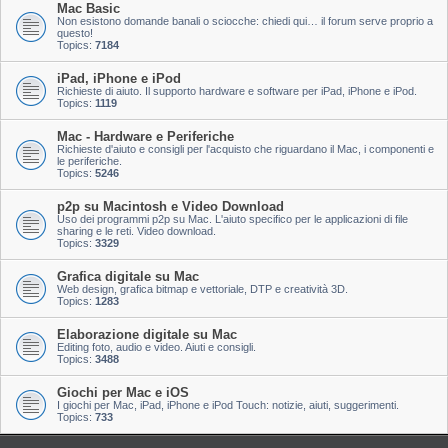
Mac Basic
Non esistono domande banali o sciocche: chiedi qui… il forum serve proprio a
questo!
Topics:
7184
iPad, iPhone e iPod
Richieste di aiuto. Il supporto hardware e software per iPad, iPhone e iPod.
Topics:
1119
Mac - Hardware e Periferiche
Richieste d'aiuto e consigli per l'acquisto che riguardano il Mac, i componenti e
le periferiche.
Topics:
5246
p2p su Macintosh e Video Download
Uso dei programmi p2p su Mac. L'aiuto specifico per le applicazioni di file
sharing e le reti. Video download.
Topics:
3329
Grafica digitale su Mac
Web design, grafica bitmap e vettoriale, DTP e creatività 3D.
Topics:
1283
Elaborazione digitale su Mac
Editing foto, audio e video. Aiuti e consigli.
Topics:
3488
Giochi per Mac e iOS
I giochi per Mac, iPad, iPhone e iPod Touch: notizie, aiuti, suggerimenti.
Topics:
733