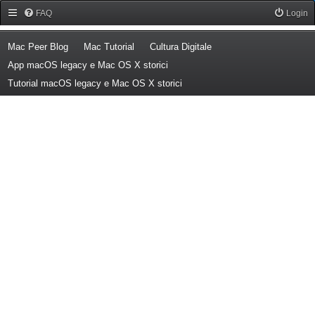
Forum Mac Peer
FAQ
Login
(Opens a new tab)
(Opens a new tab)
(Opens a new tab)
Mac Peer Blog
Mac Tutorial
Cultura Digitale
(Opens a new tab)
App macOS legacy e Mac OS X storici
(Opens a new tab)
Tutorial macOS legacy e Mac OS X storici