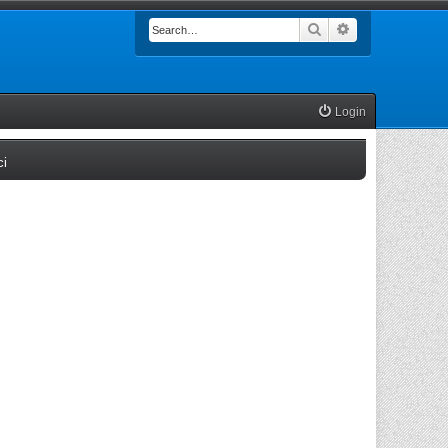
Search
Advanced searc
Login
(Opens a new tab)
ci