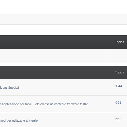
Topics
Topics
T
2044
venti Speciali.
o
p
T
691
la applicazione per topic. Solo ed esclusivamente freeware testati
i
o
c
p
T
662
odi per utilizzarle al meglio.
s
i
o