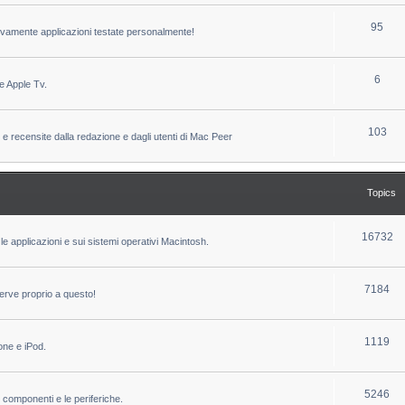
c
p
T
95
sivamente applicazioni testate personalmente!
s
i
o
c
p
T
6
e Apple Tv.
s
i
o
c
p
T
103
 e recensite dalla redazione e dagli utenti di Mac Peer
s
i
o
c
p
Topics
s
i
c
T
16732
le applicazioni e sui sistemi operativi Macintosh.
s
o
p
T
7184
erve proprio a questo!
i
o
c
p
T
1119
one e iPod.
s
i
o
c
p
T
5246
i componenti e le periferiche.