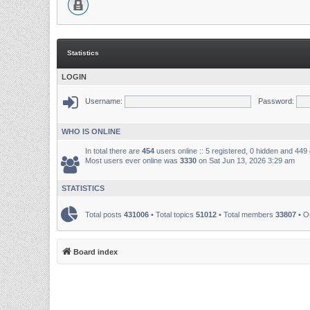
Statistics
LOGIN
Username:
Password:
WHO IS ONLINE
In total there are
454
users online :: 5 registered, 0 hidden and 449
Most users ever online was
3330
on Sat Jun 13, 2026 3:29 am
STATISTICS
Total posts
431006
• Total topics
51012
• Total members
33807
• O
Board index