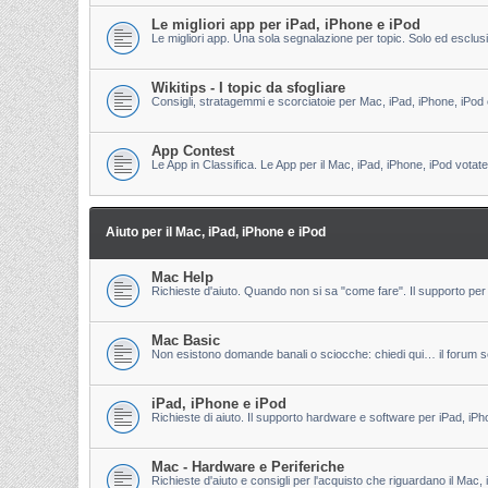
Le migliori app per iPad, iPhone e iPod
Le migliori app. Una sola segnalazione per topic. Solo ed esclu
Wikitips - I topic da sfogliare
Consigli, stratagemmi e scorciatoie per Mac, iPad, iPhone, iPod 
App Contest
Le App in Classifica. Le App per il Mac, iPad, iPhone, iPod votate
Aiuto per il Mac, iPad, iPhone e iPod
Mac Help
Richieste d'aiuto. Quando non si sa "come fare". Il supporto per 
Mac Basic
Non esistono domande banali o sciocche: chiedi qui… il forum s
iPad, iPhone e iPod
Richieste di aiuto. Il supporto hardware e software per iPad, iPh
Mac - Hardware e Periferiche
Richieste d'aiuto e consigli per l'acquisto che riguardano il Mac, 