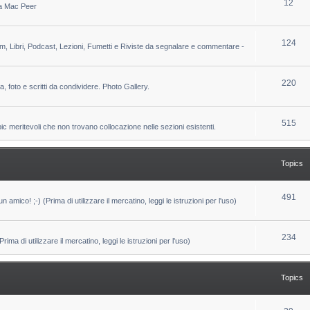
T
12
 da Mac Peer
s
i
o
c
p
T
124
lm, Libri, Podcast, Lezioni, Fumetti e Riviste da segnalare e commentare -
s
i
o
c
p
T
220
ca, foto e scritti da condividere. Photo Gallery.
s
i
o
c
p
T
515
pic meritevoli che non trovano collocazione nelle sezioni esistenti.
s
i
o
c
p
Topics
s
i
c
T
491
un amico! ;-) (Prima di utilizzare il mercatino, leggi le istruzioni per l'uso)
s
o
p
T
234
ma di utilizzare il mercatino, leggi le istruzioni per l'uso)
i
o
c
p
Topics
s
i
c