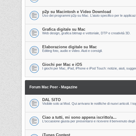
p2p su Macintosh e Video Download
Uso dei programmi p2p su Mac. L'aiuto specifico per le applicazion
Grafica digitale su Mac
Web design, grafica bitmap e vettoriale, DTP e creatività 3D.
Elaborazione digitale su Mac
Editing foto, audio e video. Aiuti e consigli.
Giochi per Mac e iOS
I giochi per Mac, iPad, iPhone e iPod Touch: notizie, aiuti, sugge
Forum Mac Peer - Magazine
DAL SITO
Visibile solo ai Mod. Qui arrivano le notifiche di nuovi articoli. 
Ciao a tutti, mi sono appena iscritto/a...
L'occasione giusta per presentarsi e ricevere il benvenuto degli al
iTunes Contest