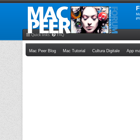
F
Ma
iP
Quick links
FAQ
(Opens a new tab)
(Opens a new tab)
(Opens a n
Mac Peer Blog
Mac Tutorial
Cultura Digitale
App ma