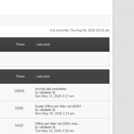
It is currently Thu Aug 06, 2026 10:23 am
Posts
Last post
Posts
Last post
L
Iscriviti alla newsletter
P
18806
a
V
by
vBulletin
s
i
Sun May 17, 2026 3:27 am
o
t
e
p
w
s
L
Quale Office per Mac nel 2026?
o
t
P
5986
a
V
by
vBulletin
s
h
s
i
Mon May 25, 2026 1:13 am
t
t
e
o
t
e
l
p
w
a
s
s
L
Office per Mac nel 2026: esis…
o
t
t
P
5600
a
V
by
vBulletin
s
h
e
s
i
Tue May 19, 2026 3:30 am
t
t
e
s
o
t
e