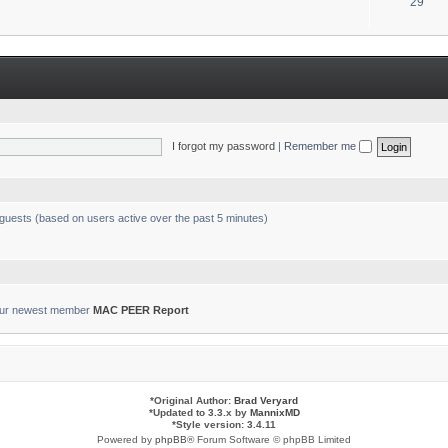
T
29
s
o
p
i
c
s
I forgot my password
|
Remember me
 guests (based on users active over the past 5 minutes)
ur newest member
MAC PEER Report
*
Original Author:
Brad Veryard
*
Updated to 3.3.x by
MannixMD
*
Style version: 3.4.11
Powered by
phpBB
® Forum Software © phpBB Limited