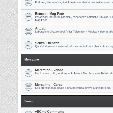
Podcast, film, musica, libri, fumetti e audiolibri proposti e votati
Estesie - Mag Peer
Percezioni, percorsi, passioni, esperienze estetiche. Musica, Fi
Mag Peer
ArtLab
Laboratorio Virtuale degli Artisti Telematici - Musica, video, grafi
Senza Etichetta
Qui i Moderatori spostano le discussioni off-topic bloccate e i to
Mercatino
Mercatino - Vendo
Hai il mouse rotto, la stampante finita, il Mac bruciato? Rifilali ad 
Mercatino - Cerco
Se cerchi un mac usato o una periferica, prova a chiedere qui. (Pri
Forum
vBCms Comments