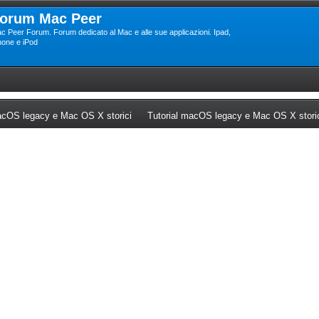
orum Mac Peer
c Peer Forum. Forum dedicato al Mac e alle sue applicazioni. Ipad,
hone e iPod
ew tab)
(Opens a new tab)
cOS legacy e Mac OS X storici
Tutorial macOS legacy e Mac OS X stori