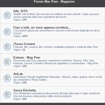
Forum Mac Peer - Magazine
DAL SITO
Visibile solo ai Mod. Qui arrivano le notifiche di nuovi articoli. I topic possono
essere spostati nelle aree specifiche del forum.
Topics:
170
Ciao a tutti, mi sono appena iscritto/a...
L'occasione giusta per presentarsi e ricevere il benvenuto degli altri iscritti al
Forum!
Topics:
1677
iTunes Contest
Podcast, film, musica, libri, fumetti e audiolibri proposti e votati da Mac Peer
Topics:
12
Estesie - Mag Peer
Percezioni, percorsi, passioni, esperienze estetiche. Musica, Film, Libri,
Podcast, Lezioni, Fumetti e Riviste da segnalare e commentare - Mag Peer
Topics:
124
ArtLab
Laboratorio Virtuale degli Artisti Telematici - Musica, video, grafica, foto e scritti
da condividere. Photo Gallery.
Topics:
220
Senza Etichetta
Qui i Moderatori spostano le discussioni off-topic bloccate e i topic meritevoli
che non trovano collocazione nelle sezioni esistenti.
Topics:
515