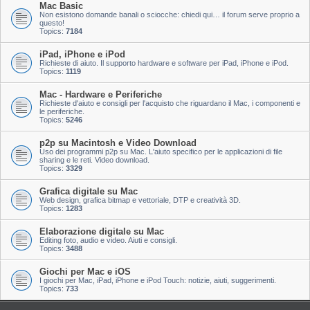
Mac Basic
Non esistono domande banali o sciocche: chiedi qui… il forum serve proprio a
questo!
Topics:
7184
iPad, iPhone e iPod
Richieste di aiuto. Il supporto hardware e software per iPad, iPhone e iPod.
Topics:
1119
Mac - Hardware e Periferiche
Richieste d'aiuto e consigli per l'acquisto che riguardano il Mac, i componenti e
le periferiche.
Topics:
5246
p2p su Macintosh e Video Download
Uso dei programmi p2p su Mac. L'aiuto specifico per le applicazioni di file
sharing e le reti. Video download.
Topics:
3329
Grafica digitale su Mac
Web design, grafica bitmap e vettoriale, DTP e creatività 3D.
Topics:
1283
Elaborazione digitale su Mac
Editing foto, audio e video. Aiuti e consigli.
Topics:
3488
Giochi per Mac e iOS
I giochi per Mac, iPad, iPhone e iPod Touch: notizie, aiuti, suggerimenti.
Topics:
733