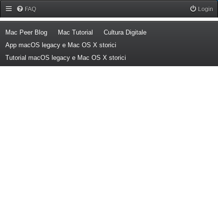
Forum Mac Peer
FAQ
Login
(Opens a new tab)
(Opens a new tab)
(Opens a new tab)
Mac Peer Blog
Mac Tutorial
Cultura Digitale
(Opens a new tab)
App macOS legacy e Mac OS X storici
(Opens a new tab)
Tutorial macOS legacy e Mac OS X storici