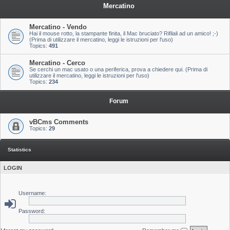
Mercatino
Mercatino - Vendo
Hai il mouse rotto, la stampante finita, il Mac bruciato? Rifilali ad un amico! ;-)
(Prima di utilizzare il mercatino, leggi le istruzioni per l'uso)
Topics:
491
Mercatino - Cerco
Se cerchi un mac usato o una periferica, prova a chiedere qui. (Prima di
utilizzare il mercatino, leggi le istruzioni per l'uso)
Topics:
234
Forum
vBCms Comments
Topics:
29
Statistics
LOGIN
Username:
Password: