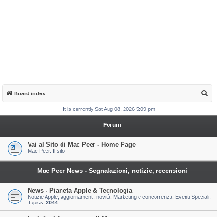
S
Board index
e
It is currently Sat Aug 08, 2026 5:09 pm
a
Forum
r
c
Vai al Sito di Mac Peer - Home Page
Mac Peer. Il sito
h
Mac Peer News - Segnalazioni, notizie, recensioni
News - Pianeta Apple & Tecnologia
Notizie Apple, aggiornamenti, novità. Marketing e concorrenza. Eventi Speciali.
Topics:
2044