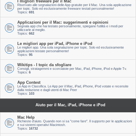
I migliori freeware per il Mac
Riservato alle segnalazioni delle App gratuite per il Mac. Una sola applicazione
per topic. Solo ed esclusivamente freeware testati personalmente!
Topics:
691
Applicazioni per il Mac: suggerimenti e opinioni
Segnala app che hai testato personalmente, spiegane l'utilità e i modi per
utilizzarle al meglio.
Topics:
662
Le migliori app per iPad, iPhone e iPod
Le migliori app. Una sola segnalazione per topic. Solo ed esclusivamente
applicazioni testate personalmente!
Topics:
95
Wikitips - I topic da sfogliare
Consigli, stratagemmi e scorciatoie per Mac, iPad, iPhone, iPod e Apple Tv.
Topics:
6
App Contest
Le App in Classifica. Le App per il Mac, iPad, iPhone, iPod votate e recensite
dalla redazione e dagli utenti di Mac Peer
Topics:
103
Aiuto per il Mac, iPad, iPhone e iPod
Mac Help
Richieste d'aiuto. Quando non si sa "come fare". Il supporto per le applicazioni
e sui sistemi operativi Macintosh.
Topics:
16732