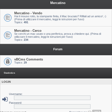
Mercatino
Mercatino - Vendo
Hai il mouse rotto, la stampante finita, il Mac bruciato? Rifilali ad un amico! ;-)
(Prima di utilizzare il mercatino, leggi le istruzioni per l'uso)
Topics:
491
Mercatino - Cerco
Se cerchi un mac usato o una periferica, prova a chiedere qui. (Prima di
utilizzare il mercatino, leggi le istruzioni per l'uso)
Topics:
234
Forum
vBCms Comments
Topics:
29
Statistics
LOGIN
Username:
Password: