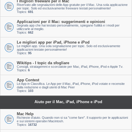
I migliori freeware per il Mac
Riservato alle segnalazioni delle App gratuite per il Mac. Una sola applicazione
per topic. Solo ed esclusivamente freeware testati personalmente!
Topics:
691
Applicazioni per il Mac: suggerimenti e opinioni
Segnala app che hai testato personalmente, spiegane l'utilità e i modi per
utilizzarle al meglio.
Topics:
662
Le migliori app per iPad, iPhone e iPod
Le migliori app. Una sola segnalazione per topic. Solo ed esclusivamente
applicazioni testate personalmente!
Topics:
95
Wikitips - I topic da sfogliare
Consigli, stratagemmi e scorciatoie per Mac, iPad, iPhone, iPod e Apple Tv.
Topics:
6
App Contest
Le App in Classifica. Le App per il Mac, iPad, iPhone, iPod votate e recensite
dalla redazione e dagli utenti di Mac Peer
Topics:
103
Aiuto per il Mac, iPad, iPhone e iPod
Mac Help
Richieste d'aiuto. Quando non si sa "come fare". Il supporto per le applicazioni
e sui sistemi operativi Macintosh.
Topics:
16732