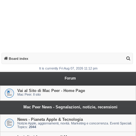
S
Board index
e
It is currently Fri Aug 07, 2026 11:12 pm
a
Forum
r
c
Vai al Sito di Mac Peer - Home Page
Mac Peer. Il sito
h
Mac Peer News - Segnalazioni, notizie, recensioni
News - Pianeta Apple & Tecnologia
Notizie Apple, aggiornamenti, novità. Marketing e concorrenza. Eventi Speciali.
Topics:
2044