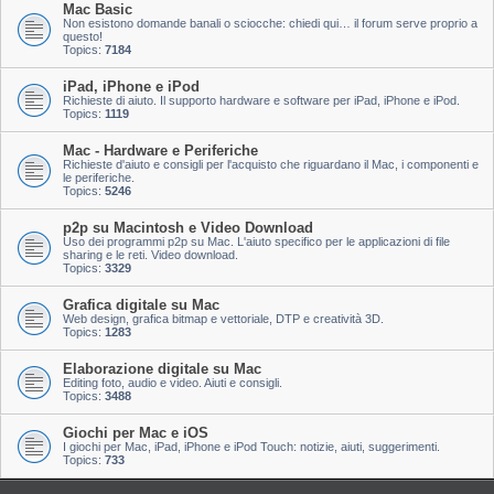
Mac Basic
Non esistono domande banali o sciocche: chiedi qui… il forum serve proprio a
questo!
Topics:
7184
iPad, iPhone e iPod
Richieste di aiuto. Il supporto hardware e software per iPad, iPhone e iPod.
Topics:
1119
Mac - Hardware e Periferiche
Richieste d'aiuto e consigli per l'acquisto che riguardano il Mac, i componenti e
le periferiche.
Topics:
5246
p2p su Macintosh e Video Download
Uso dei programmi p2p su Mac. L'aiuto specifico per le applicazioni di file
sharing e le reti. Video download.
Topics:
3329
Grafica digitale su Mac
Web design, grafica bitmap e vettoriale, DTP e creatività 3D.
Topics:
1283
Elaborazione digitale su Mac
Editing foto, audio e video. Aiuti e consigli.
Topics:
3488
Giochi per Mac e iOS
I giochi per Mac, iPad, iPhone e iPod Touch: notizie, aiuti, suggerimenti.
Topics:
733