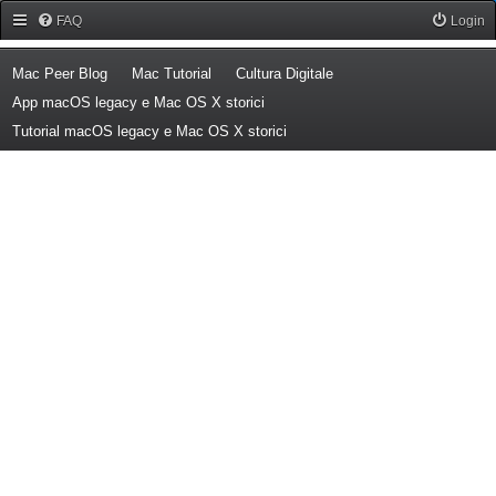
Forum Mac Peer
FAQ
Login
(Opens a new tab)
(Opens a new tab)
(Opens a new tab)
Mac Peer Blog
Mac Tutorial
Cultura Digitale
(Opens a new tab)
App macOS legacy e Mac OS X storici
(Opens a new tab)
Tutorial macOS legacy e Mac OS X storici