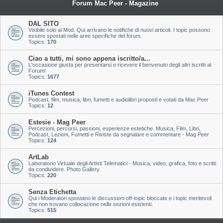
Forum Mac Peer - Magazine
DAL SITO
Visibile solo ai Mod. Qui arrivano le notifiche di nuovi articoli. I topic possono
essere spostati nelle aree specifiche del forum.
Topics:
170
Ciao a tutti, mi sono appena iscritto/a...
L'occasione giusta per presentarsi e ricevere il benvenuto degli altri iscritti al
Forum!
Topics:
1677
iTunes Contest
Podcast, film, musica, libri, fumetti e audiolibri proposti e votati da Mac Peer
Topics:
12
Estesie - Mag Peer
Percezioni, percorsi, passioni, esperienze estetiche. Musica, Film, Libri,
Podcast, Lezioni, Fumetti e Riviste da segnalare e commentare - Mag Peer
Topics:
124
ArtLab
Laboratorio Virtuale degli Artisti Telematici - Musica, video, grafica, foto e scritti
da condividere. Photo Gallery.
Topics:
220
Senza Etichetta
Qui i Moderatori spostano le discussioni off-topic bloccate e i topic meritevoli
che non trovano collocazione nelle sezioni esistenti.
Topics:
515