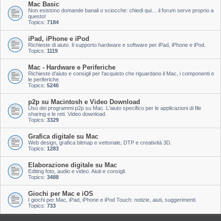
Mac Basic
Non esistono domande banali o sciocche: chiedi qui… il forum serve proprio a
questo!
Topics:
7184
iPad, iPhone e iPod
Richieste di aiuto. Il supporto hardware e software per iPad, iPhone e iPod.
Topics:
1119
Mac - Hardware e Periferiche
Richieste d'aiuto e consigli per l'acquisto che riguardano il Mac, i componenti e
le periferiche.
Topics:
5246
p2p su Macintosh e Video Download
Uso dei programmi p2p su Mac. L'aiuto specifico per le applicazioni di file
sharing e le reti. Video download.
Topics:
3329
Grafica digitale su Mac
Web design, grafica bitmap e vettoriale, DTP e creatività 3D.
Topics:
1283
Elaborazione digitale su Mac
Editing foto, audio e video. Aiuti e consigli.
Topics:
3488
Giochi per Mac e iOS
I giochi per Mac, iPad, iPhone e iPod Touch: notizie, aiuti, suggerimenti.
Topics:
733