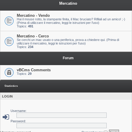
Mercatino
Mercatino - Vendo
Hai il mouse rotto, la stampante finita, il Mac bruciato? Rifilali ad un amico! ;-)
(Prima di utilizzare il mercatino, leggi le istruzioni per l'uso)
Topics:
491
Mercatino - Cerco
Se cerchi un mac usato o una periferica, prova a chiedere qui. (Prima di
utilizzare il mercatino, leggi le istruzioni per l'uso)
Topics:
234
Forum
vBCms Comments
Topics:
29
Statistics
LOGIN
Username:
Password: