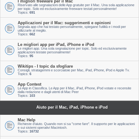
I migliori freeware per il Mac
Riservato alle segnalazioni delle App gratuite per il Mac. Una sola applicazione
per topic. Solo ed esclusivamente freeware testati personalmente!
Topics:
691
Applicazioni per il Mac: suggerimenti e opinioni
Segnala app che hai testato personalmente, spiegane l'utilità e i modi per
utilizzarle al meglio.
Topics:
662
Le migliori app per iPad, iPhone e iPod
Le migliori app. Una sola segnalazione per topic. Solo ed esclusivamente
applicazioni testate personalmente!
Topics:
95
Wikitips - I topic da sfogliare
Consigli, stratagemmi e scorciatoie per Mac, iPad, iPhone, iPod e Apple Tv.
Topics:
6
App Contest
Le App in Classifica. Le App per il Mac, iPad, iPhone, iPod votate e recensite
dalla redazione e dagli utenti di Mac Peer
Topics:
103
Aiuto per il Mac, iPad, iPhone e iPod
Mac Help
Richieste d'aiuto. Quando non si sa "come fare". Il supporto per le applicazioni
e sui sistemi operativi Macintosh.
Topics:
16732