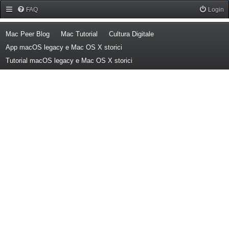
Forum Mac Peer
FAQ
Login
(Opens a new tab)
(Opens a new tab)
(Opens a new tab)
Mac Peer Blog
Mac Tutorial
Cultura Digitale
(Opens a new tab)
App macOS legacy e Mac OS X storici
(Opens a new tab)
Tutorial macOS legacy e Mac OS X storici