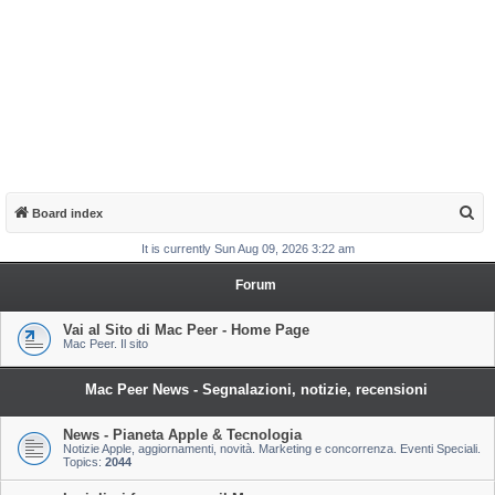
S
Board index
e
It is currently Sun Aug 09, 2026 3:22 am
a
Forum
r
c
Vai al Sito di Mac Peer - Home Page
Mac Peer. Il sito
h
Mac Peer News - Segnalazioni, notizie, recensioni
News - Pianeta Apple & Tecnologia
Notizie Apple, aggiornamenti, novità. Marketing e concorrenza. Eventi Speciali.
Topics:
2044