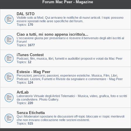
Forum Mac Peer - Magazine
DAL SITO
Visibile solo ai Mod. Qui arrivano le notifiche di nuovi articoli. I topic possono
essere spostati nelle aree specifiche del forum.
Topics:
170
Ciao a tutti, mi sono appena iscritto/a...
L'occasione giusta per presentarsi e ricevere il benvenuto degli altri iscritti al
Forum!
Topics:
1677
iTunes Contest
Podcast, film, musica, libri, fumetti e audiolibri proposti e votati da Mac Peer
Topics:
12
Estesie - Mag Peer
Percezioni, percorsi, passioni, esperienze estetiche. Musica, Film, Libri,
Podcast, Lezioni, Fumetti e Riviste da segnalare e commentare - Mag Peer
Topics:
124
ArtLab
Laboratorio Virtuale degli Artisti Telematici - Musica, video, grafica, foto e scritti
da condividere. Photo Gallery.
Topics:
220
Senza Etichetta
Qui i Moderatori spostano le discussioni off-topic bloccate e i topic meritevoli
che non trovano collocazione nelle sezioni esistenti.
Topics:
515