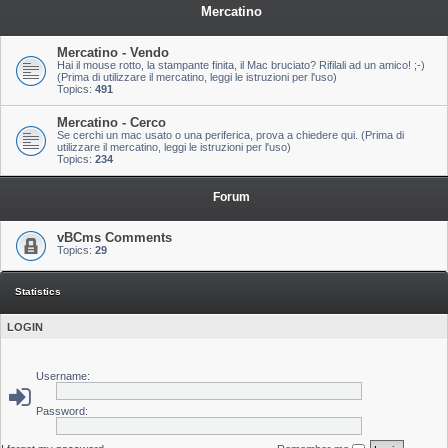
Mercatino
Mercatino - Vendo
Hai il mouse rotto, la stampante finita, il Mac bruciato? Rifilali ad un amico! ;-)
(Prima di utilizzare il mercatino, leggi le istruzioni per l'uso)
Topics:
491
Mercatino - Cerco
Se cerchi un mac usato o una periferica, prova a chiedere qui. (Prima di
utilizzare il mercatino, leggi le istruzioni per l'uso)
Topics:
234
Forum
vBCms Comments
Topics:
29
Statistics
LOGIN
Username:
Password: