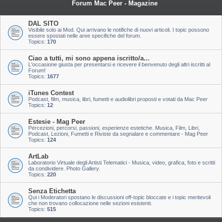
Forum Mac Peer - Magazine
DAL SITO
Visibile solo ai Mod. Qui arrivano le notifiche di nuovi articoli. I topic possono
essere spostati nelle aree specifiche del forum.
Topics:
170
Ciao a tutti, mi sono appena iscritto/a...
L'occasione giusta per presentarsi e ricevere il benvenuto degli altri iscritti al
Forum!
Topics:
1677
iTunes Contest
Podcast, film, musica, libri, fumetti e audiolibri proposti e votati da Mac Peer
Topics:
12
Estesie - Mag Peer
Percezioni, percorsi, passioni, esperienze estetiche. Musica, Film, Libri,
Podcast, Lezioni, Fumetti e Riviste da segnalare e commentare - Mag Peer
Topics:
124
ArtLab
Laboratorio Virtuale degli Artisti Telematici - Musica, video, grafica, foto e scritti
da condividere. Photo Gallery.
Topics:
220
Senza Etichetta
Qui i Moderatori spostano le discussioni off-topic bloccate e i topic meritevoli
che non trovano collocazione nelle sezioni esistenti.
Topics:
515