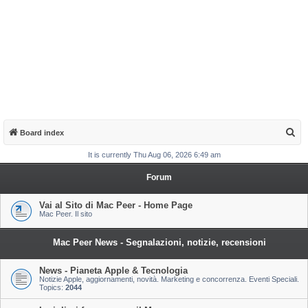
S
Board index
e
It is currently Thu Aug 06, 2026 6:49 am
a
Forum
r
c
Vai al Sito di Mac Peer - Home Page
Mac Peer. Il sito
h
Mac Peer News - Segnalazioni, notizie, recensioni
News - Pianeta Apple & Tecnologia
Notizie Apple, aggiornamenti, novità. Marketing e concorrenza. Eventi Speciali.
Topics:
2044