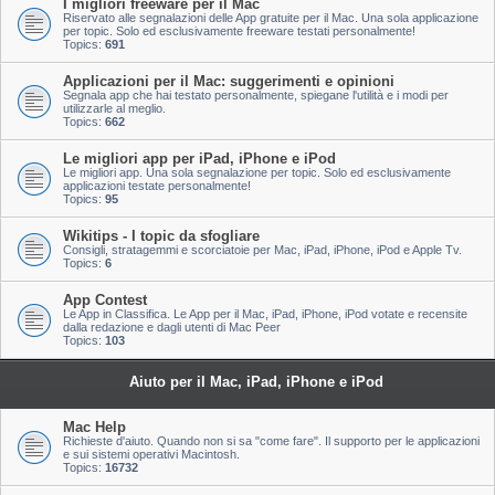
I migliori freeware per il Mac
Riservato alle segnalazioni delle App gratuite per il Mac. Una sola applicazione
per topic. Solo ed esclusivamente freeware testati personalmente!
Topics:
691
Applicazioni per il Mac: suggerimenti e opinioni
Segnala app che hai testato personalmente, spiegane l'utilità e i modi per
utilizzarle al meglio.
Topics:
662
Le migliori app per iPad, iPhone e iPod
Le migliori app. Una sola segnalazione per topic. Solo ed esclusivamente
applicazioni testate personalmente!
Topics:
95
Wikitips - I topic da sfogliare
Consigli, stratagemmi e scorciatoie per Mac, iPad, iPhone, iPod e Apple Tv.
Topics:
6
App Contest
Le App in Classifica. Le App per il Mac, iPad, iPhone, iPod votate e recensite
dalla redazione e dagli utenti di Mac Peer
Topics:
103
Aiuto per il Mac, iPad, iPhone e iPod
Mac Help
Richieste d'aiuto. Quando non si sa "come fare". Il supporto per le applicazioni
e sui sistemi operativi Macintosh.
Topics:
16732