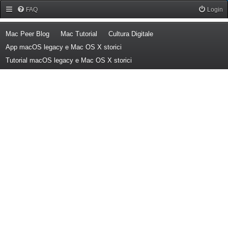
Forum Mac Peer
FAQ
Login
(Opens a new tab)
(Opens a new tab)
(Opens a new tab)
Mac Peer Blog
Mac Tutorial
Cultura Digitale
(Opens a new tab)
App macOS legacy e Mac OS X storici
(Opens a new tab)
Tutorial macOS legacy e Mac OS X storici