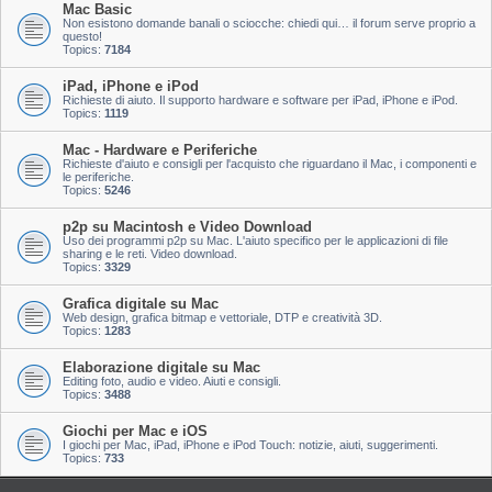
Mac Basic
Non esistono domande banali o sciocche: chiedi qui… il forum serve proprio a
questo!
Topics:
7184
iPad, iPhone e iPod
Richieste di aiuto. Il supporto hardware e software per iPad, iPhone e iPod.
Topics:
1119
Mac - Hardware e Periferiche
Richieste d'aiuto e consigli per l'acquisto che riguardano il Mac, i componenti e
le periferiche.
Topics:
5246
p2p su Macintosh e Video Download
Uso dei programmi p2p su Mac. L'aiuto specifico per le applicazioni di file
sharing e le reti. Video download.
Topics:
3329
Grafica digitale su Mac
Web design, grafica bitmap e vettoriale, DTP e creatività 3D.
Topics:
1283
Elaborazione digitale su Mac
Editing foto, audio e video. Aiuti e consigli.
Topics:
3488
Giochi per Mac e iOS
I giochi per Mac, iPad, iPhone e iPod Touch: notizie, aiuti, suggerimenti.
Topics:
733