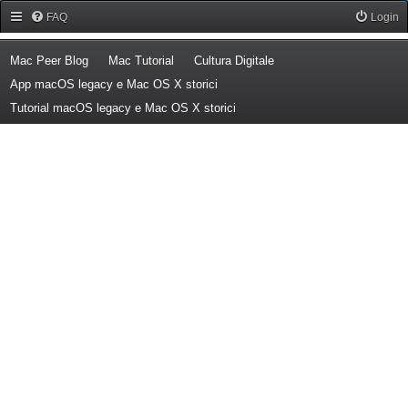
Forum Mac Peer
FAQ
Login
(Opens a new tab)
(Opens a new tab)
(Opens a new tab)
Mac Peer Blog
Mac Tutorial
Cultura Digitale
(Opens a new tab)
App macOS legacy e Mac OS X storici
(Opens a new tab)
Tutorial macOS legacy e Mac OS X storici