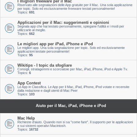
I migliori freeware per il Mac
Riservato alle segnalazioni delle App gratuite per il Mac. Una sola applicazione
per topic. Solo ed esclusivamente freeware testati personalmente!
Topics:
691
Applicazioni per il Mac: suggerimenti e opinioni
Segnala app che hai testato personalmente, spiegane l'utilità e i modi per
utilizzarle al meglio.
Topics:
662
Le migliori app per iPad, iPhone e iPod
Le migliori app. Una sola segnalazione per topic. Solo ed esclusivamente
applicazioni testate personalmente!
Topics:
95
Wikitips - I topic da sfogliare
Consigli, stratagemmi e scorciatoie per Mac, iPad, iPhone, iPod e Apple Tv.
Topics:
6
App Contest
Le App in Classifica. Le App per il Mac, iPad, iPhone, iPod votate e recensite
dalla redazione e dagli utenti di Mac Peer
Topics:
103
Aiuto per il Mac, iPad, iPhone e iPod
Mac Help
Richieste d'aiuto. Quando non si sa "come fare". Il supporto per le applicazioni
e sui sistemi operativi Macintosh.
Topics:
16732