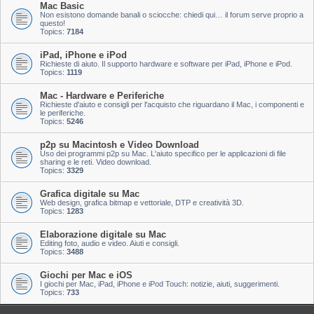
Mac Basic
Non esistono domande banali o sciocche: chiedi qui… il forum serve proprio a
questo!
Topics:
7184
iPad, iPhone e iPod
Richieste di aiuto. Il supporto hardware e software per iPad, iPhone e iPod.
Topics:
1119
Mac - Hardware e Periferiche
Richieste d'aiuto e consigli per l'acquisto che riguardano il Mac, i componenti e
le periferiche.
Topics:
5246
p2p su Macintosh e Video Download
Uso dei programmi p2p su Mac. L'aiuto specifico per le applicazioni di file
sharing e le reti. Video download.
Topics:
3329
Grafica digitale su Mac
Web design, grafica bitmap e vettoriale, DTP e creatività 3D.
Topics:
1283
Elaborazione digitale su Mac
Editing foto, audio e video. Aiuti e consigli.
Topics:
3488
Giochi per Mac e iOS
I giochi per Mac, iPad, iPhone e iPod Touch: notizie, aiuti, suggerimenti.
Topics:
733