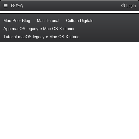
Forum Mac Peer
FAQ
Login
(Opens a new tab)
(Opens a new tab)
(Opens a new tab)
Mac Peer Blog
Mac Tutorial
Cultura Digitale
(Opens a new tab)
App macOS legacy e Mac OS X storici
(Opens a new tab)
Tutorial macOS legacy e Mac OS X storici