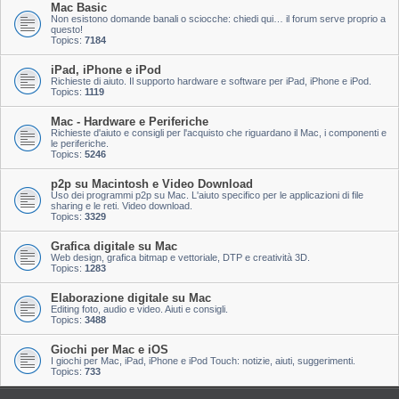
Mac Basic
Non esistono domande banali o sciocche: chiedi qui… il forum serve proprio a
questo!
Topics:
7184
iPad, iPhone e iPod
Richieste di aiuto. Il supporto hardware e software per iPad, iPhone e iPod.
Topics:
1119
Mac - Hardware e Periferiche
Richieste d'aiuto e consigli per l'acquisto che riguardano il Mac, i componenti e
le periferiche.
Topics:
5246
p2p su Macintosh e Video Download
Uso dei programmi p2p su Mac. L'aiuto specifico per le applicazioni di file
sharing e le reti. Video download.
Topics:
3329
Grafica digitale su Mac
Web design, grafica bitmap e vettoriale, DTP e creatività 3D.
Topics:
1283
Elaborazione digitale su Mac
Editing foto, audio e video. Aiuti e consigli.
Topics:
3488
Giochi per Mac e iOS
I giochi per Mac, iPad, iPhone e iPod Touch: notizie, aiuti, suggerimenti.
Topics:
733