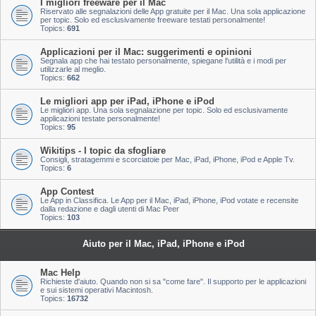
I migliori freeware per il Mac
Riservato alle segnalazioni delle App gratuite per il Mac. Una sola applicazione
per topic. Solo ed esclusivamente freeware testati personalmente!
Topics:
691
Applicazioni per il Mac: suggerimenti e opinioni
Segnala app che hai testato personalmente, spiegane l'utilità e i modi per
utilizzarle al meglio.
Topics:
662
Le migliori app per iPad, iPhone e iPod
Le migliori app. Una sola segnalazione per topic. Solo ed esclusivamente
applicazioni testate personalmente!
Topics:
95
Wikitips - I topic da sfogliare
Consigli, stratagemmi e scorciatoie per Mac, iPad, iPhone, iPod e Apple Tv.
Topics:
6
App Contest
Le App in Classifica. Le App per il Mac, iPad, iPhone, iPod votate e recensite
dalla redazione e dagli utenti di Mac Peer
Topics:
103
Aiuto per il Mac, iPad, iPhone e iPod
Mac Help
Richieste d'aiuto. Quando non si sa "come fare". Il supporto per le applicazioni
e sui sistemi operativi Macintosh.
Topics:
16732