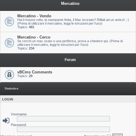
Mercatino
Mercatino - Vendo
Hai il mouse rotto, la stampante finita, il Mac bruciato? Rifilali ad un amico! ;-)
(Prima di utilizzare il mercatino, leggi le istruzioni per l'uso)
Topics:
491
Mercatino - Cerco
Se cerchi un mac usato o una periferica, prova a chiedere qui. (Prima di
utilizzare il mercatino, leggi le istruzioni per l'uso)
Topics:
234
Forum
vBCms Comments
Topics:
29
Statistics
LOGIN
Username:
Password: