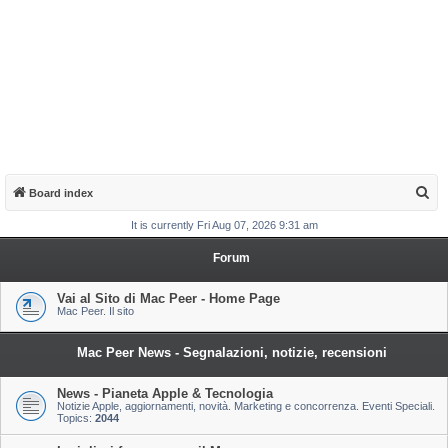
S
Board index
e
It is currently Fri Aug 07, 2026 9:31 am
a
Forum
r
c
Vai al Sito di Mac Peer - Home Page
Mac Peer. Il sito
h
Mac Peer News - Segnalazioni, notizie, recensioni
News - Pianeta Apple & Tecnologia
Notizie Apple, aggiornamenti, novità. Marketing e concorrenza. Eventi Speciali.
Topics:
2044