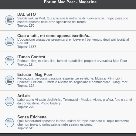
Forum Mac Peer - Magazine
DAL SITO
Visibile solo ai Mod. Qui arrivano le notifiche di nuovi articoli. I topic possono
essere spostati nelle aree specifiche del forum.
Topics:
170
Ciao a tutti, mi sono appena iscritto/a...
L'occasione giusta per presentarsi e ricevere il benvenuto degli altri iscritti al
Forum!
Topics:
1677
iTunes Contest
Podcast, film, musica, libri, fumetti e audiolibri proposti e votati da Mac Peer
Topics:
12
Estesie - Mag Peer
Percezioni, percorsi, passioni, esperienze estetiche. Musica, Film, Libri,
Podcast, Lezioni, Fumetti e Riviste da segnalare e commentare - Mag Peer
Topics:
124
ArtLab
Laboratorio Virtuale degli Artisti Telematici - Musica, video, grafica, foto e scritti
da condividere. Photo Gallery.
Topics:
220
Senza Etichetta
Qui i Moderatori spostano le discussioni off-topic bloccate e i topic meritevoli
che non trovano collocazione nelle sezioni esistenti.
Topics:
515