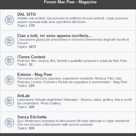
Forum Mac Peer - Magazine
DAL SITO
Visibile solo ai Mod. Qui arrivano le notifiche di nuovi articoli. I topic possono
essere spostati nelle aree specifiche del forum.
Topics:
170
Ciao a tutti, mi sono appena iscritto/a...
L'occasione giusta per presentarsi e ricevere il benvenuto degli altri iscritti al
Forum!
Topics:
1677
iTunes Contest
Podcast, film, musica, libri, fumetti e audiolibri proposti e votati da Mac Peer
Topics:
12
Estesie - Mag Peer
Percezioni, percorsi, passioni, esperienze estetiche. Musica, Film, Libri,
Podcast, Lezioni, Fumetti e Riviste da segnalare e commentare - Mag Peer
Topics:
124
ArtLab
Laboratorio Virtuale degli Artisti Telematici - Musica, video, grafica, foto e scritti
da condividere. Photo Gallery.
Topics:
220
Senza Etichetta
Qui i Moderatori spostano le discussioni off-topic bloccate e i topic meritevoli
che non trovano collocazione nelle sezioni esistenti.
Topics:
515