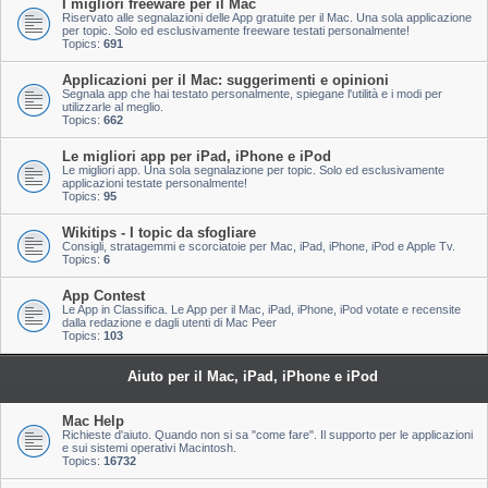
I migliori freeware per il Mac
Riservato alle segnalazioni delle App gratuite per il Mac. Una sola applicazione
per topic. Solo ed esclusivamente freeware testati personalmente!
Topics:
691
Applicazioni per il Mac: suggerimenti e opinioni
Segnala app che hai testato personalmente, spiegane l'utilità e i modi per
utilizzarle al meglio.
Topics:
662
Le migliori app per iPad, iPhone e iPod
Le migliori app. Una sola segnalazione per topic. Solo ed esclusivamente
applicazioni testate personalmente!
Topics:
95
Wikitips - I topic da sfogliare
Consigli, stratagemmi e scorciatoie per Mac, iPad, iPhone, iPod e Apple Tv.
Topics:
6
App Contest
Le App in Classifica. Le App per il Mac, iPad, iPhone, iPod votate e recensite
dalla redazione e dagli utenti di Mac Peer
Topics:
103
Aiuto per il Mac, iPad, iPhone e iPod
Mac Help
Richieste d'aiuto. Quando non si sa "come fare". Il supporto per le applicazioni
e sui sistemi operativi Macintosh.
Topics:
16732