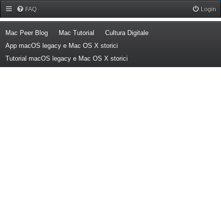
Forum Mac Peer
FAQ
Login
(Opens a new tab)
(Opens a new tab)
(Opens a new tab)
Mac Peer Blog
Mac Tutorial
Cultura Digitale
(Opens a new tab)
App macOS legacy e Mac OS X storici
(Opens a new tab)
Tutorial macOS legacy e Mac OS X storici