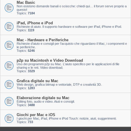
Mac Basic
Non esistono domande banali o sciocche: chiedi qui… il forum serve proprio a
questo!
Topics:
7184
iPad, iPhone e iPod
Richieste di aiuto. Il supporto hardware e software per iPad, iPhone e iPod.
Topics:
1119
Mac - Hardware e Periferiche
Richieste d'aiuto e consigli per l'acquisto che riguardano il Mac, i componenti e
le periferiche.
Topics:
5246
p2p su Macintosh e Video Download
Uso dei programmi p2p su Mac. L'aiuto specifico per le applicazioni di file
sharing e le reti. Video download.
Topics:
3329
Grafica digitale su Mac
Web design, grafica bitmap e vettoriale, DTP e creatività 3D.
Topics:
1283
Elaborazione digitale su Mac
Editing foto, audio e video. Aiuti e consigli.
Topics:
3488
Giochi per Mac e iOS
I giochi per Mac, iPad, iPhone e iPod Touch: notizie, aiuti, suggerimenti.
Topics:
733