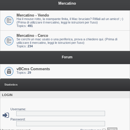
Mercatino
Mercatino - Vendo
Hai il mouse rotto, la stampante finita, il Mac bruciato? Rifilali ad un amico! ;-)
(Prima di utilizzare il mercatino, leggi le istruzioni per l'uso)
Topics:
491
Mercatino - Cerco
Se cerchi un mac usato o una periferica, prova a chiedere qui. (Prima di
utilizzare il mercatino, leggi le istruzioni per l'uso)
Topics:
234
Forum
vBCms Comments
Topics:
29
Statistics
LOGIN
Username:
Password: