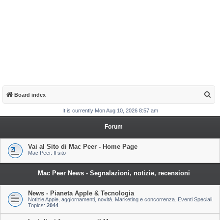
S
Board index
e
It is currently Mon Aug 10, 2026 8:57 am
a
Forum
r
c
Vai al Sito di Mac Peer - Home Page
Mac Peer. Il sito
h
Mac Peer News - Segnalazioni, notizie, recensioni
News - Pianeta Apple & Tecnologia
Notizie Apple, aggiornamenti, novità. Marketing e concorrenza. Eventi Speciali.
Topics:
2044