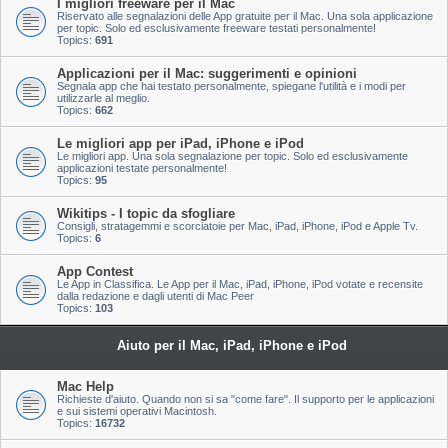
I migliori freeware per il Mac
Riservato alle segnalazioni delle App gratuite per il Mac. Una sola applicazione
per topic. Solo ed esclusivamente freeware testati personalmente!
Topics:
691
Applicazioni per il Mac: suggerimenti e opinioni
Segnala app che hai testato personalmente, spiegane l'utilità e i modi per
utilizzarle al meglio.
Topics:
662
Le migliori app per iPad, iPhone e iPod
Le migliori app. Una sola segnalazione per topic. Solo ed esclusivamente
applicazioni testate personalmente!
Topics:
95
Wikitips - I topic da sfogliare
Consigli, stratagemmi e scorciatoie per Mac, iPad, iPhone, iPod e Apple Tv.
Topics:
6
App Contest
Le App in Classifica. Le App per il Mac, iPad, iPhone, iPod votate e recensite
dalla redazione e dagli utenti di Mac Peer
Topics:
103
Aiuto per il Mac, iPad, iPhone e iPod
Mac Help
Richieste d'aiuto. Quando non si sa "come fare". Il supporto per le applicazioni
e sui sistemi operativi Macintosh.
Topics:
16732