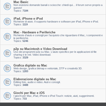
Mac Basic
Non esistono domande banali o sciocche: chiedi qui… il forum serve proprio a
questo!
Topics:
7184
iPad, iPhone e iPod
Richieste di aiuto. Il supporto hardware e software per iPad, iPhone e iPod.
Topics:
1119
Mac - Hardware e Periferiche
Richieste d'aiuto e consigli per l'acquisto che riguardano il Mac, i componenti e
le periferiche.
Topics:
5246
p2p su Macintosh e Video Download
Uso dei programmi p2p su Mac. L'aiuto specifico per le applicazioni di file
sharing e le reti. Video download.
Topics:
3329
Grafica digitale su Mac
Web design, grafica bitmap e vettoriale, DTP e creatività 3D.
Topics:
1283
Elaborazione digitale su Mac
Editing foto, audio e video. Aiuti e consigli.
Topics:
3488
Giochi per Mac e iOS
I giochi per Mac, iPad, iPhone e iPod Touch: notizie, aiuti, suggerimenti.
Topics:
733