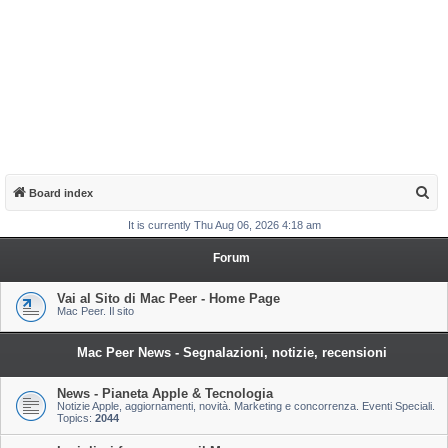
S
Board index
e
It is currently Thu Aug 06, 2026 4:18 am
a
Forum
r
c
Vai al Sito di Mac Peer - Home Page
Mac Peer. Il sito
h
Mac Peer News - Segnalazioni, notizie, recensioni
News - Pianeta Apple & Tecnologia
Notizie Apple, aggiornamenti, novità. Marketing e concorrenza. Eventi Speciali.
Topics:
2044