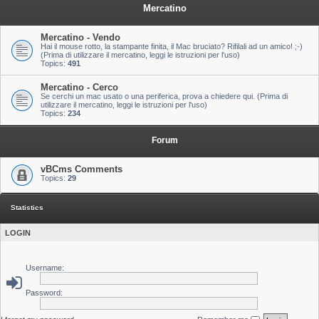
Mercatino
Mercatino - Vendo
Hai il mouse rotto, la stampante finita, il Mac bruciato? Rifilali ad un amico! ;-)
(Prima di utilizzare il mercatino, leggi le istruzioni per l'uso)
Topics:
491
Mercatino - Cerco
Se cerchi un mac usato o una periferica, prova a chiedere qui. (Prima di
utilizzare il mercatino, leggi le istruzioni per l'uso)
Topics:
234
Forum
vBCms Comments
Topics:
29
Statistics
LOGIN
Username:
Password: