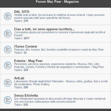
Forum Mac Peer - Magazine
DAL SITO
Visibile solo ai Mod. Qui arrivano le notifiche di nuovi articoli. I topic possono
essere spostati nelle aree specifiche del forum.
Topics:
170
Ciao a tutti, mi sono appena iscritto/a...
L'occasione giusta per presentarsi e ricevere il benvenuto degli altri iscritti al
Forum!
Topics:
1677
iTunes Contest
Podcast, film, musica, libri, fumetti e audiolibri proposti e votati da Mac Peer
Topics:
12
Estesie - Mag Peer
Percezioni, percorsi, passioni, esperienze estetiche. Musica, Film, Libri,
Podcast, Lezioni, Fumetti e Riviste da segnalare e commentare - Mag Peer
Topics:
124
ArtLab
Laboratorio Virtuale degli Artisti Telematici - Musica, video, grafica, foto e scritti
da condividere. Photo Gallery.
Topics:
220
Senza Etichetta
Qui i Moderatori spostano le discussioni off-topic bloccate e i topic meritevoli
che non trovano collocazione nelle sezioni esistenti.
Topics:
515