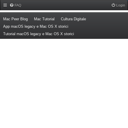
Forum Mac Peer
FAQ
Login
(Opens a new tab)
(Opens a new tab)
(Opens a new tab)
Mac Peer Blog
Mac Tutorial
Cultura Digitale
(Opens a new tab)
App macOS legacy e Mac OS X storici
(Opens a new tab)
Tutorial macOS legacy e Mac OS X storici