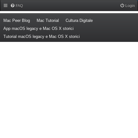
Forum Mac Peer
FAQ
Login
(Opens a new tab)
(Opens a new tab)
(Opens a new tab)
Mac Peer Blog
Mac Tutorial
Cultura Digitale
(Opens a new tab)
App macOS legacy e Mac OS X storici
(Opens a new tab)
Tutorial macOS legacy e Mac OS X storici