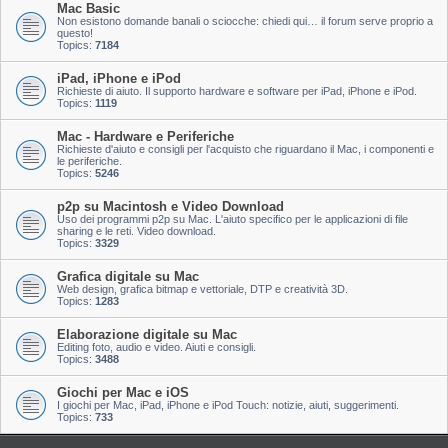
Mac Basic
Non esistono domande banali o sciocche: chiedi qui… il forum serve proprio a
questo!
Topics:
7184
iPad, iPhone e iPod
Richieste di aiuto. Il supporto hardware e software per iPad, iPhone e iPod.
Topics:
1119
Mac - Hardware e Periferiche
Richieste d'aiuto e consigli per l'acquisto che riguardano il Mac, i componenti e
le periferiche.
Topics:
5246
p2p su Macintosh e Video Download
Uso dei programmi p2p su Mac. L'aiuto specifico per le applicazioni di file
sharing e le reti. Video download.
Topics:
3329
Grafica digitale su Mac
Web design, grafica bitmap e vettoriale, DTP e creatività 3D.
Topics:
1283
Elaborazione digitale su Mac
Editing foto, audio e video. Aiuti e consigli.
Topics:
3488
Giochi per Mac e iOS
I giochi per Mac, iPad, iPhone e iPod Touch: notizie, aiuti, suggerimenti.
Topics:
733