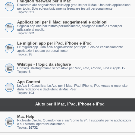
I migliori freeware per il Mac
Riservato alle segnalazioni delle App gratuite per il Mac. Una sola applicazione
per topic. Solo ed esclusivamente freeware testati personalmente!
Topics:
691
Applicazioni per il Mac: suggerimenti e opinioni
Segnala app che hai testato personalmente, spiegane l'utilità e i modi per
utilizzarle al meglio.
Topics:
662
Le migliori app per iPad, iPhone e iPod
Le migliori app. Una sola segnalazione per topic. Solo ed esclusivamente
applicazioni testate personalmente!
Topics:
95
Wikitips - I topic da sfogliare
Consigli, stratagemmi e scorciatoie per Mac, iPad, iPhone, iPod e Apple Tv.
Topics:
6
App Contest
Le App in Classifica. Le App per il Mac, iPad, iPhone, iPod votate e recensite
dalla redazione e dagli utenti di Mac Peer
Topics:
103
Aiuto per il Mac, iPad, iPhone e iPod
Mac Help
Richieste d'aiuto. Quando non si sa "come fare". Il supporto per le applicazioni
e sui sistemi operativi Macintosh.
Topics:
16732