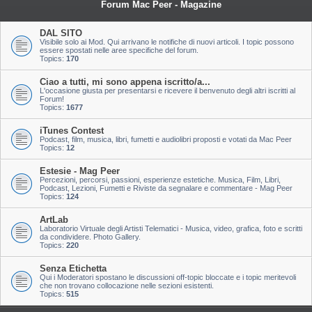
Forum Mac Peer - Magazine
DAL SITO
Visibile solo ai Mod. Qui arrivano le notifiche di nuovi articoli. I topic possono
essere spostati nelle aree specifiche del forum.
Topics:
170
Ciao a tutti, mi sono appena iscritto/a...
L'occasione giusta per presentarsi e ricevere il benvenuto degli altri iscritti al
Forum!
Topics:
1677
iTunes Contest
Podcast, film, musica, libri, fumetti e audiolibri proposti e votati da Mac Peer
Topics:
12
Estesie - Mag Peer
Percezioni, percorsi, passioni, esperienze estetiche. Musica, Film, Libri,
Podcast, Lezioni, Fumetti e Riviste da segnalare e commentare - Mag Peer
Topics:
124
ArtLab
Laboratorio Virtuale degli Artisti Telematici - Musica, video, grafica, foto e scritti
da condividere. Photo Gallery.
Topics:
220
Senza Etichetta
Qui i Moderatori spostano le discussioni off-topic bloccate e i topic meritevoli
che non trovano collocazione nelle sezioni esistenti.
Topics:
515