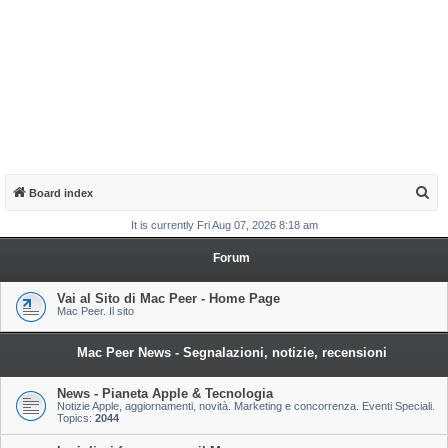
S
Board index
e
It is currently Fri Aug 07, 2026 8:18 am
a
Forum
r
c
Vai al Sito di Mac Peer - Home Page
Mac Peer. Il sito
h
Mac Peer News - Segnalazioni, notizie, recensioni
News - Pianeta Apple & Tecnologia
Notizie Apple, aggiornamenti, novità. Marketing e concorrenza. Eventi Speciali.
Topics:
2044