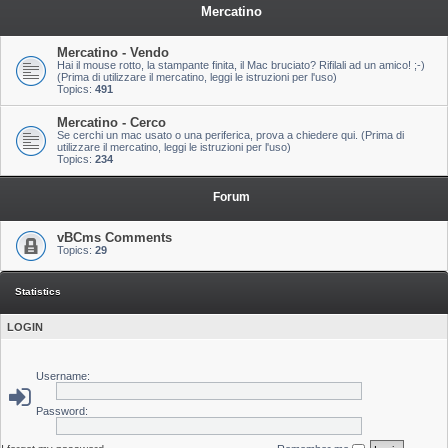
Mercatino
Mercatino - Vendo
Hai il mouse rotto, la stampante finita, il Mac bruciato? Rifilali ad un amico! ;-)
(Prima di utilizzare il mercatino, leggi le istruzioni per l'uso)
Topics:
491
Mercatino - Cerco
Se cerchi un mac usato o una periferica, prova a chiedere qui. (Prima di
utilizzare il mercatino, leggi le istruzioni per l'uso)
Topics:
234
Forum
vBCms Comments
Topics:
29
Statistics
LOGIN
Username:
Password: