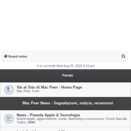
S
Board index
e
It is currently Wed Aug 05, 2026 9:24 pm
a
Forum
r
c
Vai al Sito di Mac Peer - Home Page
Mac Peer. Il sito
h
Mac Peer News - Segnalazioni, notizie, recensioni
News - Pianeta Apple & Tecnologia
Notizie Apple, aggiornamenti, novità. Marketing e concorrenza. Eventi Speciali.
Topics:
2044