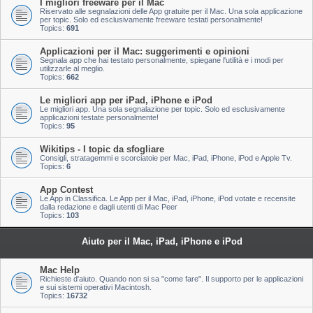
I migliori freeware per il Mac
Riservato alle segnalazioni delle App gratuite per il Mac. Una sola applicazione
per topic. Solo ed esclusivamente freeware testati personalmente!
Topics:
691
Applicazioni per il Mac: suggerimenti e opinioni
Segnala app che hai testato personalmente, spiegane l'utilità e i modi per
utilizzarle al meglio.
Topics:
662
Le migliori app per iPad, iPhone e iPod
Le migliori app. Una sola segnalazione per topic. Solo ed esclusivamente
applicazioni testate personalmente!
Topics:
95
Wikitips - I topic da sfogliare
Consigli, stratagemmi e scorciatoie per Mac, iPad, iPhone, iPod e Apple Tv.
Topics:
6
App Contest
Le App in Classifica. Le App per il Mac, iPad, iPhone, iPod votate e recensite
dalla redazione e dagli utenti di Mac Peer
Topics:
103
Aiuto per il Mac, iPad, iPhone e iPod
Mac Help
Richieste d'aiuto. Quando non si sa "come fare". Il supporto per le applicazioni
e sui sistemi operativi Macintosh.
Topics:
16732