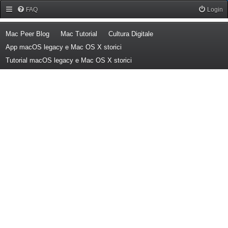
Forum Mac Peer
FAQ
Login
(Opens a new tab)
(Opens a new tab)
(Opens a new tab)
Mac Peer Blog
Mac Tutorial
Cultura Digitale
(Opens a new tab)
App macOS legacy e Mac OS X storici
(Opens a new tab)
Tutorial macOS legacy e Mac OS X storici