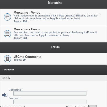
Mercatino
Mercatino - Vendo
Hai il mouse rotto, la stampante finita, il Mac bruciato? Rifilali ad un amico! ;-)
(Prima di utilizzare il mercatino, leggi le istruzioni per l'uso)
Topics:
491
Mercatino - Cerco
Se cerchi un mac usato o una periferica, prova a chiedere qui. (Prima di
utilizzare il mercatino, leggi le istruzioni per l'uso)
Topics:
234
Forum
vBCms Comments
Topics:
29
Statistics
LOGIN
Username:
Password: