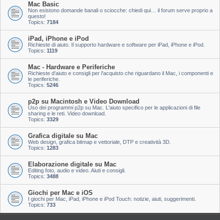
Mac Basic
Non esistono domande banali o sciocche: chiedi qui… il forum serve proprio a
questo!
Topics:
7184
iPad, iPhone e iPod
Richieste di aiuto. Il supporto hardware e software per iPad, iPhone e iPod.
Topics:
1119
Mac - Hardware e Periferiche
Richieste d'aiuto e consigli per l'acquisto che riguardano il Mac, i componenti e
le periferiche.
Topics:
5246
p2p su Macintosh e Video Download
Uso dei programmi p2p su Mac. L'aiuto specifico per le applicazioni di file
sharing e le reti. Video download.
Topics:
3329
Grafica digitale su Mac
Web design, grafica bitmap e vettoriale, DTP e creatività 3D.
Topics:
1283
Elaborazione digitale su Mac
Editing foto, audio e video. Aiuti e consigli.
Topics:
3488
Giochi per Mac e iOS
I giochi per Mac, iPad, iPhone e iPod Touch: notizie, aiuti, suggerimenti.
Topics:
733