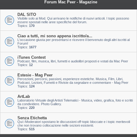
Forum Mac Peer - Magazine
DAL SITO
Visibile solo ai Mod. Qui arrivano le notifiche di nuovi articoli. I topic possono
essere spostati nelle aree specifiche del forum.
Topics:
170
Ciao a tutti, mi sono appena iscritto/a...
L'occasione giusta per presentarsi e ricevere il benvenuto degli altri iscritti al
Forum!
Topics:
1677
iTunes Contest
Podcast, film, musica, libri, fumetti e audiolibri proposti e votati da Mac Peer
Topics:
12
Estesie - Mag Peer
Percezioni, percorsi, passioni, esperienze estetiche. Musica, Film, Libri,
Podcast, Lezioni, Fumetti e Riviste da segnalare e commentare - Mag Peer
Topics:
124
ArtLab
Laboratorio Virtuale degli Artisti Telematici - Musica, video, grafica, foto e scritti
da condividere. Photo Gallery.
Topics:
220
Senza Etichetta
Qui i Moderatori spostano le discussioni off-topic bloccate e i topic meritevoli
che non trovano collocazione nelle sezioni esistenti.
Topics:
515