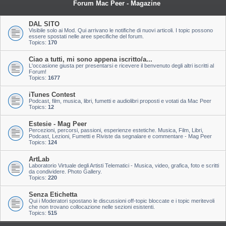
Forum Mac Peer - Magazine
DAL SITO
Visibile solo ai Mod. Qui arrivano le notifiche di nuovi articoli. I topic possono
essere spostati nelle aree specifiche del forum.
Topics:
170
Ciao a tutti, mi sono appena iscritto/a...
L'occasione giusta per presentarsi e ricevere il benvenuto degli altri iscritti al
Forum!
Topics:
1677
iTunes Contest
Podcast, film, musica, libri, fumetti e audiolibri proposti e votati da Mac Peer
Topics:
12
Estesie - Mag Peer
Percezioni, percorsi, passioni, esperienze estetiche. Musica, Film, Libri,
Podcast, Lezioni, Fumetti e Riviste da segnalare e commentare - Mag Peer
Topics:
124
ArtLab
Laboratorio Virtuale degli Artisti Telematici - Musica, video, grafica, foto e scritti
da condividere. Photo Gallery.
Topics:
220
Senza Etichetta
Qui i Moderatori spostano le discussioni off-topic bloccate e i topic meritevoli
che non trovano collocazione nelle sezioni esistenti.
Topics:
515