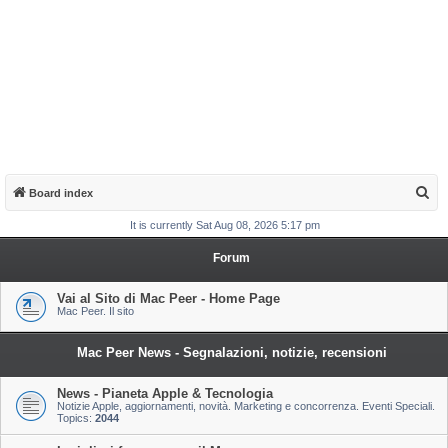
S
Board index
e
It is currently Sat Aug 08, 2026 5:17 pm
a
Forum
r
c
Vai al Sito di Mac Peer - Home Page
Mac Peer. Il sito
h
Mac Peer News - Segnalazioni, notizie, recensioni
News - Pianeta Apple & Tecnologia
Notizie Apple, aggiornamenti, novità. Marketing e concorrenza. Eventi Speciali.
Topics:
2044