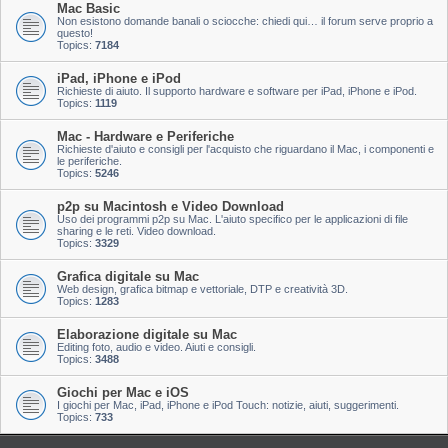
Mac Basic
Non esistono domande banali o sciocche: chiedi qui… il forum serve proprio a
questo!
Topics:
7184
iPad, iPhone e iPod
Richieste di aiuto. Il supporto hardware e software per iPad, iPhone e iPod.
Topics:
1119
Mac - Hardware e Periferiche
Richieste d'aiuto e consigli per l'acquisto che riguardano il Mac, i componenti e
le periferiche.
Topics:
5246
p2p su Macintosh e Video Download
Uso dei programmi p2p su Mac. L'aiuto specifico per le applicazioni di file
sharing e le reti. Video download.
Topics:
3329
Grafica digitale su Mac
Web design, grafica bitmap e vettoriale, DTP e creatività 3D.
Topics:
1283
Elaborazione digitale su Mac
Editing foto, audio e video. Aiuti e consigli.
Topics:
3488
Giochi per Mac e iOS
I giochi per Mac, iPad, iPhone e iPod Touch: notizie, aiuti, suggerimenti.
Topics:
733