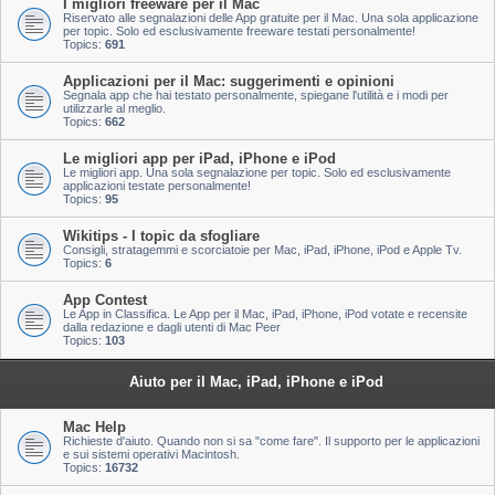
I migliori freeware per il Mac
Riservato alle segnalazioni delle App gratuite per il Mac. Una sola applicazione
per topic. Solo ed esclusivamente freeware testati personalmente!
Topics:
691
Applicazioni per il Mac: suggerimenti e opinioni
Segnala app che hai testato personalmente, spiegane l'utilità e i modi per
utilizzarle al meglio.
Topics:
662
Le migliori app per iPad, iPhone e iPod
Le migliori app. Una sola segnalazione per topic. Solo ed esclusivamente
applicazioni testate personalmente!
Topics:
95
Wikitips - I topic da sfogliare
Consigli, stratagemmi e scorciatoie per Mac, iPad, iPhone, iPod e Apple Tv.
Topics:
6
App Contest
Le App in Classifica. Le App per il Mac, iPad, iPhone, iPod votate e recensite
dalla redazione e dagli utenti di Mac Peer
Topics:
103
Aiuto per il Mac, iPad, iPhone e iPod
Mac Help
Richieste d'aiuto. Quando non si sa "come fare". Il supporto per le applicazioni
e sui sistemi operativi Macintosh.
Topics:
16732