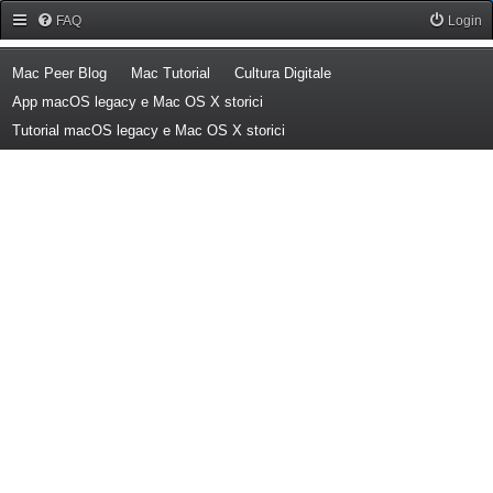
Forum Mac Peer
FAQ
Login
(Opens a new tab)
(Opens a new tab)
(Opens a new tab)
Mac Peer Blog
Mac Tutorial
Cultura Digitale
(Opens a new tab)
App macOS legacy e Mac OS X storici
(Opens a new tab)
Tutorial macOS legacy e Mac OS X storici