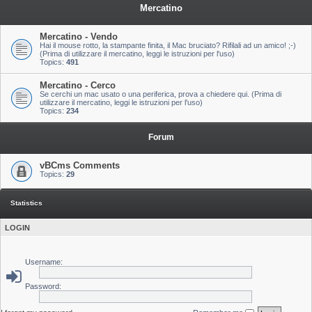
Mercatino
Mercatino - Vendo
Hai il mouse rotto, la stampante finita, il Mac bruciato? Rifilali ad un amico! ;-)
(Prima di utilizzare il mercatino, leggi le istruzioni per l'uso)
Topics:
491
Mercatino - Cerco
Se cerchi un mac usato o una periferica, prova a chiedere qui. (Prima di
utilizzare il mercatino, leggi le istruzioni per l'uso)
Topics:
234
Forum
vBCms Comments
Topics:
29
Statistics
LOGIN
Username:
Password: