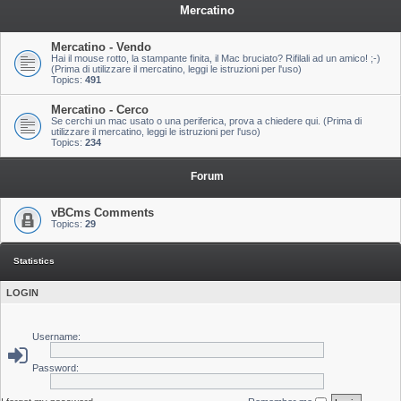
Mercatino
Mercatino - Vendo
Hai il mouse rotto, la stampante finita, il Mac bruciato? Rifilali ad un amico! ;-)
(Prima di utilizzare il mercatino, leggi le istruzioni per l'uso)
Topics:
491
Mercatino - Cerco
Se cerchi un mac usato o una periferica, prova a chiedere qui. (Prima di
utilizzare il mercatino, leggi le istruzioni per l'uso)
Topics:
234
Forum
vBCms Comments
Topics:
29
Statistics
LOGIN
Username:
Password: