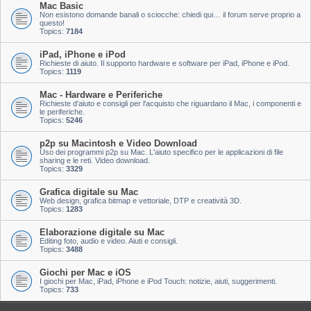
Mac Basic
Non esistono domande banali o sciocche: chiedi qui… il forum serve proprio a
questo!
Topics:
7184
iPad, iPhone e iPod
Richieste di aiuto. Il supporto hardware e software per iPad, iPhone e iPod.
Topics:
1119
Mac - Hardware e Periferiche
Richieste d'aiuto e consigli per l'acquisto che riguardano il Mac, i componenti e
le periferiche.
Topics:
5246
p2p su Macintosh e Video Download
Uso dei programmi p2p su Mac. L'aiuto specifico per le applicazioni di file
sharing e le reti. Video download.
Topics:
3329
Grafica digitale su Mac
Web design, grafica bitmap e vettoriale, DTP e creatività 3D.
Topics:
1283
Elaborazione digitale su Mac
Editing foto, audio e video. Aiuti e consigli.
Topics:
3488
Giochi per Mac e iOS
I giochi per Mac, iPad, iPhone e iPod Touch: notizie, aiuti, suggerimenti.
Topics:
733