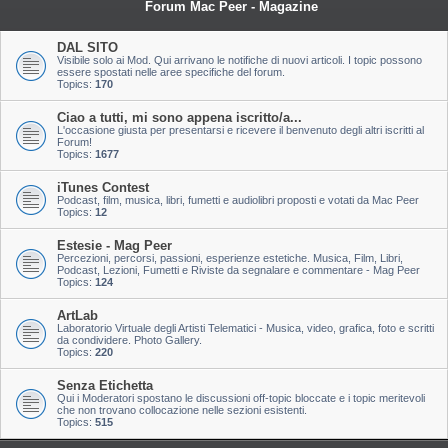
Forum Mac Peer - Magazine
DAL SITO
Visibile solo ai Mod. Qui arrivano le notifiche di nuovi articoli. I topic possono
essere spostati nelle aree specifiche del forum.
Topics:
170
Ciao a tutti, mi sono appena iscritto/a...
L'occasione giusta per presentarsi e ricevere il benvenuto degli altri iscritti al
Forum!
Topics:
1677
iTunes Contest
Podcast, film, musica, libri, fumetti e audiolibri proposti e votati da Mac Peer
Topics:
12
Estesie - Mag Peer
Percezioni, percorsi, passioni, esperienze estetiche. Musica, Film, Libri,
Podcast, Lezioni, Fumetti e Riviste da segnalare e commentare - Mag Peer
Topics:
124
ArtLab
Laboratorio Virtuale degli Artisti Telematici - Musica, video, grafica, foto e scritti
da condividere. Photo Gallery.
Topics:
220
Senza Etichetta
Qui i Moderatori spostano le discussioni off-topic bloccate e i topic meritevoli
che non trovano collocazione nelle sezioni esistenti.
Topics:
515