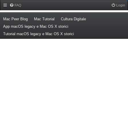
Forum Mac Peer
FAQ
Login
(Opens a new tab)
(Opens a new tab)
(Opens a new tab)
Mac Peer Blog
Mac Tutorial
Cultura Digitale
(Opens a new tab)
App macOS legacy e Mac OS X storici
(Opens a new tab)
Tutorial macOS legacy e Mac OS X storici