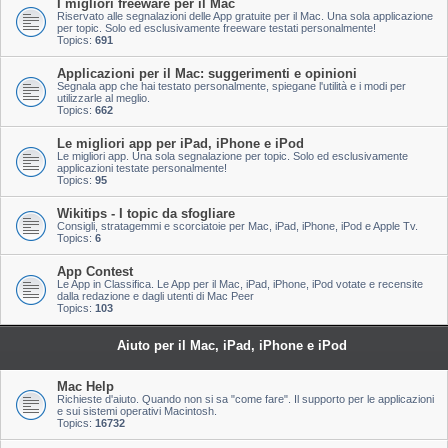
I migliori freeware per il Mac
Riservato alle segnalazioni delle App gratuite per il Mac. Una sola applicazione
per topic. Solo ed esclusivamente freeware testati personalmente!
Topics:
691
Applicazioni per il Mac: suggerimenti e opinioni
Segnala app che hai testato personalmente, spiegane l'utilità e i modi per
utilizzarle al meglio.
Topics:
662
Le migliori app per iPad, iPhone e iPod
Le migliori app. Una sola segnalazione per topic. Solo ed esclusivamente
applicazioni testate personalmente!
Topics:
95
Wikitips - I topic da sfogliare
Consigli, stratagemmi e scorciatoie per Mac, iPad, iPhone, iPod e Apple Tv.
Topics:
6
App Contest
Le App in Classifica. Le App per il Mac, iPad, iPhone, iPod votate e recensite
dalla redazione e dagli utenti di Mac Peer
Topics:
103
Aiuto per il Mac, iPad, iPhone e iPod
Mac Help
Richieste d'aiuto. Quando non si sa "come fare". Il supporto per le applicazioni
e sui sistemi operativi Macintosh.
Topics:
16732