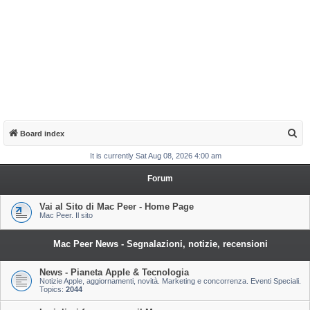
S
Board index
e
It is currently Sat Aug 08, 2026 4:00 am
a
Forum
r
c
Vai al Sito di Mac Peer - Home Page
Mac Peer. Il sito
h
Mac Peer News - Segnalazioni, notizie, recensioni
News - Pianeta Apple & Tecnologia
Notizie Apple, aggiornamenti, novità. Marketing e concorrenza. Eventi Speciali.
Topics:
2044