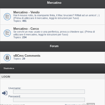
Mercatino
Mercatino - Vendo
Hai il mouse rotto, la stampante finita, il Mac bruciato? Rifilali ad un amico! ;-)
(Prima di utilizzare il mercatino, leggi le istruzioni per l'uso)
Topics:
491
Mercatino - Cerco
Se cerchi un mac usato o una periferica, prova a chiedere qui. (Prima di
utilizzare il mercatino, leggi le istruzioni per l'uso)
Topics:
234
Forum
vBCms Comments
Topics:
29
Statistics
LOGIN
Username:
Password: