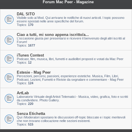
Forum Mac Peer - Magazine
DAL SITO
Visibile solo ai Mod. Qui arrivano le notifiche di nuovi articoli. I topic possono
essere spostati nelle aree specifiche del forum.
Topics:
170
Ciao a tutti, mi sono appena iscritto/a...
L'occasione giusta per presentarsi e ricevere il benvenuto degli altri iscritti al
Forum!
Topics:
1677
iTunes Contest
Podcast, film, musica, libri, fumetti e audiolibri proposti e votati da Mac Peer
Topics:
12
Estesie - Mag Peer
Percezioni, percorsi, passioni, esperienze estetiche. Musica, Film, Libri,
Podcast, Lezioni, Fumetti e Riviste da segnalare e commentare - Mag Peer
Topics:
124
ArtLab
Laboratorio Virtuale degli Artisti Telematici - Musica, video, grafica, foto e scritti
da condividere. Photo Gallery.
Topics:
220
Senza Etichetta
Qui i Moderatori spostano le discussioni off-topic bloccate e i topic meritevoli
che non trovano collocazione nelle sezioni esistenti.
Topics:
515