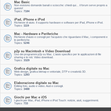
Mac Basic
Non esistono domande banali o sciocche: chiedi qui… il forum serve proprio a
questo!
Topics:
7184
iPad, iPhone e iPod
Richieste di aiuto. Il supporto hardware e software per iPad, iPhone e iPod.
Topics:
1119
Mac - Hardware e Periferiche
Richieste d'aiuto e consigli per l'acquisto che riguardano il Mac, i componenti e
le periferiche.
Topics:
5246
p2p su Macintosh e Video Download
Uso dei programmi p2p su Mac. L'aiuto specifico per le applicazioni di file
sharing e le reti. Video download.
Topics:
3329
Grafica digitale su Mac
Web design, grafica bitmap e vettoriale, DTP e creatività 3D.
Topics:
1283
Elaborazione digitale su Mac
Editing foto, audio e video. Aiuti e consigli.
Topics:
3488
Giochi per Mac e iOS
I giochi per Mac, iPad, iPhone e iPod Touch: notizie, aiuti, suggerimenti.
Topics:
733