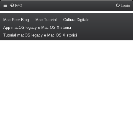
Forum Mac Peer
FAQ
Login
(Opens a new tab)
(Opens a new tab)
(Opens a new tab)
Mac Peer Blog
Mac Tutorial
Cultura Digitale
(Opens a new tab)
App macOS legacy e Mac OS X storici
(Opens a new tab)
Tutorial macOS legacy e Mac OS X storici