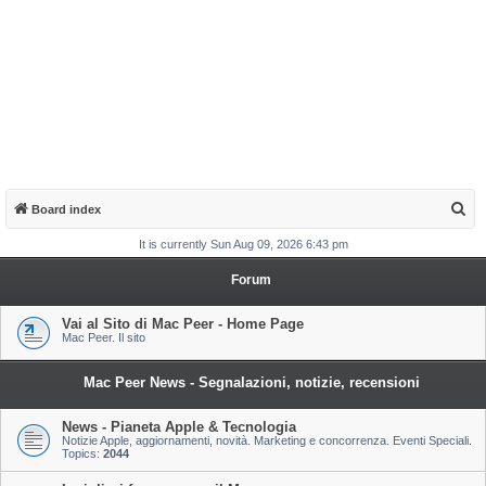
S
Board index
e
It is currently Sun Aug 09, 2026 6:43 pm
a
Forum
r
c
Vai al Sito di Mac Peer - Home Page
Mac Peer. Il sito
h
Mac Peer News - Segnalazioni, notizie, recensioni
News - Pianeta Apple & Tecnologia
Notizie Apple, aggiornamenti, novità. Marketing e concorrenza. Eventi Speciali.
Topics:
2044