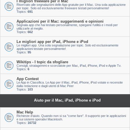
I migliori freeware per il Mac
Riservato alle segnalazioni delle App gratuite per il Mac. Una sola applicazione
per topic. Solo ed esclusivamente freeware testati personalmente!
Topics:
691
Applicazioni per il Mac: suggerimenti e opinioni
Segnala app che hai testato personalmente, spiegane l'utilità e i modi per
utilizzarle al meglio.
Topics:
662
Le migliori app per iPad, iPhone e iPod
Le migliori app. Una sola segnalazione per topic. Solo ed esclusivamente
applicazioni testate personalmente!
Topics:
95
Wikitips - I topic da sfogliare
Consigli, stratagemmi e scorciatoie per Mac, iPad, iPhone, iPod e Apple Tv.
Topics:
6
App Contest
Le App in Classifica. Le App per il Mac, iPad, iPhone, iPod votate e recensite
dalla redazione e dagli utenti di Mac Peer
Topics:
103
Aiuto per il Mac, iPad, iPhone e iPod
Mac Help
Richieste d'aiuto. Quando non si sa "come fare". Il supporto per le applicazioni
e sui sistemi operativi Macintosh.
Topics:
16732