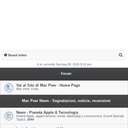
S
Board index
e
It is currently Sat Aug 08, 2026 8:16 pm
a
Forum
r
c
Vai al Sito di Mac Peer - Home Page
Mac Peer. Il sito
h
Mac Peer News - Segnalazioni, notizie, recensioni
News - Pianeta Apple & Tecnologia
Notizie Apple, aggiornamenti, novità. Marketing e concorrenza. Eventi Speciali.
Topics:
2044