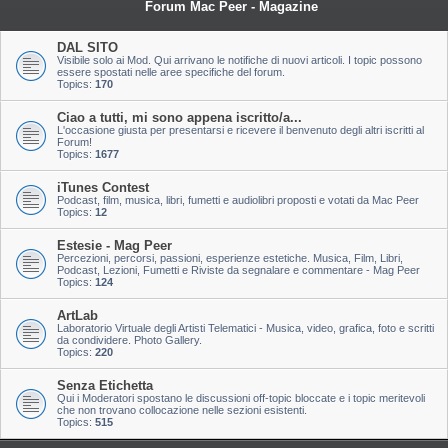
Forum Mac Peer - Magazine
DAL SITO
Visibile solo ai Mod. Qui arrivano le notifiche di nuovi articoli. I topic possono
essere spostati nelle aree specifiche del forum.
Topics:
170
Ciao a tutti, mi sono appena iscritto/a...
L'occasione giusta per presentarsi e ricevere il benvenuto degli altri iscritti al
Forum!
Topics:
1677
iTunes Contest
Podcast, film, musica, libri, fumetti e audiolibri proposti e votati da Mac Peer
Topics:
12
Estesie - Mag Peer
Percezioni, percorsi, passioni, esperienze estetiche. Musica, Film, Libri,
Podcast, Lezioni, Fumetti e Riviste da segnalare e commentare - Mag Peer
Topics:
124
ArtLab
Laboratorio Virtuale degli Artisti Telematici - Musica, video, grafica, foto e scritti
da condividere. Photo Gallery.
Topics:
220
Senza Etichetta
Qui i Moderatori spostano le discussioni off-topic bloccate e i topic meritevoli
che non trovano collocazione nelle sezioni esistenti.
Topics:
515