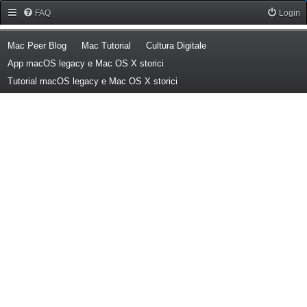
Forum Mac Peer
FAQ
Login
(Opens a new tab)
(Opens a new tab)
(Opens a new tab)
Mac Peer Blog
Mac Tutorial
Cultura Digitale
(Opens a new tab)
App macOS legacy e Mac OS X storici
(Opens a new tab)
Tutorial macOS legacy e Mac OS X storici