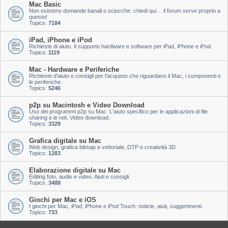
Mac Basic
Non esistono domande banali o sciocche: chiedi qui… il forum serve proprio a
questo!
Topics:
7184
iPad, iPhone e iPod
Richieste di aiuto. Il supporto hardware e software per iPad, iPhone e iPod.
Topics:
1119
Mac - Hardware e Periferiche
Richieste d'aiuto e consigli per l'acquisto che riguardano il Mac, i componenti e
le periferiche.
Topics:
5246
p2p su Macintosh e Video Download
Uso dei programmi p2p su Mac. L'aiuto specifico per le applicazioni di file
sharing e le reti. Video download.
Topics:
3329
Grafica digitale su Mac
Web design, grafica bitmap e vettoriale, DTP e creatività 3D.
Topics:
1283
Elaborazione digitale su Mac
Editing foto, audio e video. Aiuti e consigli.
Topics:
3488
Giochi per Mac e iOS
I giochi per Mac, iPad, iPhone e iPod Touch: notizie, aiuti, suggerimenti.
Topics:
733