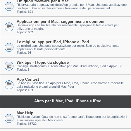
I migliori freeware per il Mac
Riservato alle segnalazioni delle App gratuite per il Mac. Una sola applicazione
per topic. Solo ed esclusivamente freeware testati personalmente!
Topics:
691
Applicazioni per il Mac: suggerimenti e opinioni
Segnala app che hai testato personalmente, spiegane l'utilità e i modi per
utilizzarle al meglio.
Topics:
662
Le migliori app per iPad, iPhone e iPod
Le migliori app. Una sola segnalazione per topic. Solo ed esclusivamente
applicazioni testate personalmente!
Topics:
95
Wikitips - I topic da sfogliare
Consigli, stratagemmi e scorciatoie per Mac, iPad, iPhone, iPod e Apple Tv.
Topics:
6
App Contest
Le App in Classifica. Le App per il Mac, iPad, iPhone, iPod votate e recensite
dalla redazione e dagli utenti di Mac Peer
Topics:
103
Aiuto per il Mac, iPad, iPhone e iPod
Mac Help
Richieste d'aiuto. Quando non si sa "come fare". Il supporto per le applicazioni
e sui sistemi operativi Macintosh.
Topics:
16732