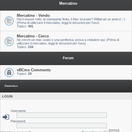
Mercatino
Mercatino - Vendo
Hai il mouse rotto, la stampante finita, il Mac bruciato? Rifilali ad un amico! ;-)
(Prima di utilizzare il mercatino, leggi le istruzioni per l'uso)
Topics:
491
Mercatino - Cerco
Se cerchi un mac usato o una periferica, prova a chiedere qui. (Prima di
utilizzare il mercatino, leggi le istruzioni per l'uso)
Topics:
234
Forum
vBCms Comments
Topics:
29
Statistics
LOGIN
Username:
Password: