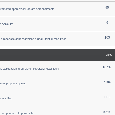
c
p
T
95
sivamente applicazioni testate personalmente!
s
i
o
c
p
T
6
e Apple Tv.
s
i
o
c
p
T
103
 e recensite dalla redazione e dagli utenti di Mac Peer
s
i
o
c
p
Topics
s
i
c
T
16732
le applicazioni e sui sistemi operativi Macintosh.
s
o
p
T
7184
erve proprio a questo!
i
o
c
p
T
1119
one e iPod.
s
i
o
c
p
T
5246
i componenti e le periferiche.