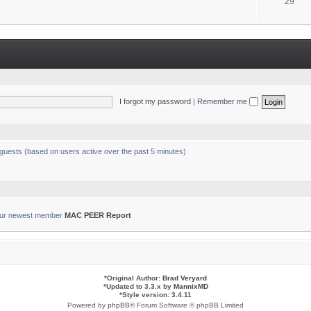
T
29
s
o
p
i
c
s
I forgot my password
|
Remember me
 guests (based on users active over the past 5 minutes)
ur newest member
MAC PEER Report
*
Original Author:
Brad Veryard
*
Updated to 3.3.x by
MannixMD
*
Style version: 3.4.11
Powered by
phpBB
® Forum Software © phpBB Limited