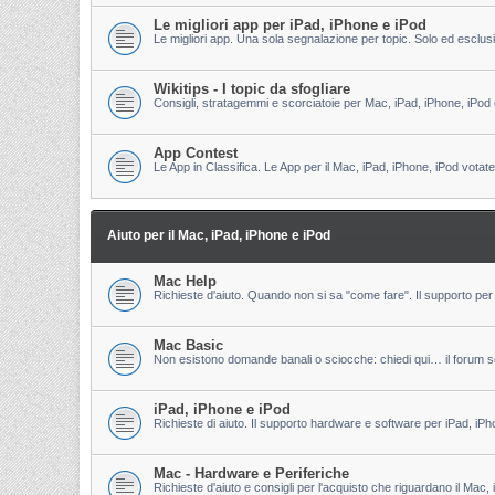
Le migliori app per iPad, iPhone e iPod
Le migliori app. Una sola segnalazione per topic. Solo ed esclu
Wikitips - I topic da sfogliare
Consigli, stratagemmi e scorciatoie per Mac, iPad, iPhone, iPod 
App Contest
Le App in Classifica. Le App per il Mac, iPad, iPhone, iPod votate
Aiuto per il Mac, iPad, iPhone e iPod
Mac Help
Richieste d'aiuto. Quando non si sa "come fare". Il supporto per 
Mac Basic
Non esistono domande banali o sciocche: chiedi qui… il forum s
iPad, iPhone e iPod
Richieste di aiuto. Il supporto hardware e software per iPad, iPh
Mac - Hardware e Periferiche
Richieste d'aiuto e consigli per l'acquisto che riguardano il Mac, 