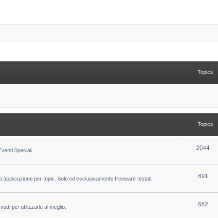
Topics
Topics
T
2044
venti Speciali.
o
p
T
691
la applicazione per topic. Solo ed esclusivamente freeware testati
i
o
c
p
T
662
odi per utilizzarle al meglio.
s
i
o