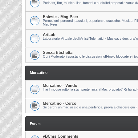
Podcast, film, musica, libri, fumetti e audiolibri proposti e votati
Estesie - Mag Peer
Percezioni, percorsi, passioni, esperienze estetiche. Musica, Fi
Mag Peer
ArtLab
Laboratorio Virtuale degli Artisti Telematici - Musica, video, grafi
Senza Etichetta
Qui i Moderatori spostano le discussioni off-topic bloccate e i to
Mercatino
Mercatino - Vendo
Hai il mouse rotto, la stampante finita, il Mac bruciato? Rifilali ad 
Mercatino - Cerco
Se cerchi un mac usato o una periferica, prova a chiedere qui. (Pri
Forum
vBCms Comments