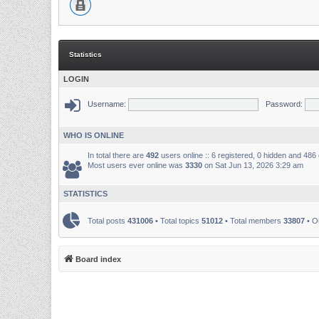
Statistics
LOGIN
Username:
Password:
WHO IS ONLINE
In total there are
492
users online :: 6 registered, 0 hidden and 486
Most users ever online was
3330
on Sat Jun 13, 2026 3:29 am
STATISTICS
Total posts
431006
• Total topics
51012
• Total members
33807
• O
Board index