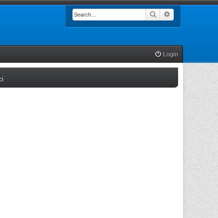
Search
Advanced searc
Login
(Opens a new tab)
ci