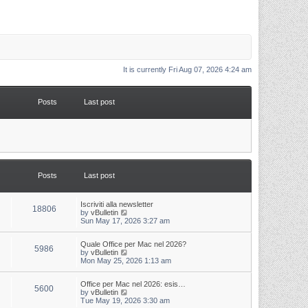
It is currently Fri Aug 07, 2026 4:24 am
Posts
Last post
Posts
Last post
L
Iscriviti alla newsletter
P
18806
a
V
by
vBulletin
s
i
Sun May 17, 2026 3:27 am
o
t
e
p
w
s
L
Quale Office per Mac nel 2026?
o
t
P
5986
a
V
by
vBulletin
s
h
s
i
Mon May 25, 2026 1:13 am
t
t
e
o
t
e
l
p
w
a
s
s
L
Office per Mac nel 2026: esis…
o
t
t
P
5600
a
V
by
vBulletin
s
h
e
s
i
Tue May 19, 2026 3:30 am
t
t
e
s
o
t
e