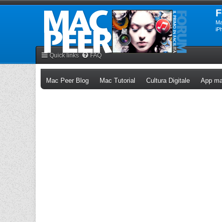
F
Ma
iP
Quick links
FAQ
(Opens a new tab)
(Opens a new tab)
(Opens a n
Mac Peer Blog
Mac Tutorial
Cultura Digitale
App ma