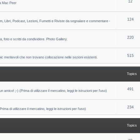
T
12
 da Mac Peer
s
i
o
c
p
T
124
lm, Libri, Podcast, Lezioni, Fumetti e Riviste da segnalare e commentare -
s
i
o
c
p
T
220
ca, foto e scritti da condividere. Photo Gallery.
s
i
o
c
p
T
515
pic meritevoli che non trovano collocazione nelle sezioni esistenti.
s
i
o
c
p
Topics
s
i
c
T
491
un amico! ;-) (Prima di utilizzare il mercatino, leggi le istruzioni per l'uso)
s
o
p
T
234
ma di utilizzare il mercatino, leggi le istruzioni per l'uso)
i
o
c
p
Topics
s
i
c