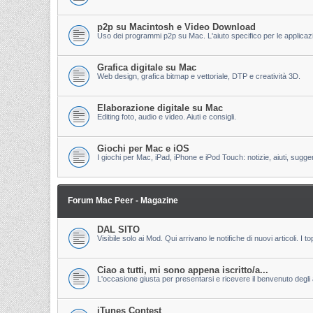
p2p su Macintosh e Video Download
Uso dei programmi p2p su Mac. L'aiuto specifico per le applicazion
Grafica digitale su Mac
Web design, grafica bitmap e vettoriale, DTP e creatività 3D.
Elaborazione digitale su Mac
Editing foto, audio e video. Aiuti e consigli.
Giochi per Mac e iOS
I giochi per Mac, iPad, iPhone e iPod Touch: notizie, aiuti, sugge
Forum Mac Peer - Magazine
DAL SITO
Visibile solo ai Mod. Qui arrivano le notifiche di nuovi articoli. 
Ciao a tutti, mi sono appena iscritto/a...
L'occasione giusta per presentarsi e ricevere il benvenuto degli al
iTunes Contest