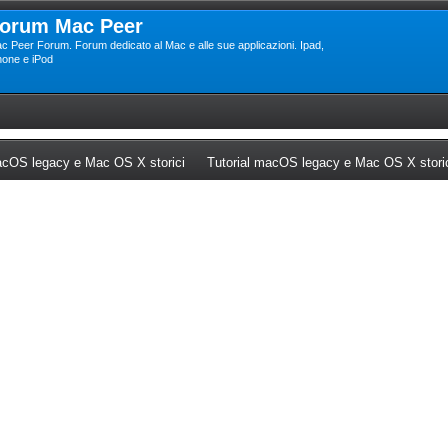
orum Mac Peer
c Peer Forum. Forum dedicato al Mac e alle sue applicazioni. Ipad,
hone e iPod
ew tab)
(Opens a new tab)
cOS legacy e Mac OS X storici
Tutorial macOS legacy e Mac OS X stori