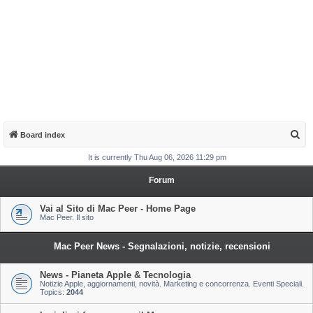
S
Board index
e
It is currently Thu Aug 06, 2026 11:29 pm
a
Forum
r
c
Vai al Sito di Mac Peer - Home Page
Mac Peer. Il sito
h
Mac Peer News - Segnalazioni, notizie, recensioni
News - Pianeta Apple & Tecnologia
Notizie Apple, aggiornamenti, novità. Marketing e concorrenza. Eventi Speciali.
Topics:
2044