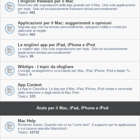
I migliori freeware per il Mac
Riservato alle segnalazioni delle App gratuite per il Mac. Una sola applicazione
per topic. Solo ed esclusivamente freeware testati personalmente!
Topics:
691
Applicazioni per il Mac: suggerimenti e opinioni
Segnala app che hai testato personalmente, spiegane l'utilità e i modi per
utilizzarle al meglio.
Topics:
662
Le migliori app per iPad, iPhone e iPod
Le migliori app. Una sola segnalazione per topic. Solo ed esclusivamente
applicazioni testate personalmente!
Topics:
95
Wikitips - I topic da sfogliare
Consigli, stratagemmi e scorciatoie per Mac, iPad, iPhone, iPod e Apple Tv.
Topics:
6
App Contest
Le App in Classifica. Le App per il Mac, iPad, iPhone, iPod votate e recensite
dalla redazione e dagli utenti di Mac Peer
Topics:
103
Aiuto per il Mac, iPad, iPhone e iPod
Mac Help
Richieste d'aiuto. Quando non si sa "come fare". Il supporto per le applicazioni
e sui sistemi operativi Macintosh.
Topics:
16732