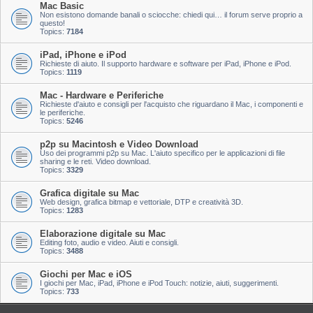
Mac Basic
Non esistono domande banali o sciocche: chiedi qui… il forum serve proprio a
questo!
Topics:
7184
iPad, iPhone e iPod
Richieste di aiuto. Il supporto hardware e software per iPad, iPhone e iPod.
Topics:
1119
Mac - Hardware e Periferiche
Richieste d'aiuto e consigli per l'acquisto che riguardano il Mac, i componenti e
le periferiche.
Topics:
5246
p2p su Macintosh e Video Download
Uso dei programmi p2p su Mac. L'aiuto specifico per le applicazioni di file
sharing e le reti. Video download.
Topics:
3329
Grafica digitale su Mac
Web design, grafica bitmap e vettoriale, DTP e creatività 3D.
Topics:
1283
Elaborazione digitale su Mac
Editing foto, audio e video. Aiuti e consigli.
Topics:
3488
Giochi per Mac e iOS
I giochi per Mac, iPad, iPhone e iPod Touch: notizie, aiuti, suggerimenti.
Topics:
733