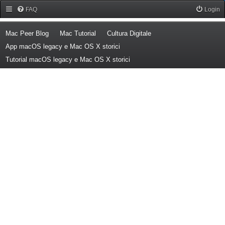
Forum Mac Peer
FAQ
Login
(Opens a new tab)
(Opens a new tab)
(Opens a new tab)
Mac Peer Blog
Mac Tutorial
Cultura Digitale
(Opens a new tab)
App macOS legacy e Mac OS X storici
(Opens a new tab)
Tutorial macOS legacy e Mac OS X storici