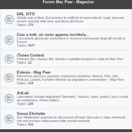
Forum Mac Peer - Magazine
DAL SITO
Visibile solo ai Mod. Qui arrivano le notifiche di nuovi articoli. I topic possono
essere spostati nelle aree specifiche del forum.
Topics:
170
Ciao a tutti, mi sono appena iscritto/a...
L'occasione giusta per presentarsi e ricevere il benvenuto degli altri iscritti al
Forum!
Topics:
1677
iTunes Contest
Podcast, film, musica, libri, fumetti e audiolibri proposti e votati da Mac Peer
Topics:
12
Estesie - Mag Peer
Percezioni, percorsi, passioni, esperienze estetiche. Musica, Film, Libri,
Podcast, Lezioni, Fumetti e Riviste da segnalare e commentare - Mag Peer
Topics:
124
ArtLab
Laboratorio Virtuale degli Artisti Telematici - Musica, video, grafica, foto e scritti
da condividere. Photo Gallery.
Topics:
220
Senza Etichetta
Qui i Moderatori spostano le discussioni off-topic bloccate e i topic meritevoli
che non trovano collocazione nelle sezioni esistenti.
Topics:
515