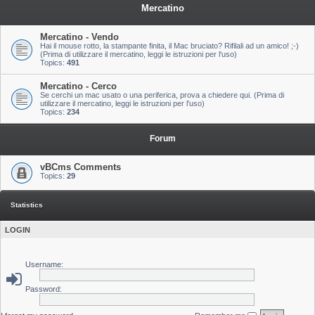
Mercatino
Mercatino - Vendo
Hai il mouse rotto, la stampante finita, il Mac bruciato? Rifilali ad un amico! ;-)
(Prima di utilizzare il mercatino, leggi le istruzioni per l'uso)
Topics:
491
Mercatino - Cerco
Se cerchi un mac usato o una periferica, prova a chiedere qui. (Prima di
utilizzare il mercatino, leggi le istruzioni per l'uso)
Topics:
234
Forum
vBCms Comments
Topics:
29
Statistics
LOGIN
Username:
Password: