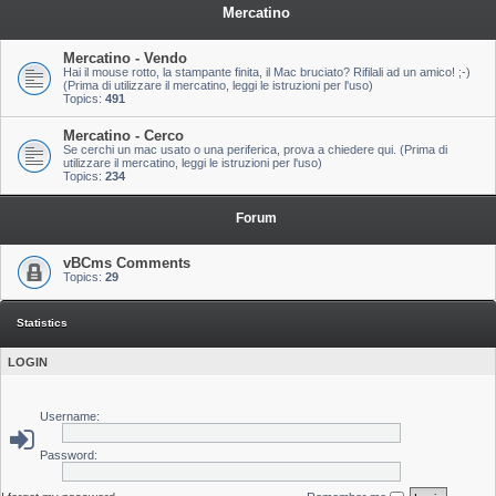
Mercatino
Mercatino - Vendo
Hai il mouse rotto, la stampante finita, il Mac bruciato? Rifilali ad un amico! ;-)
(Prima di utilizzare il mercatino, leggi le istruzioni per l'uso)
Topics:
491
Mercatino - Cerco
Se cerchi un mac usato o una periferica, prova a chiedere qui. (Prima di
utilizzare il mercatino, leggi le istruzioni per l'uso)
Topics:
234
Forum
vBCms Comments
Topics:
29
Statistics
LOGIN
Username:
Password: