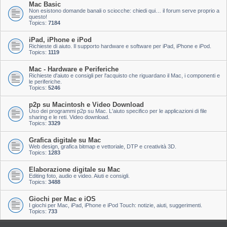
Mac Basic
Non esistono domande banali o sciocche: chiedi qui… il forum serve proprio a
questo!
Topics:
7184
iPad, iPhone e iPod
Richieste di aiuto. Il supporto hardware e software per iPad, iPhone e iPod.
Topics:
1119
Mac - Hardware e Periferiche
Richieste d'aiuto e consigli per l'acquisto che riguardano il Mac, i componenti e
le periferiche.
Topics:
5246
p2p su Macintosh e Video Download
Uso dei programmi p2p su Mac. L'aiuto specifico per le applicazioni di file
sharing e le reti. Video download.
Topics:
3329
Grafica digitale su Mac
Web design, grafica bitmap e vettoriale, DTP e creatività 3D.
Topics:
1283
Elaborazione digitale su Mac
Editing foto, audio e video. Aiuti e consigli.
Topics:
3488
Giochi per Mac e iOS
I giochi per Mac, iPad, iPhone e iPod Touch: notizie, aiuti, suggerimenti.
Topics:
733