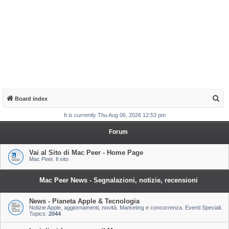
S
Board index
e
It is currently Thu Aug 06, 2026 12:53 pm
a
Forum
r
c
Vai al Sito di Mac Peer - Home Page
Mac Peer. Il sito
h
Mac Peer News - Segnalazioni, notizie, recensioni
News - Pianeta Apple & Tecnologia
Notizie Apple, aggiornamenti, novità. Marketing e concorrenza. Eventi Speciali.
Topics:
2044