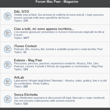
Forum Mac Peer - Magazine
DAL SITO
Visibile solo ai Mod. Qui arrivano le notifiche di nuovi articoli. I topic possono
essere spostati nelle aree specifiche del forum.
Topics:
170
Ciao a tutti, mi sono appena iscritto/a...
L'occasione giusta per presentarsi e ricevere il benvenuto degli altri iscritti al
Forum!
Topics:
1677
iTunes Contest
Podcast, film, musica, libri, fumetti e audiolibri proposti e votati da Mac Peer
Topics:
12
Estesie - Mag Peer
Percezioni, percorsi, passioni, esperienze estetiche. Musica, Film, Libri,
Podcast, Lezioni, Fumetti e Riviste da segnalare e commentare - Mag Peer
Topics:
124
ArtLab
Laboratorio Virtuale degli Artisti Telematici - Musica, video, grafica, foto e scritti
da condividere. Photo Gallery.
Topics:
220
Senza Etichetta
Qui i Moderatori spostano le discussioni off-topic bloccate e i topic meritevoli
che non trovano collocazione nelle sezioni esistenti.
Topics:
515