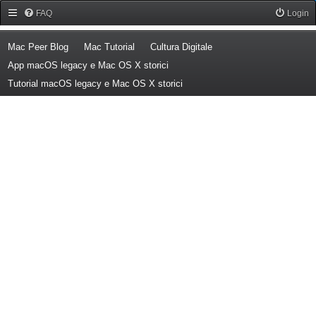
Forum Mac Peer
FAQ
Login
(Opens a new tab)
(Opens a new tab)
(Opens a new tab)
Mac Peer Blog
Mac Tutorial
Cultura Digitale
(Opens a new tab)
App macOS legacy e Mac OS X storici
(Opens a new tab)
Tutorial macOS legacy e Mac OS X storici