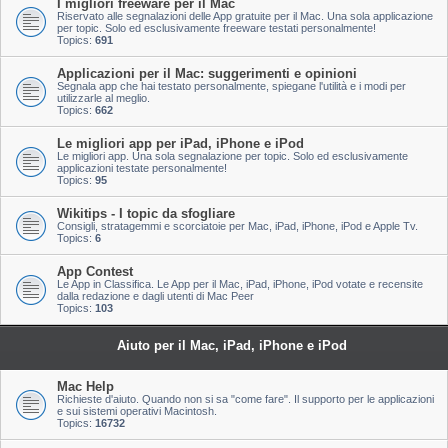
I migliori freeware per il Mac
Riservato alle segnalazioni delle App gratuite per il Mac. Una sola applicazione
per topic. Solo ed esclusivamente freeware testati personalmente!
Topics:
691
Applicazioni per il Mac: suggerimenti e opinioni
Segnala app che hai testato personalmente, spiegane l'utilità e i modi per
utilizzarle al meglio.
Topics:
662
Le migliori app per iPad, iPhone e iPod
Le migliori app. Una sola segnalazione per topic. Solo ed esclusivamente
applicazioni testate personalmente!
Topics:
95
Wikitips - I topic da sfogliare
Consigli, stratagemmi e scorciatoie per Mac, iPad, iPhone, iPod e Apple Tv.
Topics:
6
App Contest
Le App in Classifica. Le App per il Mac, iPad, iPhone, iPod votate e recensite
dalla redazione e dagli utenti di Mac Peer
Topics:
103
Aiuto per il Mac, iPad, iPhone e iPod
Mac Help
Richieste d'aiuto. Quando non si sa "come fare". Il supporto per le applicazioni
e sui sistemi operativi Macintosh.
Topics:
16732