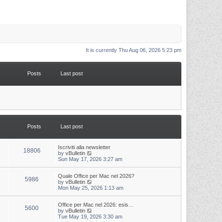
It is currently Thu Aug 06, 2026 5:23 pm
Posts
Last post
Posts
Last post
L
Iscriviti alla newsletter
P
18806
a
V
by
vBulletin
s
i
Sun May 17, 2026 3:27 am
o
t
e
p
w
s
L
Quale Office per Mac nel 2026?
o
t
P
5986
a
V
by
vBulletin
s
h
s
i
Mon May 25, 2026 1:13 am
t
t
e
o
t
e
l
p
w
a
s
s
L
Office per Mac nel 2026: esis…
o
t
t
P
5600
a
V
by
vBulletin
s
h
e
s
i
Tue May 19, 2026 3:30 am
t
t
e
s
o
t
e