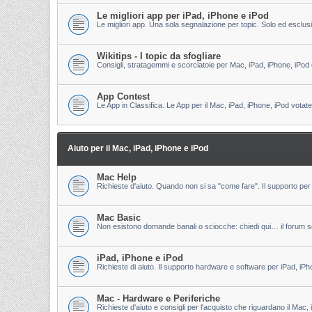
Le migliori app per iPad, iPhone e iPod
Le migliori app. Una sola segnalazione per topic. Solo ed esclu
Wikitips - I topic da sfogliare
Consigli, stratagemmi e scorciatoie per Mac, iPad, iPhone, iPod 
App Contest
Le App in Classifica. Le App per il Mac, iPad, iPhone, iPod votate
Aiuto per il Mac, iPad, iPhone e iPod
Mac Help
Richieste d'aiuto. Quando non si sa "come fare". Il supporto per 
Mac Basic
Non esistono domande banali o sciocche: chiedi qui… il forum s
iPad, iPhone e iPod
Richieste di aiuto. Il supporto hardware e software per iPad, iPh
Mac - Hardware e Periferiche
Richieste d'aiuto e consigli per l'acquisto che riguardano il Mac, 