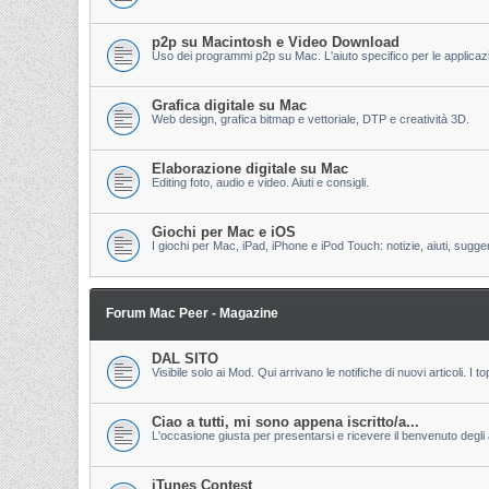
p2p su Macintosh e Video Download
Uso dei programmi p2p su Mac. L'aiuto specifico per le applicazion
Grafica digitale su Mac
Web design, grafica bitmap e vettoriale, DTP e creatività 3D.
Elaborazione digitale su Mac
Editing foto, audio e video. Aiuti e consigli.
Giochi per Mac e iOS
I giochi per Mac, iPad, iPhone e iPod Touch: notizie, aiuti, sugge
Forum Mac Peer - Magazine
DAL SITO
Visibile solo ai Mod. Qui arrivano le notifiche di nuovi articoli. 
Ciao a tutti, mi sono appena iscritto/a...
L'occasione giusta per presentarsi e ricevere il benvenuto degli al
iTunes Contest