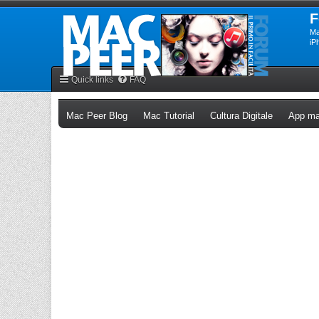
F
Ma
iP
Quick links
FAQ
(Opens a new tab)
(Opens a new tab)
(Opens a n
Mac Peer Blog
Mac Tutorial
Cultura Digitale
App ma