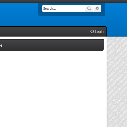
Search
Advanced searc
Login
(Opens a new tab)
ci