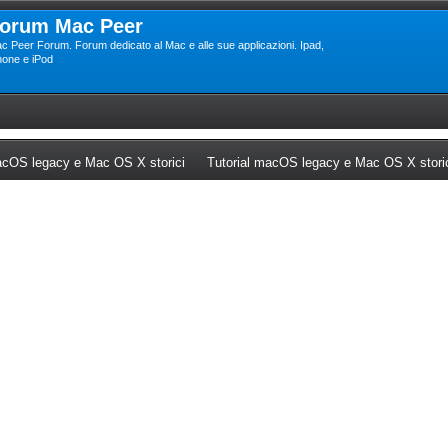
orum Mac Peer
c Peer Forum. Forum dedicato al Mac e alle sue applicazioni. Ipad,
hone e iPod
ew tab)
(Opens a new tab)
cOS legacy e Mac OS X storici
Tutorial macOS legacy e Mac OS X stori