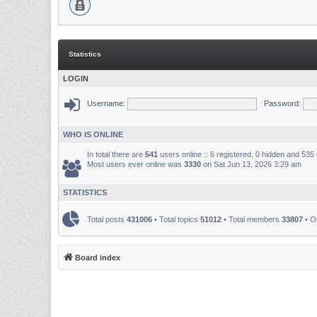
Statistics
LOGIN
Username:
Password:
WHO IS ONLINE
In total there are
541
users online :: 6 registered, 0 hidden and 535
Most users ever online was
3330
on Sat Jun 13, 2026 3:29 am
STATISTICS
Total posts
431006
• Total topics
51012
• Total members
33807
• O
Board index