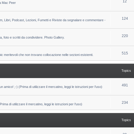
T
12
 da Mac Peer
s
i
o
c
p
T
124
lm, Libri, Podcast, Lezioni, Fumetti e Riviste da segnalare e commentare -
s
i
o
c
p
T
220
ca, foto e scritti da condividere. Photo Gallery.
s
i
o
c
p
T
515
pic meritevoli che non trovano collocazione nelle sezioni esistenti.
s
i
o
c
p
Topics
s
i
c
T
491
un amico! ;-) (Prima di utilizzare il mercatino, leggi le istruzioni per l'uso)
s
o
p
T
234
ma di utilizzare il mercatino, leggi le istruzioni per l'uso)
i
o
c
p
Topics
s
i
c