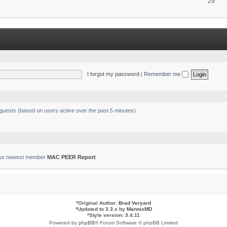
T
29
s
o
p
i
c
s
I forgot my password
|
Remember me
 guests (based on users active over the past 5 minutes)
ur newest member
MAC PEER Report
*
Original Author:
Brad Veryard
*
Updated to 3.3.x by
MannixMD
*
Style version: 3.4.11
Powered by
phpBB
® Forum Software © phpBB Limited