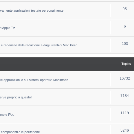
c
p
T
95
sivamente applicazioni testate personalmente!
s
i
o
c
p
T
6
e Apple Tv.
s
i
o
c
p
T
103
 e recensite dalla redazione e dagli utenti di Mac Peer
s
i
o
c
p
Topics
s
i
c
T
16732
le applicazioni e sui sistemi operativi Macintosh.
s
o
p
T
7184
erve proprio a questo!
i
o
c
p
T
1119
one e iPod.
s
i
o
c
p
T
5246
i componenti e le periferiche.