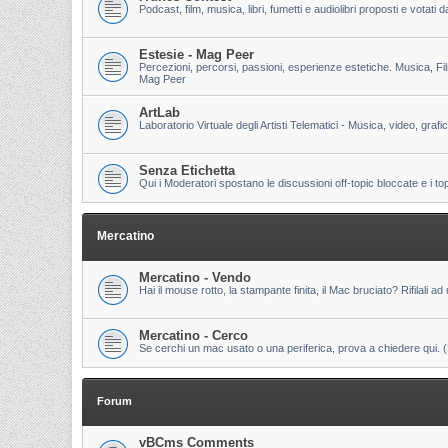
Podcast, film, musica, libri, fumetti e audiolibri proposti e votati
Estesie - Mag Peer
Percezioni, percorsi, passioni, esperienze estetiche. Musica, Fi
Mag Peer
ArtLab
Laboratorio Virtuale degli Artisti Telematici - Musica, video, grafi
Senza Etichetta
Qui i Moderatori spostano le discussioni off-topic bloccate e i to
Mercatino
Mercatino - Vendo
Hai il mouse rotto, la stampante finita, il Mac bruciato? Rifilali ad 
Mercatino - Cerco
Se cerchi un mac usato o una periferica, prova a chiedere qui. (Pri
Forum
vBCms Comments