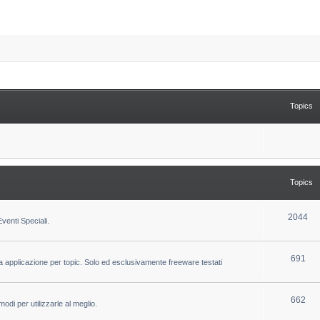
Topics
Topics
T
2044
venti Speciali.
o
p
T
691
la applicazione per topic. Solo ed esclusivamente freeware testati
i
o
c
p
T
662
odi per utilizzarle al meglio.
s
i
o