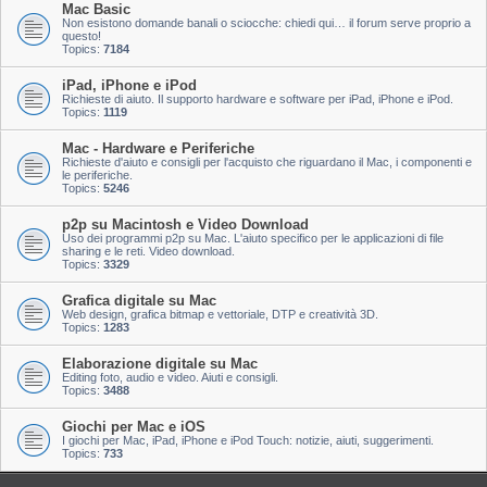
Mac Basic
Non esistono domande banali o sciocche: chiedi qui… il forum serve proprio a
questo!
Topics:
7184
iPad, iPhone e iPod
Richieste di aiuto. Il supporto hardware e software per iPad, iPhone e iPod.
Topics:
1119
Mac - Hardware e Periferiche
Richieste d'aiuto e consigli per l'acquisto che riguardano il Mac, i componenti e
le periferiche.
Topics:
5246
p2p su Macintosh e Video Download
Uso dei programmi p2p su Mac. L'aiuto specifico per le applicazioni di file
sharing e le reti. Video download.
Topics:
3329
Grafica digitale su Mac
Web design, grafica bitmap e vettoriale, DTP e creatività 3D.
Topics:
1283
Elaborazione digitale su Mac
Editing foto, audio e video. Aiuti e consigli.
Topics:
3488
Giochi per Mac e iOS
I giochi per Mac, iPad, iPhone e iPod Touch: notizie, aiuti, suggerimenti.
Topics:
733