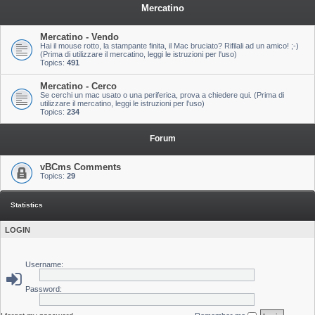
Mercatino
Mercatino - Vendo
Hai il mouse rotto, la stampante finita, il Mac bruciato? Rifilali ad un amico! ;-)
(Prima di utilizzare il mercatino, leggi le istruzioni per l'uso)
Topics:
491
Mercatino - Cerco
Se cerchi un mac usato o una periferica, prova a chiedere qui. (Prima di
utilizzare il mercatino, leggi le istruzioni per l'uso)
Topics:
234
Forum
vBCms Comments
Topics:
29
Statistics
LOGIN
Username:
Password: