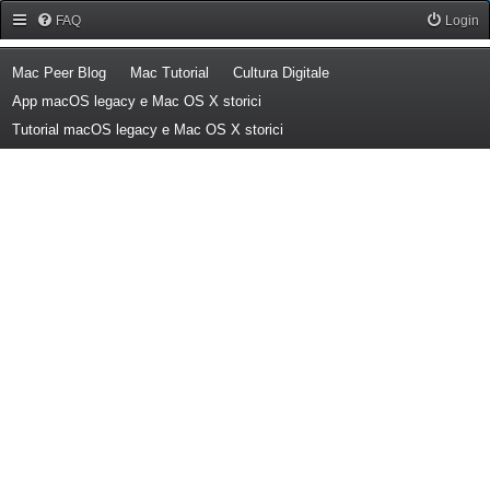
Forum Mac Peer
FAQ
Login
(Opens a new tab)
(Opens a new tab)
(Opens a new tab)
Mac Peer Blog
Mac Tutorial
Cultura Digitale
(Opens a new tab)
App macOS legacy e Mac OS X storici
(Opens a new tab)
Tutorial macOS legacy e Mac OS X storici