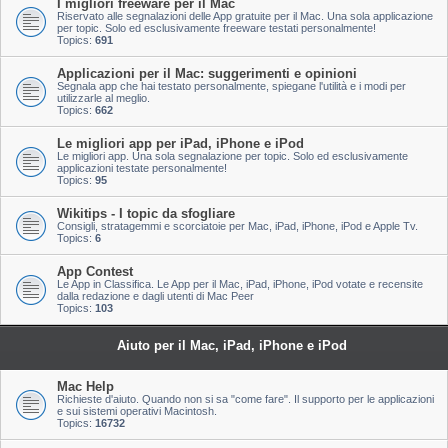
I migliori freeware per il Mac
Riservato alle segnalazioni delle App gratuite per il Mac. Una sola applicazione
per topic. Solo ed esclusivamente freeware testati personalmente!
Topics:
691
Applicazioni per il Mac: suggerimenti e opinioni
Segnala app che hai testato personalmente, spiegane l'utilità e i modi per
utilizzarle al meglio.
Topics:
662
Le migliori app per iPad, iPhone e iPod
Le migliori app. Una sola segnalazione per topic. Solo ed esclusivamente
applicazioni testate personalmente!
Topics:
95
Wikitips - I topic da sfogliare
Consigli, stratagemmi e scorciatoie per Mac, iPad, iPhone, iPod e Apple Tv.
Topics:
6
App Contest
Le App in Classifica. Le App per il Mac, iPad, iPhone, iPod votate e recensite
dalla redazione e dagli utenti di Mac Peer
Topics:
103
Aiuto per il Mac, iPad, iPhone e iPod
Mac Help
Richieste d'aiuto. Quando non si sa "come fare". Il supporto per le applicazioni
e sui sistemi operativi Macintosh.
Topics:
16732