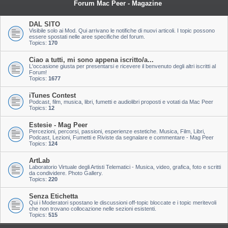
Forum Mac Peer - Magazine
DAL SITO
Visibile solo ai Mod. Qui arrivano le notifiche di nuovi articoli. I topic possono
essere spostati nelle aree specifiche del forum.
Topics:
170
Ciao a tutti, mi sono appena iscritto/a...
L'occasione giusta per presentarsi e ricevere il benvenuto degli altri iscritti al
Forum!
Topics:
1677
iTunes Contest
Podcast, film, musica, libri, fumetti e audiolibri proposti e votati da Mac Peer
Topics:
12
Estesie - Mag Peer
Percezioni, percorsi, passioni, esperienze estetiche. Musica, Film, Libri,
Podcast, Lezioni, Fumetti e Riviste da segnalare e commentare - Mag Peer
Topics:
124
ArtLab
Laboratorio Virtuale degli Artisti Telematici - Musica, video, grafica, foto e scritti
da condividere. Photo Gallery.
Topics:
220
Senza Etichetta
Qui i Moderatori spostano le discussioni off-topic bloccate e i topic meritevoli
che non trovano collocazione nelle sezioni esistenti.
Topics:
515