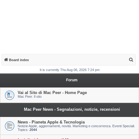
S
Board index
e
It is currently Thu Aug 06, 2026 7:24 pm
a
Forum
r
c
Vai al Sito di Mac Peer - Home Page
Mac Peer. Il sito
h
Mac Peer News - Segnalazioni, notizie, recensioni
News - Pianeta Apple & Tecnologia
Notizie Apple, aggiornamenti, novità. Marketing e concorrenza. Eventi Speciali.
Topics:
2044