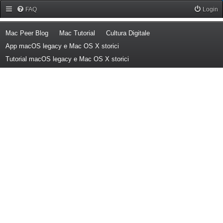
Forum Mac Peer
FAQ
Login
(Opens a new tab)
(Opens a new tab)
(Opens a new tab)
Mac Peer Blog
Mac Tutorial
Cultura Digitale
(Opens a new tab)
App macOS legacy e Mac OS X storici
(Opens a new tab)
Tutorial macOS legacy e Mac OS X storici