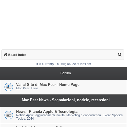
S
Board index
e
It is currently Thu Aug 06, 2026 9:54 pm
a
Forum
r
c
Vai al Sito di Mac Peer - Home Page
Mac Peer. Il sito
h
Mac Peer News - Segnalazioni, notizie, recensioni
News - Pianeta Apple & Tecnologia
Notizie Apple, aggiornamenti, novità. Marketing e concorrenza. Eventi Speciali.
Topics:
2044