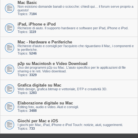
Mac Basic
Non esistono domande banali o sciocche: chiedi qui… il forum serve proprio a
questo!
Topics:
7184
iPad, iPhone e iPod
Richieste di aiuto. Il supporto hardware e software per iPad, iPhone e iPod.
Topics:
1119
Mac - Hardware e Periferiche
Richieste d'aiuto e consigli per l'acquisto che riguardano il Mac, i componenti e
le periferiche.
Topics:
5246
p2p su Macintosh e Video Download
Uso dei programmi p2p su Mac. L'aiuto specifico per le applicazioni di file
sharing e le reti. Video download.
Topics:
3329
Grafica digitale su Mac
Web design, grafica bitmap e vettoriale, DTP e creatività 3D.
Topics:
1283
Elaborazione digitale su Mac
Editing foto, audio e video. Aiuti e consigli.
Topics:
3488
Giochi per Mac e iOS
I giochi per Mac, iPad, iPhone e iPod Touch: notizie, aiuti, suggerimenti.
Topics:
733