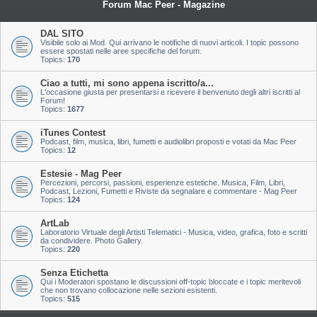
Forum Mac Peer - Magazine
DAL SITO
Visibile solo ai Mod. Qui arrivano le notifiche di nuovi articoli. I topic possono
essere spostati nelle aree specifiche del forum.
Topics:
170
Ciao a tutti, mi sono appena iscritto/a...
L'occasione giusta per presentarsi e ricevere il benvenuto degli altri iscritti al
Forum!
Topics:
1677
iTunes Contest
Podcast, film, musica, libri, fumetti e audiolibri proposti e votati da Mac Peer
Topics:
12
Estesie - Mag Peer
Percezioni, percorsi, passioni, esperienze estetiche. Musica, Film, Libri,
Podcast, Lezioni, Fumetti e Riviste da segnalare e commentare - Mag Peer
Topics:
124
ArtLab
Laboratorio Virtuale degli Artisti Telematici - Musica, video, grafica, foto e scritti
da condividere. Photo Gallery.
Topics:
220
Senza Etichetta
Qui i Moderatori spostano le discussioni off-topic bloccate e i topic meritevoli
che non trovano collocazione nelle sezioni esistenti.
Topics:
515