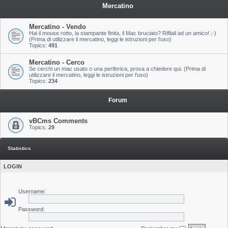
Mercatino
Mercatino - Vendo
Hai il mouse rotto, la stampante finita, il Mac bruciato? Rifilali ad un amico! ;-)
(Prima di utilizzare il mercatino, leggi le istruzioni per l'uso)
Topics:
491
Mercatino - Cerco
Se cerchi un mac usato o una periferica, prova a chiedere qui. (Prima di
utilizzare il mercatino, leggi le istruzioni per l'uso)
Topics:
234
Forum
vBCms Comments
Topics:
29
Statistics
LOGIN
Username:
Password: