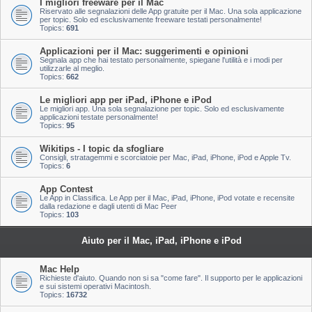
I migliori freeware per il Mac
Riservato alle segnalazioni delle App gratuite per il Mac. Una sola applicazione
per topic. Solo ed esclusivamente freeware testati personalmente!
Topics:
691
Applicazioni per il Mac: suggerimenti e opinioni
Segnala app che hai testato personalmente, spiegane l'utilità e i modi per
utilizzarle al meglio.
Topics:
662
Le migliori app per iPad, iPhone e iPod
Le migliori app. Una sola segnalazione per topic. Solo ed esclusivamente
applicazioni testate personalmente!
Topics:
95
Wikitips - I topic da sfogliare
Consigli, stratagemmi e scorciatoie per Mac, iPad, iPhone, iPod e Apple Tv.
Topics:
6
App Contest
Le App in Classifica. Le App per il Mac, iPad, iPhone, iPod votate e recensite
dalla redazione e dagli utenti di Mac Peer
Topics:
103
Aiuto per il Mac, iPad, iPhone e iPod
Mac Help
Richieste d'aiuto. Quando non si sa "come fare". Il supporto per le applicazioni
e sui sistemi operativi Macintosh.
Topics:
16732