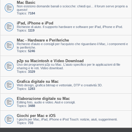
Mac Basic
Non esistono domande banali o sciocche: chiedi qui… il forum serve proprio a
questo!
Topics:
7184
iPad, iPhone e iPod
Richieste di aiuto. Il supporto hardware e software per iPad, iPhone e iPod.
Topics:
1119
Mac - Hardware e Periferiche
Richieste d'aiuto e consigli per l'acquisto che riguardano il Mac, i componenti e
le periferiche.
Topics:
5246
p2p su Macintosh e Video Download
Uso dei programmi p2p su Mac. L'aiuto specifico per le applicazioni di file
sharing e le reti. Video download.
Topics:
3329
Grafica digitale su Mac
Web design, grafica bitmap e vettoriale, DTP e creatività 3D.
Topics:
1283
Elaborazione digitale su Mac
Editing foto, audio e video. Aiuti e consigli.
Topics:
3488
Giochi per Mac e iOS
I giochi per Mac, iPad, iPhone e iPod Touch: notizie, aiuti, suggerimenti.
Topics:
733