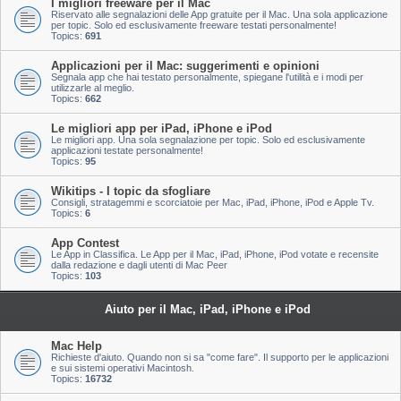
I migliori freeware per il Mac
Riservato alle segnalazioni delle App gratuite per il Mac. Una sola applicazione
per topic. Solo ed esclusivamente freeware testati personalmente!
Topics:
691
Applicazioni per il Mac: suggerimenti e opinioni
Segnala app che hai testato personalmente, spiegane l'utilità e i modi per
utilizzarle al meglio.
Topics:
662
Le migliori app per iPad, iPhone e iPod
Le migliori app. Una sola segnalazione per topic. Solo ed esclusivamente
applicazioni testate personalmente!
Topics:
95
Wikitips - I topic da sfogliare
Consigli, stratagemmi e scorciatoie per Mac, iPad, iPhone, iPod e Apple Tv.
Topics:
6
App Contest
Le App in Classifica. Le App per il Mac, iPad, iPhone, iPod votate e recensite
dalla redazione e dagli utenti di Mac Peer
Topics:
103
Aiuto per il Mac, iPad, iPhone e iPod
Mac Help
Richieste d'aiuto. Quando non si sa "come fare". Il supporto per le applicazioni
e sui sistemi operativi Macintosh.
Topics:
16732