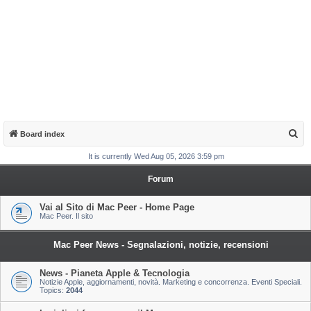
S
Board index
e
It is currently Wed Aug 05, 2026 3:59 pm
a
Forum
r
c
Vai al Sito di Mac Peer - Home Page
Mac Peer. Il sito
h
Mac Peer News - Segnalazioni, notizie, recensioni
News - Pianeta Apple & Tecnologia
Notizie Apple, aggiornamenti, novità. Marketing e concorrenza. Eventi Speciali.
Topics:
2044