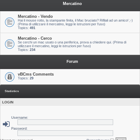
Mercatino
Mercatino - Vendo
Hai il mouse rotto, la stampante finita, il Mac bruciato? Rifilali ad un amico! ;-)
(Prima di utilizzare il mercatino, leggi le istruzioni per l'uso)
Topics:
491
Mercatino - Cerco
Se cerchi un mac usato o una periferica, prova a chiedere qui. (Prima di
utilizzare il mercatino, leggi le istruzioni per l'uso)
Topics:
234
Forum
vBCms Comments
Topics:
29
Statistics
LOGIN
Username:
Password: