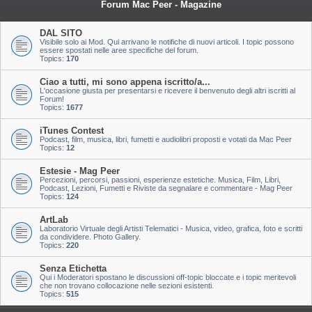
Forum Mac Peer - Magazine
DAL SITO
Visibile solo ai Mod. Qui arrivano le notifiche di nuovi articoli. I topic possono
essere spostati nelle aree specifiche del forum.
Topics:
170
Ciao a tutti, mi sono appena iscritto/a...
L'occasione giusta per presentarsi e ricevere il benvenuto degli altri iscritti al
Forum!
Topics:
1677
iTunes Contest
Podcast, film, musica, libri, fumetti e audiolibri proposti e votati da Mac Peer
Topics:
12
Estesie - Mag Peer
Percezioni, percorsi, passioni, esperienze estetiche. Musica, Film, Libri,
Podcast, Lezioni, Fumetti e Riviste da segnalare e commentare - Mag Peer
Topics:
124
ArtLab
Laboratorio Virtuale degli Artisti Telematici - Musica, video, grafica, foto e scritti
da condividere. Photo Gallery.
Topics:
220
Senza Etichetta
Qui i Moderatori spostano le discussioni off-topic bloccate e i topic meritevoli
che non trovano collocazione nelle sezioni esistenti.
Topics:
515