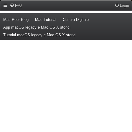
Forum Mac Peer
FAQ
Login
(Opens a new tab)
(Opens a new tab)
(Opens a new tab)
Mac Peer Blog
Mac Tutorial
Cultura Digitale
(Opens a new tab)
App macOS legacy e Mac OS X storici
(Opens a new tab)
Tutorial macOS legacy e Mac OS X storici