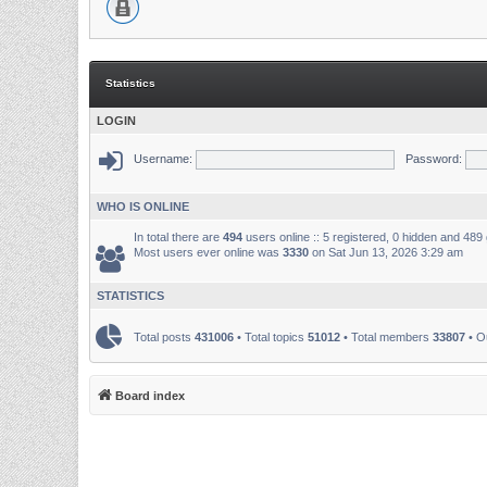
Statistics
LOGIN
Username:
Password:
WHO IS ONLINE
In total there are
494
users online :: 5 registered, 0 hidden and 489
Most users ever online was
3330
on Sat Jun 13, 2026 3:29 am
STATISTICS
Total posts
431006
• Total topics
51012
• Total members
33807
• O
Board index