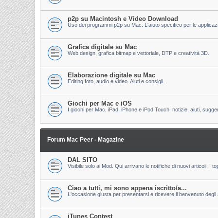
p2p su Macintosh e Video Download
Uso dei programmi p2p su Mac. L'aiuto specifico per le applicazion
Grafica digitale su Mac
Web design, grafica bitmap e vettoriale, DTP e creatività 3D.
Elaborazione digitale su Mac
Editing foto, audio e video. Aiuti e consigli.
Giochi per Mac e iOS
I giochi per Mac, iPad, iPhone e iPod Touch: notizie, aiuti, sugge
Forum Mac Peer - Magazine
DAL SITO
Visibile solo ai Mod. Qui arrivano le notifiche di nuovi articoli. 
Ciao a tutti, mi sono appena iscritto/a...
L'occasione giusta per presentarsi e ricevere il benvenuto degli al
iTunes Contest