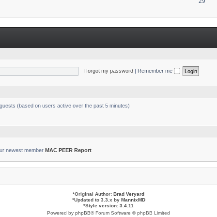
T
29
s
o
p
i
c
s
I forgot my password
|
Remember me
 guests (based on users active over the past 5 minutes)
ur newest member
MAC PEER Report
*
Original Author:
Brad Veryard
*
Updated to 3.3.x by
MannixMD
*
Style version: 3.4.11
Powered by
phpBB
® Forum Software © phpBB Limited