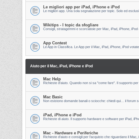
Le migliori app per iPad, iPhone e iPod
Le migliori app. Una sola segnalazione per topic. Solo ed esclu
Wikitips - I topic da sfogliare
Consigli, stratagemmi e scorciatoie per Mac, iPad, iPhone, iPod 
App Contest
Le App in Classifica. Le App per il Mac, iPad, iPhone, iPod votate
Aiuto per il Mac, iPad, iPhone e iPod
Mac Help
Richieste d'aiuto. Quando non si sa "come fare". Il supporto per 
Mac Basic
Non esistono domande banali o sciocche: chiedi qui… il forum s
iPad, iPhone e iPod
Richieste di aiuto. Il supporto hardware e software per iPad, iPh
Mac - Hardware e Periferiche
Richieste d'aiuto e consigli per l'acquisto che riguardano il Mac, 