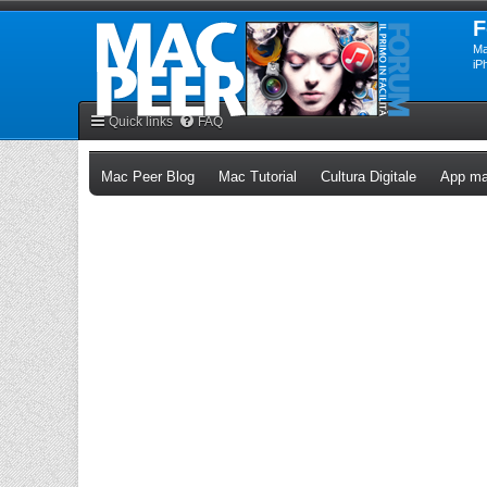
F
Ma
iP
Quick links
FAQ
(Opens a new tab)
(Opens a new tab)
(Opens a n
Mac Peer Blog
Mac Tutorial
Cultura Digitale
App ma