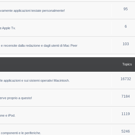
c
p
T
95
sivamente applicazioni testate personalmente!
s
i
o
c
p
T
6
e Apple Tv.
s
i
o
c
p
T
103
 e recensite dalla redazione e dagli utenti di Mac Peer
s
i
o
c
p
Topics
s
i
c
T
16732
le applicazioni e sui sistemi operativi Macintosh.
s
o
p
T
7184
erve proprio a questo!
i
o
c
p
T
1119
one e iPod.
s
i
o
c
p
T
5246
i componenti e le periferiche.