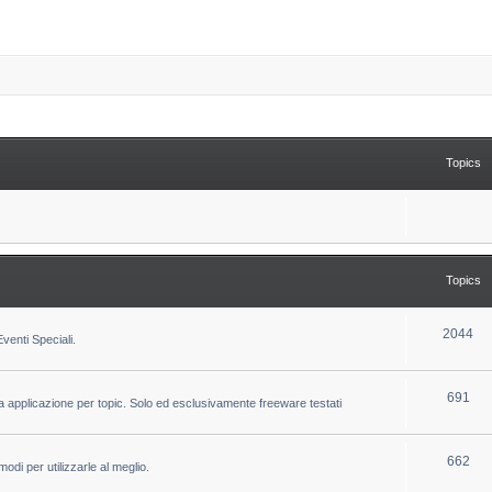
Topics
Topics
T
2044
venti Speciali.
o
p
T
691
la applicazione per topic. Solo ed esclusivamente freeware testati
i
o
c
p
T
662
odi per utilizzarle al meglio.
s
i
o