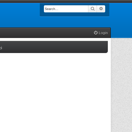
Search
Advanced searc
Login
(Opens a new tab)
ci