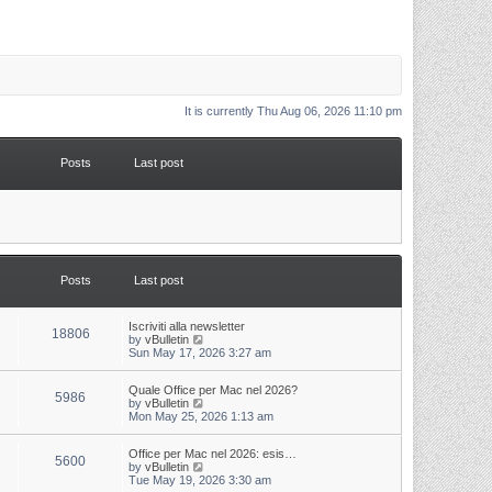
It is currently Thu Aug 06, 2026 11:10 pm
Posts
Last post
Posts
Last post
L
Iscriviti alla newsletter
P
18806
a
V
by
vBulletin
s
i
Sun May 17, 2026 3:27 am
o
t
e
p
w
s
L
Quale Office per Mac nel 2026?
o
t
P
5986
a
V
by
vBulletin
s
h
s
i
Mon May 25, 2026 1:13 am
t
t
e
o
t
e
l
p
w
a
s
s
L
Office per Mac nel 2026: esis…
o
t
t
P
5600
a
V
by
vBulletin
s
h
e
s
i
Tue May 19, 2026 3:30 am
t
t
e
s
o
t
e