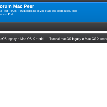
orum Mac Peer
c Peer Forum. Forum dedicato al Mac e alle sue applicazioni. Ipad,
hone e iPod
ew tab)
(Opens a new tab)
cOS legacy e Mac OS X storici
Tutorial macOS legacy e Mac OS X stori