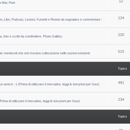
T
12
 da Mac Peer
s
i
o
c
p
T
124
lm, Libri, Podcast, Lezioni, Fumetti e Riviste da segnalare e commentare -
s
i
o
c
p
T
220
ca, foto e scritti da condividere. Photo Gallery.
s
i
o
c
p
T
515
pic meritevoli che non trovano collocazione nelle sezioni esistenti.
s
i
o
c
p
Topics
s
i
c
T
491
un amico! ;-) (Prima di utilizzare il mercatino, leggi le istruzioni per l'uso)
s
o
p
T
234
ma di utilizzare il mercatino, leggi le istruzioni per l'uso)
i
o
c
p
Topics
s
i
c