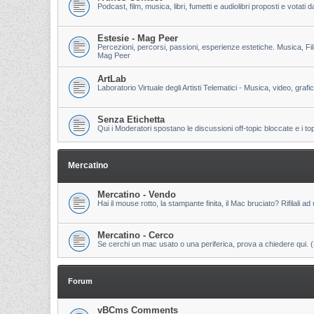
Podcast, film, musica, libri, fumetti e audiolibri proposti e votati
Estesie - Mag Peer
Percezioni, percorsi, passioni, esperienze estetiche. Musica, Fi
Mag Peer
ArtLab
Laboratorio Virtuale degli Artisti Telematici - Musica, video, grafi
Senza Etichetta
Qui i Moderatori spostano le discussioni off-topic bloccate e i to
Mercatino
Mercatino - Vendo
Hai il mouse rotto, la stampante finita, il Mac bruciato? Rifilali ad 
Mercatino - Cerco
Se cerchi un mac usato o una periferica, prova a chiedere qui. (Pri
Forum
vBCms Comments