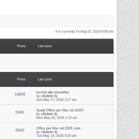
It is currently Fri Aug 07, 2026 8:06 am
Posts
Last post
Posts
Last post
L
Iscriviti alla newsletter
P
18806
a
V
by
vBulletin
s
i
Sun May 17, 2026 3:27 am
o
t
e
p
w
s
L
Quale Office per Mac nel 2026?
o
t
P
5986
a
V
by
vBulletin
s
h
s
i
Mon May 25, 2026 1:13 am
t
t
e
o
t
e
l
p
w
a
s
s
L
Office per Mac nel 2026: esis…
o
t
t
P
5600
a
V
by
vBulletin
s
h
e
s
i
Tue May 19, 2026 3:30 am
t
t
e
s
o
t
e