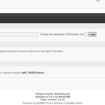
T
29
s
o
p
i
c
s
I forgot my password
|
Remember me
 guests (based on users active over the past 5 minutes)
ur newest member
MAC PEER Report
*
Original Author:
Brad Veryard
*
Updated to 3.3.x by
MannixMD
*
Style version: 3.4.11
Powered by
phpBB
® Forum Software © phpBB Limited