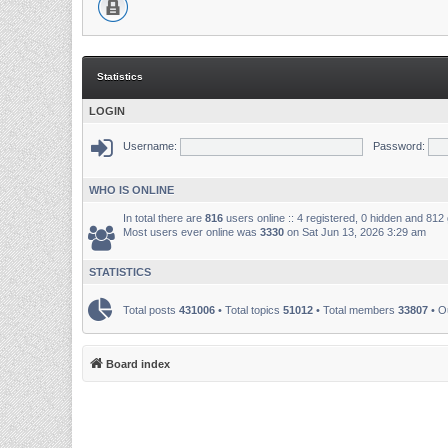
Statistics
LOGIN
Username:
Password:
WHO IS ONLINE
In total there are
816
users online :: 4 registered, 0 hidden and 812
Most users ever online was
3330
on Sat Jun 13, 2026 3:29 am
STATISTICS
Total posts
431006
• Total topics
51012
• Total members
33807
• O
Board index