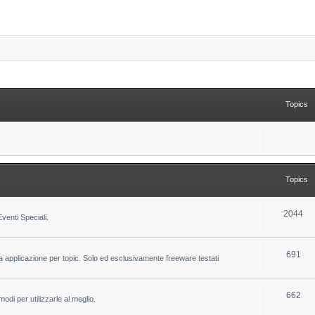
Topics
Topics
T
2044
venti Speciali.
o
p
T
691
la applicazione per topic. Solo ed esclusivamente freeware testati
i
o
c
p
T
662
odi per utilizzarle al meglio.
s
i
o