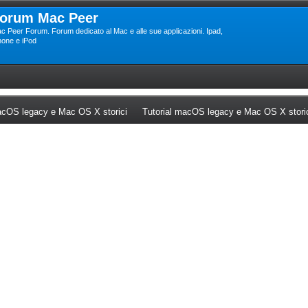
orum Mac Peer
c Peer Forum. Forum dedicato al Mac e alle sue applicazioni. Ipad,
hone e iPod
ew tab)
(Opens a new tab)
cOS legacy e Mac OS X storici
Tutorial macOS legacy e Mac OS X stori