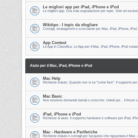
Le migliori app per iPad, iPhone e iPod
Le migliori app. Una sola segnalazione per topic. Solo ed esclu
Wikitips - I topic da sfogliare
Consigli, stratagemmi e scorciatoie per Mac, iPad, iPhone, iPod 
App Contest
Le App in Classifica. Le App per il Mac, iPad, iPhone, iPod votate
Aiuto per il Mac, iPad, iPhone e iPod
Mac Help
Richieste d'aiuto. Quando non si sa "come fare". Il supporto per 
Mac Basic
Non esistono domande banali o sciocche: chiedi qui… il forum s
iPad, iPhone e iPod
Richieste di aiuto. Il supporto hardware e software per iPad, iPh
Mac - Hardware e Periferiche
Richieste d'aiuto e consigli per l'acquisto che riguardano il Mac, 