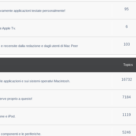
c
p
T
95
sivamente applicazioni testate personalmente!
s
i
o
c
p
T
6
e Apple Tv.
s
i
o
c
p
T
103
 e recensite dalla redazione e dagli utenti di Mac Peer
s
i
o
c
p
Topics
s
i
c
T
16732
le applicazioni e sui sistemi operativi Macintosh.
s
o
p
T
7184
erve proprio a questo!
i
o
c
p
T
1119
one e iPod.
s
i
o
c
p
T
5246
i componenti e le periferiche.