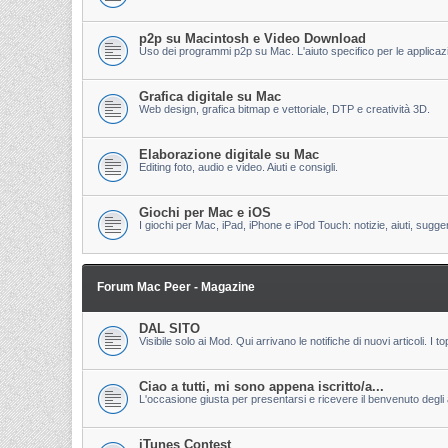
p2p su Macintosh e Video Download
Uso dei programmi p2p su Mac. L'aiuto specifico per le applicazion
Grafica digitale su Mac
Web design, grafica bitmap e vettoriale, DTP e creatività 3D.
Elaborazione digitale su Mac
Editing foto, audio e video. Aiuti e consigli.
Giochi per Mac e iOS
I giochi per Mac, iPad, iPhone e iPod Touch: notizie, aiuti, sugge
Forum Mac Peer - Magazine
DAL SITO
Visibile solo ai Mod. Qui arrivano le notifiche di nuovi articoli. 
Ciao a tutti, mi sono appena iscritto/a...
L'occasione giusta per presentarsi e ricevere il benvenuto degli al
iTunes Contest