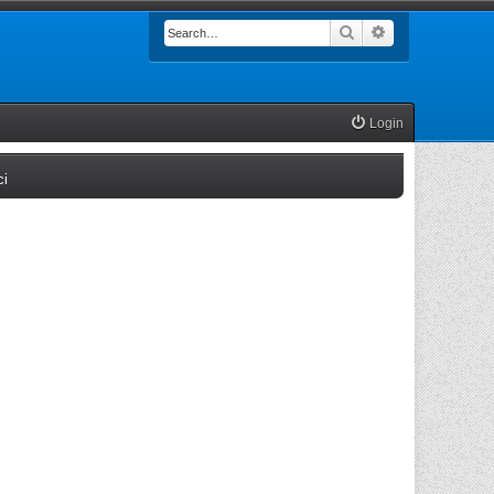
Search
Advanced searc
Login
(Opens a new tab)
ci