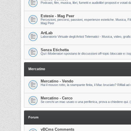
Podcast, film, musica, libri, fumetti e audiolibri proposti e votati
Estesie - Mag Peer
Percezioni, percorsi, passioni, esperienze estetiche. Musica, Fi
Mag Peer
ArtLab
Laboratorio Virtuale degli Artisti Telematici - Musica, video, grafi
Senza Etichetta
Qui i Moderatori spostano le discussioni off-topic bloccate e i to
Mercatino
Mercatino - Vendo
Hai il mouse rotto, la stampante finita, il Mac bruciato? Rifilali ad 
Mercatino - Cerco
Se cerchi un mac usato o una periferica, prova a chiedere qui. (Pri
Forum
vBCms Comments