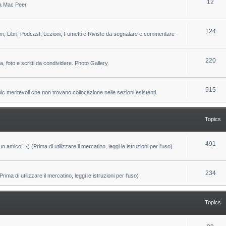
T
12
 da Mac Peer
s
i
o
c
p
T
124
lm, Libri, Podcast, Lezioni, Fumetti e Riviste da segnalare e commentare -
s
i
o
c
p
T
220
ca, foto e scritti da condividere. Photo Gallery.
s
i
o
c
p
T
515
pic meritevoli che non trovano collocazione nelle sezioni esistenti.
s
i
o
c
p
Topics
s
i
c
T
491
un amico! ;-) (Prima di utilizzare il mercatino, leggi le istruzioni per l'uso)
s
o
p
T
234
ma di utilizzare il mercatino, leggi le istruzioni per l'uso)
i
o
c
p
Topics
s
i
c