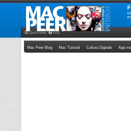
F
Ma
iP
Quick links
FAQ
(Opens a new tab)
(Opens a new tab)
(Opens a n
Mac Peer Blog
Mac Tutorial
Cultura Digitale
App ma