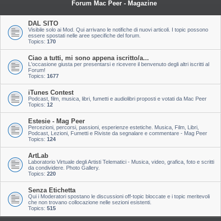
Forum Mac Peer - Magazine
DAL SITO
Visibile solo ai Mod. Qui arrivano le notifiche di nuovi articoli. I topic possono
essere spostati nelle aree specifiche del forum.
Topics:
170
Ciao a tutti, mi sono appena iscritto/a...
L'occasione giusta per presentarsi e ricevere il benvenuto degli altri iscritti al
Forum!
Topics:
1677
iTunes Contest
Podcast, film, musica, libri, fumetti e audiolibri proposti e votati da Mac Peer
Topics:
12
Estesie - Mag Peer
Percezioni, percorsi, passioni, esperienze estetiche. Musica, Film, Libri,
Podcast, Lezioni, Fumetti e Riviste da segnalare e commentare - Mag Peer
Topics:
124
ArtLab
Laboratorio Virtuale degli Artisti Telematici - Musica, video, grafica, foto e scritti
da condividere. Photo Gallery.
Topics:
220
Senza Etichetta
Qui i Moderatori spostano le discussioni off-topic bloccate e i topic meritevoli
che non trovano collocazione nelle sezioni esistenti.
Topics:
515