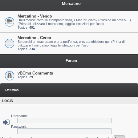
Mercatino
Mercatino - Vendo
Hai il mouse rotto, la stampante finita, il Mac bruciato? Rifilali ad un amico! ;-)
(Prima di utilizzare il mercatino, leggi le istruzioni per l'uso)
Topics:
491
Mercatino - Cerco
Se cerchi un mac usato o una periferica, prova a chiedere qui. (Prima di
utilizzare il mercatino, leggi le istruzioni per l'uso)
Topics:
234
Forum
vBCms Comments
Topics:
29
Statistics
LOGIN
Username:
Password: