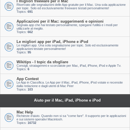
I migliori freeware per il Mac
Riservato alle segnalazioni delle App gratuite per il Mac. Una sola applicazione
per topic. Solo ed esclusivamente freeware testati personalmente!
Topics:
691
Applicazioni per il Mac: suggerimenti e opinioni
Segnala app che hai testato personalmente, spiegane l'utilità e i modi per
utilizzarle al meglio.
Topics:
662
Le migliori app per iPad, iPhone e iPod
Le migliori app. Una sola segnalazione per topic. Solo ed esclusivamente
applicazioni testate personalmente!
Topics:
95
Wikitips - I topic da sfogliare
Consigli, stratagemmi e scorciatoie per Mac, iPad, iPhone, iPod e Apple Tv.
Topics:
6
App Contest
Le App in Classifica. Le App per il Mac, iPad, iPhone, iPod votate e recensite
dalla redazione e dagli utenti di Mac Peer
Topics:
103
Aiuto per il Mac, iPad, iPhone e iPod
Mac Help
Richieste d'aiuto. Quando non si sa "come fare". Il supporto per le applicazioni
e sui sistemi operativi Macintosh.
Topics:
16732