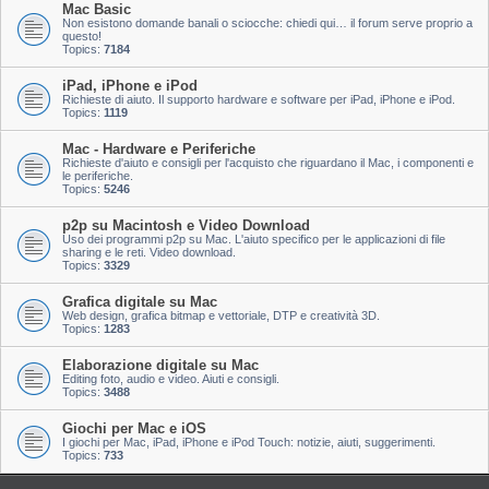
Mac Basic
Non esistono domande banali o sciocche: chiedi qui… il forum serve proprio a
questo!
Topics:
7184
iPad, iPhone e iPod
Richieste di aiuto. Il supporto hardware e software per iPad, iPhone e iPod.
Topics:
1119
Mac - Hardware e Periferiche
Richieste d'aiuto e consigli per l'acquisto che riguardano il Mac, i componenti e
le periferiche.
Topics:
5246
p2p su Macintosh e Video Download
Uso dei programmi p2p su Mac. L'aiuto specifico per le applicazioni di file
sharing e le reti. Video download.
Topics:
3329
Grafica digitale su Mac
Web design, grafica bitmap e vettoriale, DTP e creatività 3D.
Topics:
1283
Elaborazione digitale su Mac
Editing foto, audio e video. Aiuti e consigli.
Topics:
3488
Giochi per Mac e iOS
I giochi per Mac, iPad, iPhone e iPod Touch: notizie, aiuti, suggerimenti.
Topics:
733