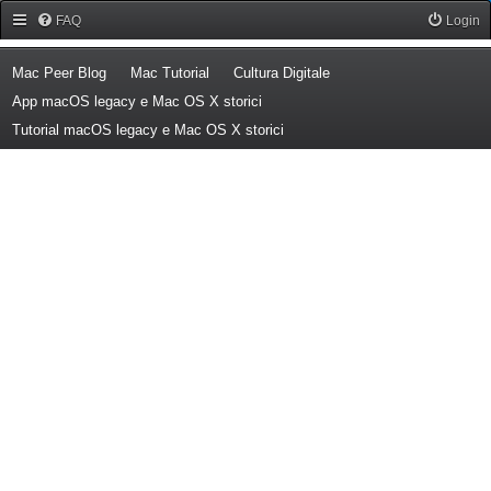
Forum Mac Peer
FAQ
Login
(Opens a new tab)
(Opens a new tab)
(Opens a new tab)
Mac Peer Blog
Mac Tutorial
Cultura Digitale
(Opens a new tab)
App macOS legacy e Mac OS X storici
(Opens a new tab)
Tutorial macOS legacy e Mac OS X storici