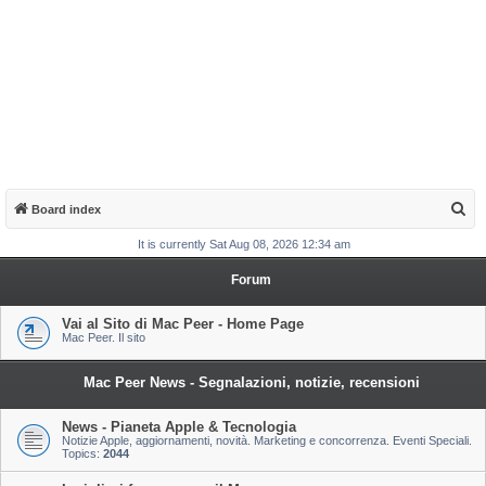
S
Board index
e
It is currently Sat Aug 08, 2026 12:34 am
a
Forum
r
c
Vai al Sito di Mac Peer - Home Page
Mac Peer. Il sito
h
Mac Peer News - Segnalazioni, notizie, recensioni
News - Pianeta Apple & Tecnologia
Notizie Apple, aggiornamenti, novità. Marketing e concorrenza. Eventi Speciali.
Topics:
2044