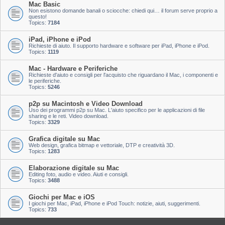
Mac Basic
Non esistono domande banali o sciocche: chiedi qui… il forum serve proprio a
questo!
Topics:
7184
iPad, iPhone e iPod
Richieste di aiuto. Il supporto hardware e software per iPad, iPhone e iPod.
Topics:
1119
Mac - Hardware e Periferiche
Richieste d'aiuto e consigli per l'acquisto che riguardano il Mac, i componenti e
le periferiche.
Topics:
5246
p2p su Macintosh e Video Download
Uso dei programmi p2p su Mac. L'aiuto specifico per le applicazioni di file
sharing e le reti. Video download.
Topics:
3329
Grafica digitale su Mac
Web design, grafica bitmap e vettoriale, DTP e creatività 3D.
Topics:
1283
Elaborazione digitale su Mac
Editing foto, audio e video. Aiuti e consigli.
Topics:
3488
Giochi per Mac e iOS
I giochi per Mac, iPad, iPhone e iPod Touch: notizie, aiuti, suggerimenti.
Topics:
733