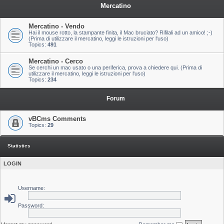
Mercatino
Mercatino - Vendo
Hai il mouse rotto, la stampante finita, il Mac bruciato? Rifilali ad un amico! ;-)
(Prima di utilizzare il mercatino, leggi le istruzioni per l'uso)
Topics:
491
Mercatino - Cerco
Se cerchi un mac usato o una periferica, prova a chiedere qui. (Prima di
utilizzare il mercatino, leggi le istruzioni per l'uso)
Topics:
234
Forum
vBCms Comments
Topics:
29
Statistics
LOGIN
Username:
Password: