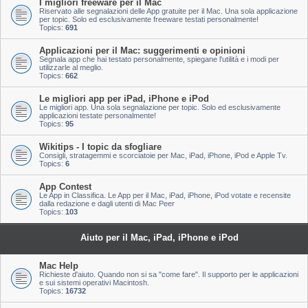
I migliori freeware per il Mac
Riservato alle segnalazioni delle App gratuite per il Mac. Una sola applicazione
per topic. Solo ed esclusivamente freeware testati personalmente!
Topics:
691
Applicazioni per il Mac: suggerimenti e opinioni
Segnala app che hai testato personalmente, spiegane l'utilità e i modi per
utilizzarle al meglio.
Topics:
662
Le migliori app per iPad, iPhone e iPod
Le migliori app. Una sola segnalazione per topic. Solo ed esclusivamente
applicazioni testate personalmente!
Topics:
95
Wikitips - I topic da sfogliare
Consigli, stratagemmi e scorciatoie per Mac, iPad, iPhone, iPod e Apple Tv.
Topics:
6
App Contest
Le App in Classifica. Le App per il Mac, iPad, iPhone, iPod votate e recensite
dalla redazione e dagli utenti di Mac Peer
Topics:
103
Aiuto per il Mac, iPad, iPhone e iPod
Mac Help
Richieste d'aiuto. Quando non si sa "come fare". Il supporto per le applicazioni
e sui sistemi operativi Macintosh.
Topics:
16732