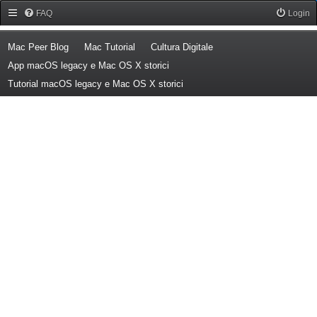
Forum Mac Peer
FAQ
Login
(Opens a new tab)
(Opens a new tab)
(Opens a new tab)
Mac Peer Blog
Mac Tutorial
Cultura Digitale
(Opens a new tab)
App macOS legacy e Mac OS X storici
(Opens a new tab)
Tutorial macOS legacy e Mac OS X storici