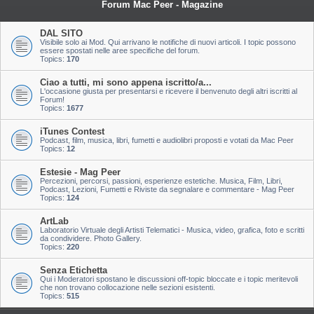
Forum Mac Peer - Magazine
DAL SITO
Visibile solo ai Mod. Qui arrivano le notifiche di nuovi articoli. I topic possono
essere spostati nelle aree specifiche del forum.
Topics:
170
Ciao a tutti, mi sono appena iscritto/a...
L'occasione giusta per presentarsi e ricevere il benvenuto degli altri iscritti al
Forum!
Topics:
1677
iTunes Contest
Podcast, film, musica, libri, fumetti e audiolibri proposti e votati da Mac Peer
Topics:
12
Estesie - Mag Peer
Percezioni, percorsi, passioni, esperienze estetiche. Musica, Film, Libri,
Podcast, Lezioni, Fumetti e Riviste da segnalare e commentare - Mag Peer
Topics:
124
ArtLab
Laboratorio Virtuale degli Artisti Telematici - Musica, video, grafica, foto e scritti
da condividere. Photo Gallery.
Topics:
220
Senza Etichetta
Qui i Moderatori spostano le discussioni off-topic bloccate e i topic meritevoli
che non trovano collocazione nelle sezioni esistenti.
Topics:
515