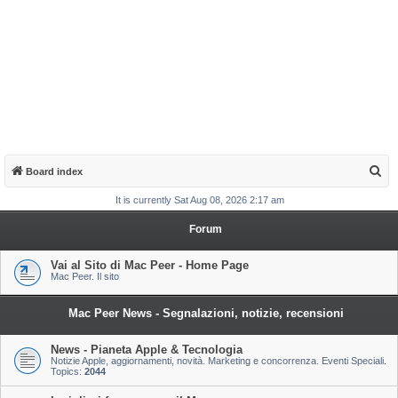
S
Board index
e
It is currently Sat Aug 08, 2026 2:17 am
a
Forum
r
c
Vai al Sito di Mac Peer - Home Page
Mac Peer. Il sito
h
Mac Peer News - Segnalazioni, notizie, recensioni
News - Pianeta Apple & Tecnologia
Notizie Apple, aggiornamenti, novità. Marketing e concorrenza. Eventi Speciali.
Topics:
2044