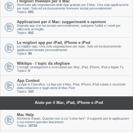
I migliori freeware per il Mac
Riservato alle segnalazioni delle App gratuite per il Mac. Una sola applicazione
per topic. Solo ed esclusivamente freeware testati personalmente!
Topics:
691
Applicazioni per il Mac: suggerimenti e opinioni
Segnala app che hai testato personalmente, spiegane l'utilità e i modi per
utilizzarle al meglio.
Topics:
662
Le migliori app per iPad, iPhone e iPod
Le migliori app. Una sola segnalazione per topic. Solo ed esclusivamente
applicazioni testate personalmente!
Topics:
95
Wikitips - I topic da sfogliare
Consigli, stratagemmi e scorciatoie per Mac, iPad, iPhone, iPod e Apple Tv.
Topics:
6
App Contest
Le App in Classifica. Le App per il Mac, iPad, iPhone, iPod votate e recensite
dalla redazione e dagli utenti di Mac Peer
Topics:
103
Aiuto per il Mac, iPad, iPhone e iPod
Mac Help
Richieste d'aiuto. Quando non si sa "come fare". Il supporto per le applicazioni
e sui sistemi operativi Macintosh.
Topics:
16732