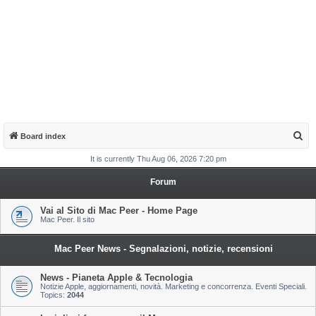
S
Board index
e
It is currently Thu Aug 06, 2026 7:20 pm
a
Forum
r
c
Vai al Sito di Mac Peer - Home Page
Mac Peer. Il sito
h
Mac Peer News - Segnalazioni, notizie, recensioni
News - Pianeta Apple & Tecnologia
Notizie Apple, aggiornamenti, novità. Marketing e concorrenza. Eventi Speciali.
Topics:
2044