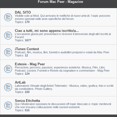
Forum Mac Peer - Magazine
DAL SITO
Visibile solo ai Mod. Qui arrivano le notifiche di nuovi articoli. I topic possono
essere spostati nelle aree specifiche del forum.
Topics:
170
Ciao a tutti, mi sono appena iscritto/a...
L'occasione giusta per presentarsi e ricevere il benvenuto degli altri iscritti al
Forum!
Topics:
1677
iTunes Contest
Podcast, film, musica, libri, fumetti e audiolibri proposti e votati da Mac Peer
Topics:
12
Estesie - Mag Peer
Percezioni, percorsi, passioni, esperienze estetiche. Musica, Film, Libri,
Podcast, Lezioni, Fumetti e Riviste da segnalare e commentare - Mag Peer
Topics:
124
ArtLab
Laboratorio Virtuale degli Artisti Telematici - Musica, video, grafica, foto e scritti
da condividere. Photo Gallery.
Topics:
220
Senza Etichetta
Qui i Moderatori spostano le discussioni off-topic bloccate e i topic meritevoli
che non trovano collocazione nelle sezioni esistenti.
Topics:
515