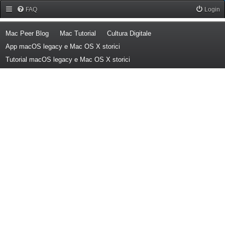
Forum Mac Peer
FAQ
Login
(Opens a new tab)
(Opens a new tab)
(Opens a new tab)
Mac Peer Blog
Mac Tutorial
Cultura Digitale
(Opens a new tab)
App macOS legacy e Mac OS X storici
(Opens a new tab)
Tutorial macOS legacy e Mac OS X storici