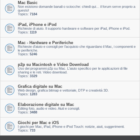
Mac Basic
Non esistono domande banali o sciocche: chiedi qui… il forum serve proprio a
questo!
Topics:
7184
iPad, iPhone e iPod
Richieste di aiuto. Il supporto hardware e software per iPad, iPhone e iPod.
Topics:
1119
Mac - Hardware e Periferiche
Richieste d'aiuto e consigli per l'acquisto che riguardano il Mac, i componenti e
le periferiche.
Topics:
5246
p2p su Macintosh e Video Download
Uso dei programmi p2p su Mac. L'aiuto specifico per le applicazioni di file
sharing e le reti. Video download.
Topics:
3329
Grafica digitale su Mac
Web design, grafica bitmap e vettoriale, DTP e creatività 3D.
Topics:
1283
Elaborazione digitale su Mac
Editing foto, audio e video. Aiuti e consigli.
Topics:
3488
Giochi per Mac e iOS
I giochi per Mac, iPad, iPhone e iPod Touch: notizie, aiuti, suggerimenti.
Topics:
733