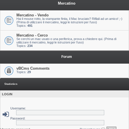
Mercatino
Mercatino - Vendo
Hai il mouse rotto, la stampante finita, il Mac bruciato? Rifilali ad un amico! ;-)
(Prima di utilizzare il mercatino, leggi le istruzioni per l'uso)
Topics:
491
Mercatino - Cerco
Se cerchi un mac usato o una periferica, prova a chiedere qui. (Prima di
utilizzare il mercatino, leggi le istruzioni per l'uso)
Topics:
234
Forum
vBCms Comments
Topics:
29
Statistics
LOGIN
Username:
Password: