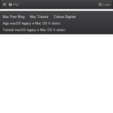
Forum Mac Peer
FAQ
Login
(Opens a new tab)
(Opens a new tab)
(Opens a new tab)
Mac Peer Blog
Mac Tutorial
Cultura Digitale
(Opens a new tab)
App macOS legacy e Mac OS X storici
(Opens a new tab)
Tutorial macOS legacy e Mac OS X storici