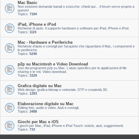
Mac Basic
Non esistono domande banali o sciocche: chiedi qui… il forum serve proprio a
questo!
Topics:
7184
iPad, iPhone e iPod
Richieste di aiuto. Il supporto hardware e software per iPad, iPhone e iPod.
Topics:
1119
Mac - Hardware e Periferiche
Richieste d'aiuto e consigli per l'acquisto che riguardano il Mac, i componenti e
le periferiche.
Topics:
5246
p2p su Macintosh e Video Download
Uso dei programmi p2p su Mac. L'aiuto specifico per le applicazioni di file
sharing e le reti. Video download.
Topics:
3329
Grafica digitale su Mac
Web design, grafica bitmap e vettoriale, DTP e creatività 3D.
Topics:
1283
Elaborazione digitale su Mac
Editing foto, audio e video. Aiuti e consigli.
Topics:
3488
Giochi per Mac e iOS
I giochi per Mac, iPad, iPhone e iPod Touch: notizie, aiuti, suggerimenti.
Topics:
733