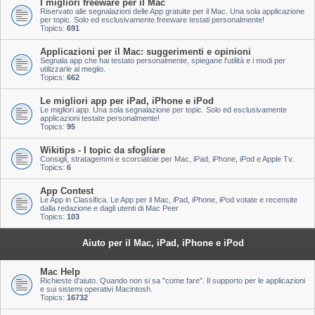
I migliori freeware per il Mac
Riservato alle segnalazioni delle App gratuite per il Mac. Una sola applicazione
per topic. Solo ed esclusivamente freeware testati personalmente!
Topics:
691
Applicazioni per il Mac: suggerimenti e opinioni
Segnala app che hai testato personalmente, spiegane l'utilità e i modi per
utilizzarle al meglio.
Topics:
662
Le migliori app per iPad, iPhone e iPod
Le migliori app. Una sola segnalazione per topic. Solo ed esclusivamente
applicazioni testate personalmente!
Topics:
95
Wikitips - I topic da sfogliare
Consigli, stratagemmi e scorciatoie per Mac, iPad, iPhone, iPod e Apple Tv.
Topics:
6
App Contest
Le App in Classifica. Le App per il Mac, iPad, iPhone, iPod votate e recensite
dalla redazione e dagli utenti di Mac Peer
Topics:
103
Aiuto per il Mac, iPad, iPhone e iPod
Mac Help
Richieste d'aiuto. Quando non si sa "come fare". Il supporto per le applicazioni
e sui sistemi operativi Macintosh.
Topics:
16732