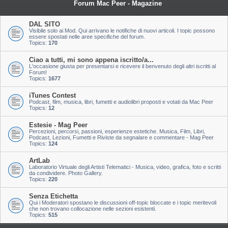
Forum Mac Peer - Magazine
DAL SITO
Visibile solo ai Mod. Qui arrivano le notifiche di nuovi articoli. I topic possono
essere spostati nelle aree specifiche del forum.
Topics:
170
Ciao a tutti, mi sono appena iscritto/a...
L'occasione giusta per presentarsi e ricevere il benvenuto degli altri iscritti al
Forum!
Topics:
1677
iTunes Contest
Podcast, film, musica, libri, fumetti e audiolibri proposti e votati da Mac Peer
Topics:
12
Estesie - Mag Peer
Percezioni, percorsi, passioni, esperienze estetiche. Musica, Film, Libri,
Podcast, Lezioni, Fumetti e Riviste da segnalare e commentare - Mag Peer
Topics:
124
ArtLab
Laboratorio Virtuale degli Artisti Telematici - Musica, video, grafica, foto e scritti
da condividere. Photo Gallery.
Topics:
220
Senza Etichetta
Qui i Moderatori spostano le discussioni off-topic bloccate e i topic meritevoli
che non trovano collocazione nelle sezioni esistenti.
Topics:
515