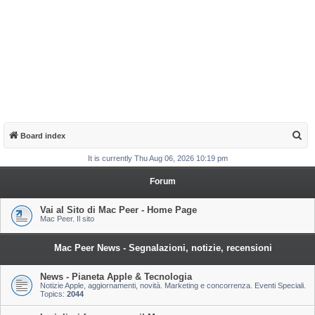
S
Board index
e
It is currently Thu Aug 06, 2026 10:19 pm
a
Forum
r
c
Vai al Sito di Mac Peer - Home Page
Mac Peer. Il sito
h
Mac Peer News - Segnalazioni, notizie, recensioni
News - Pianeta Apple & Tecnologia
Notizie Apple, aggiornamenti, novità. Marketing e concorrenza. Eventi Speciali.
Topics:
2044