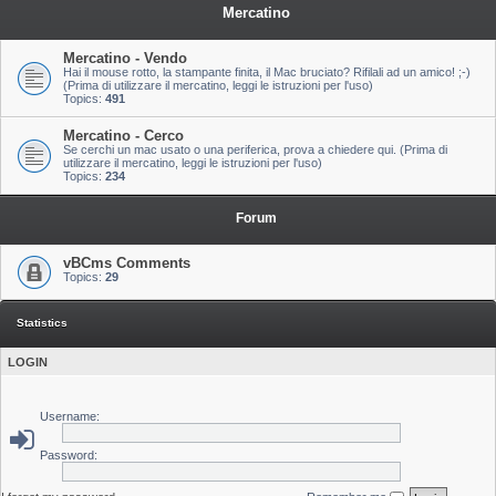
Mercatino
Mercatino - Vendo
Hai il mouse rotto, la stampante finita, il Mac bruciato? Rifilali ad un amico! ;-)
(Prima di utilizzare il mercatino, leggi le istruzioni per l'uso)
Topics:
491
Mercatino - Cerco
Se cerchi un mac usato o una periferica, prova a chiedere qui. (Prima di
utilizzare il mercatino, leggi le istruzioni per l'uso)
Topics:
234
Forum
vBCms Comments
Topics:
29
Statistics
LOGIN
Username:
Password: