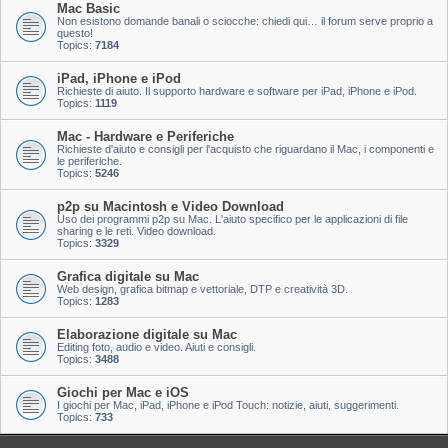
Mac Basic
Non esistono domande banali o sciocche: chiedi qui… il forum serve proprio a
questo!
Topics:
7184
iPad, iPhone e iPod
Richieste di aiuto. Il supporto hardware e software per iPad, iPhone e iPod.
Topics:
1119
Mac - Hardware e Periferiche
Richieste d'aiuto e consigli per l'acquisto che riguardano il Mac, i componenti e
le periferiche.
Topics:
5246
p2p su Macintosh e Video Download
Uso dei programmi p2p su Mac. L'aiuto specifico per le applicazioni di file
sharing e le reti. Video download.
Topics:
3329
Grafica digitale su Mac
Web design, grafica bitmap e vettoriale, DTP e creatività 3D.
Topics:
1283
Elaborazione digitale su Mac
Editing foto, audio e video. Aiuti e consigli.
Topics:
3488
Giochi per Mac e iOS
I giochi per Mac, iPad, iPhone e iPod Touch: notizie, aiuti, suggerimenti.
Topics:
733