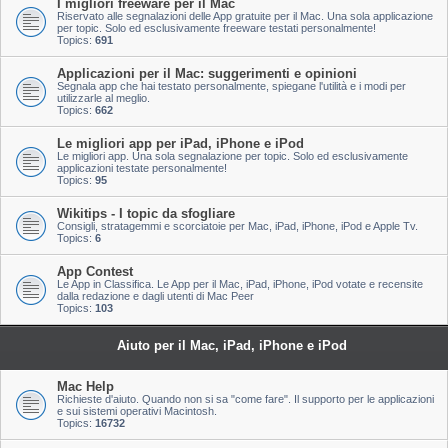
I migliori freeware per il Mac
Riservato alle segnalazioni delle App gratuite per il Mac. Una sola applicazione
per topic. Solo ed esclusivamente freeware testati personalmente!
Topics:
691
Applicazioni per il Mac: suggerimenti e opinioni
Segnala app che hai testato personalmente, spiegane l'utilità e i modi per
utilizzarle al meglio.
Topics:
662
Le migliori app per iPad, iPhone e iPod
Le migliori app. Una sola segnalazione per topic. Solo ed esclusivamente
applicazioni testate personalmente!
Topics:
95
Wikitips - I topic da sfogliare
Consigli, stratagemmi e scorciatoie per Mac, iPad, iPhone, iPod e Apple Tv.
Topics:
6
App Contest
Le App in Classifica. Le App per il Mac, iPad, iPhone, iPod votate e recensite
dalla redazione e dagli utenti di Mac Peer
Topics:
103
Aiuto per il Mac, iPad, iPhone e iPod
Mac Help
Richieste d'aiuto. Quando non si sa "come fare". Il supporto per le applicazioni
e sui sistemi operativi Macintosh.
Topics:
16732