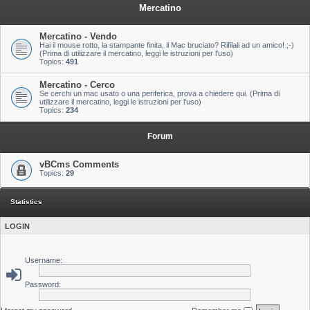
Mercatino
Mercatino - Vendo
Hai il mouse rotto, la stampante finita, il Mac bruciato? Rifilali ad un amico! ;-)
(Prima di utilizzare il mercatino, leggi le istruzioni per l'uso)
Topics:
491
Mercatino - Cerco
Se cerchi un mac usato o una periferica, prova a chiedere qui. (Prima di
utilizzare il mercatino, leggi le istruzioni per l'uso)
Topics:
234
Forum
vBCms Comments
Topics:
29
Statistics
LOGIN
Username:
Password: