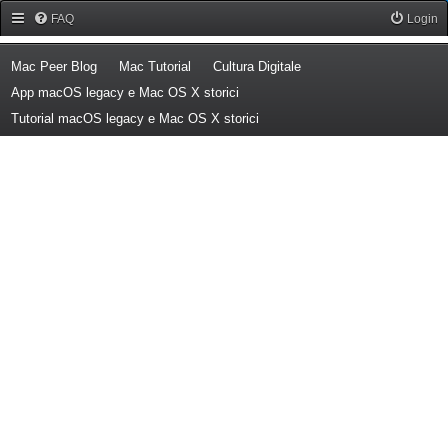
Forum Mac Peer
FAQ
Login
(Opens a new tab)
(Opens a new tab)
(Opens a new tab)
Mac Peer Blog
Mac Tutorial
Cultura Digitale
(Opens a new tab)
App macOS legacy e Mac OS X storici
(Opens a new tab)
Tutorial macOS legacy e Mac OS X storici