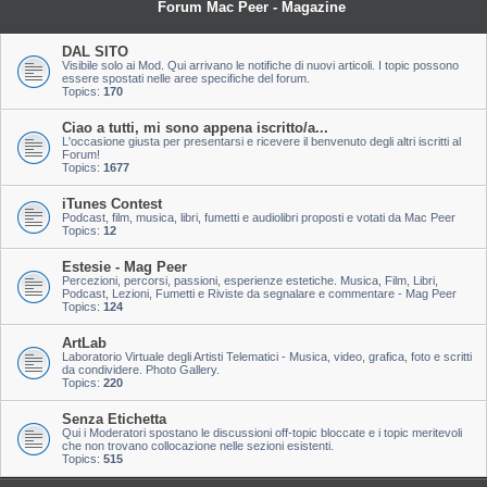
Forum Mac Peer - Magazine
DAL SITO
Visibile solo ai Mod. Qui arrivano le notifiche di nuovi articoli. I topic possono
essere spostati nelle aree specifiche del forum.
Topics:
170
Ciao a tutti, mi sono appena iscritto/a...
L'occasione giusta per presentarsi e ricevere il benvenuto degli altri iscritti al
Forum!
Topics:
1677
iTunes Contest
Podcast, film, musica, libri, fumetti e audiolibri proposti e votati da Mac Peer
Topics:
12
Estesie - Mag Peer
Percezioni, percorsi, passioni, esperienze estetiche. Musica, Film, Libri,
Podcast, Lezioni, Fumetti e Riviste da segnalare e commentare - Mag Peer
Topics:
124
ArtLab
Laboratorio Virtuale degli Artisti Telematici - Musica, video, grafica, foto e scritti
da condividere. Photo Gallery.
Topics:
220
Senza Etichetta
Qui i Moderatori spostano le discussioni off-topic bloccate e i topic meritevoli
che non trovano collocazione nelle sezioni esistenti.
Topics:
515