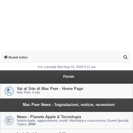
S
Board index
e
It is currently Mon Aug 10, 2026 9:12 am
a
Forum
r
c
Vai al Sito di Mac Peer - Home Page
Mac Peer. Il sito
h
Mac Peer News - Segnalazioni, notizie, recensioni
News - Pianeta Apple & Tecnologia
Notizie Apple, aggiornamenti, novità. Marketing e concorrenza. Eventi Speciali.
Topics:
2044