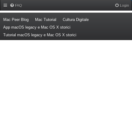
Forum Mac Peer
FAQ
Login
(Opens a new tab)
(Opens a new tab)
(Opens a new tab)
Mac Peer Blog
Mac Tutorial
Cultura Digitale
(Opens a new tab)
App macOS legacy e Mac OS X storici
(Opens a new tab)
Tutorial macOS legacy e Mac OS X storici