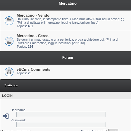
Mercatino
Mercatino - Vendo
Hai il mouse rotto, la stampante finita, il Mac bruciato? Rifilali ad un amico! ;-)
(Prima di utilizzare il mercatino, leggi le istruzioni per l'uso)
Topics:
491
Mercatino - Cerco
Se cerchi un mac usato o una periferica, prova a chiedere qui. (Prima di
utilizzare il mercatino, leggi le istruzioni per l'uso)
Topics:
234
Forum
vBCms Comments
Topics:
29
Statistics
LOGIN
Username:
Password: