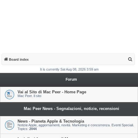
S
Board index
e
It is currently Sat Aug 08, 2026 3:59 am
a
Forum
r
c
Vai al Sito di Mac Peer - Home Page
Mac Peer. Il sito
h
Mac Peer News - Segnalazioni, notizie, recensioni
News - Pianeta Apple & Tecnologia
Notizie Apple, aggiornamenti, novità. Marketing e concorrenza. Eventi Speciali.
Topics:
2044