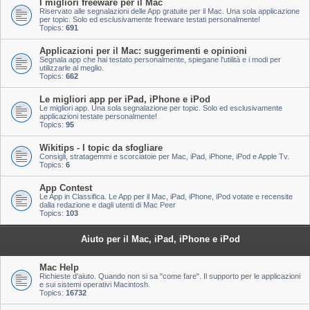
I migliori freeware per il Mac
Riservato alle segnalazioni delle App gratuite per il Mac. Una sola applicazione
per topic. Solo ed esclusivamente freeware testati personalmente!
Topics:
691
Applicazioni per il Mac: suggerimenti e opinioni
Segnala app che hai testato personalmente, spiegane l'utilità e i modi per
utilizzarle al meglio.
Topics:
662
Le migliori app per iPad, iPhone e iPod
Le migliori app. Una sola segnalazione per topic. Solo ed esclusivamente
applicazioni testate personalmente!
Topics:
95
Wikitips - I topic da sfogliare
Consigli, stratagemmi e scorciatoie per Mac, iPad, iPhone, iPod e Apple Tv.
Topics:
6
App Contest
Le App in Classifica. Le App per il Mac, iPad, iPhone, iPod votate e recensite
dalla redazione e dagli utenti di Mac Peer
Topics:
103
Aiuto per il Mac, iPad, iPhone e iPod
Mac Help
Richieste d'aiuto. Quando non si sa "come fare". Il supporto per le applicazioni
e sui sistemi operativi Macintosh.
Topics:
16732