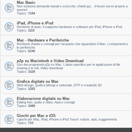
Mac Basic
Non esistono domande banali o sciocche: chiedi qui… il forum serve proprio a
questo!
Topics:
7184
iPad, iPhone e iPod
Richieste di aiuto. Il supporto hardware e software per iPad, iPhone e iPod.
Topics:
1119
Mac - Hardware e Periferiche
Richieste d'aiuto e consigli per l'acquisto che riguardano il Mac, i componenti e
le periferiche.
Topics:
5246
p2p su Macintosh e Video Download
Uso dei programmi p2p su Mac. L'aiuto specifico per le applicazioni di file
sharing e le reti. Video download.
Topics:
3329
Grafica digitale su Mac
Web design, grafica bitmap e vettoriale, DTP e creatività 3D.
Topics:
1283
Elaborazione digitale su Mac
Editing foto, audio e video. Aiuti e consigli.
Topics:
3488
Giochi per Mac e iOS
I giochi per Mac, iPad, iPhone e iPod Touch: notizie, aiuti, suggerimenti.
Topics:
733