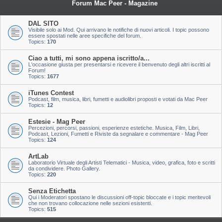
Forum Mac Peer - Magazine
DAL SITO
Visibile solo ai Mod. Qui arrivano le notifiche di nuovi articoli. I topic possono
essere spostati nelle aree specifiche del forum.
Topics:
170
Ciao a tutti, mi sono appena iscritto/a...
L'occasione giusta per presentarsi e ricevere il benvenuto degli altri iscritti al
Forum!
Topics:
1677
iTunes Contest
Podcast, film, musica, libri, fumetti e audiolibri proposti e votati da Mac Peer
Topics:
12
Estesie - Mag Peer
Percezioni, percorsi, passioni, esperienze estetiche. Musica, Film, Libri,
Podcast, Lezioni, Fumetti e Riviste da segnalare e commentare - Mag Peer
Topics:
124
ArtLab
Laboratorio Virtuale degli Artisti Telematici - Musica, video, grafica, foto e scritti
da condividere. Photo Gallery.
Topics:
220
Senza Etichetta
Qui i Moderatori spostano le discussioni off-topic bloccate e i topic meritevoli
che non trovano collocazione nelle sezioni esistenti.
Topics:
515