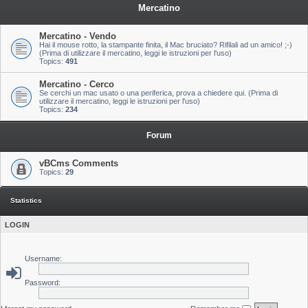
Mercatino
Mercatino - Vendo
Hai il mouse rotto, la stampante finita, il Mac bruciato? Rifilali ad un amico! ;-)
(Prima di utilizzare il mercatino, leggi le istruzioni per l'uso)
Topics:
491
Mercatino - Cerco
Se cerchi un mac usato o una periferica, prova a chiedere qui. (Prima di
utilizzare il mercatino, leggi le istruzioni per l'uso)
Topics:
234
Forum
vBCms Comments
Topics:
29
Statistics
LOGIN
Username:
Password: