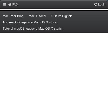
Forum Mac Peer
FAQ
Login
(Opens a new tab)
(Opens a new tab)
(Opens a new tab)
Mac Peer Blog
Mac Tutorial
Cultura Digitale
(Opens a new tab)
App macOS legacy e Mac OS X storici
(Opens a new tab)
Tutorial macOS legacy e Mac OS X storici