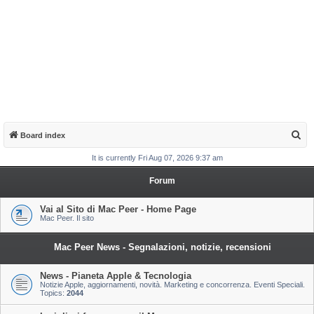
S
Board index
e
It is currently Fri Aug 07, 2026 9:37 am
a
Forum
r
c
Vai al Sito di Mac Peer - Home Page
Mac Peer. Il sito
h
Mac Peer News - Segnalazioni, notizie, recensioni
News - Pianeta Apple & Tecnologia
Notizie Apple, aggiornamenti, novità. Marketing e concorrenza. Eventi Speciali.
Topics:
2044