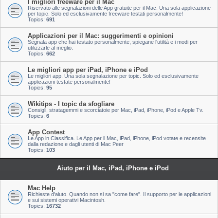
I migliori freeware per il Mac
Riservato alle segnalazioni delle App gratuite per il Mac. Una sola applicazione
per topic. Solo ed esclusivamente freeware testati personalmente!
Topics:
691
Applicazioni per il Mac: suggerimenti e opinioni
Segnala app che hai testato personalmente, spiegane l'utilità e i modi per
utilizzarle al meglio.
Topics:
662
Le migliori app per iPad, iPhone e iPod
Le migliori app. Una sola segnalazione per topic. Solo ed esclusivamente
applicazioni testate personalmente!
Topics:
95
Wikitips - I topic da sfogliare
Consigli, stratagemmi e scorciatoie per Mac, iPad, iPhone, iPod e Apple Tv.
Topics:
6
App Contest
Le App in Classifica. Le App per il Mac, iPad, iPhone, iPod votate e recensite
dalla redazione e dagli utenti di Mac Peer
Topics:
103
Aiuto per il Mac, iPad, iPhone e iPod
Mac Help
Richieste d'aiuto. Quando non si sa "come fare". Il supporto per le applicazioni
e sui sistemi operativi Macintosh.
Topics:
16732