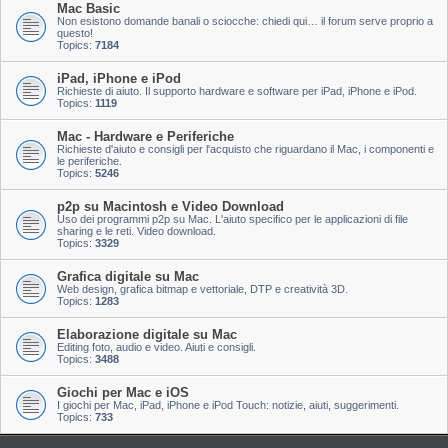
Mac Basic
Non esistono domande banali o sciocche: chiedi qui… il forum serve proprio a
questo!
Topics:
7184
iPad, iPhone e iPod
Richieste di aiuto. Il supporto hardware e software per iPad, iPhone e iPod.
Topics:
1119
Mac - Hardware e Periferiche
Richieste d'aiuto e consigli per l'acquisto che riguardano il Mac, i componenti e
le periferiche.
Topics:
5246
p2p su Macintosh e Video Download
Uso dei programmi p2p su Mac. L'aiuto specifico per le applicazioni di file
sharing e le reti. Video download.
Topics:
3329
Grafica digitale su Mac
Web design, grafica bitmap e vettoriale, DTP e creatività 3D.
Topics:
1283
Elaborazione digitale su Mac
Editing foto, audio e video. Aiuti e consigli.
Topics:
3488
Giochi per Mac e iOS
I giochi per Mac, iPad, iPhone e iPod Touch: notizie, aiuti, suggerimenti.
Topics:
733