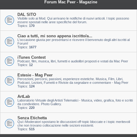
Forum Mac Peer - Magazine
DAL SITO
Visibile solo ai Mod. Qui arrivano le notifiche di nuovi articoli. I topic possono
essere spostati nelle aree specifiche del forum.
Topics:
170
Ciao a tutti, mi sono appena iscritto/a...
L'occasione giusta per presentarsi e ricevere il benvenuto degli altri iscritti al
Forum!
Topics:
1677
iTunes Contest
Podcast, film, musica, libri, fumetti e audiolibri proposti e votati da Mac Peer
Topics:
12
Estesie - Mag Peer
Percezioni, percorsi, passioni, esperienze estetiche. Musica, Film, Libri,
Podcast, Lezioni, Fumetti e Riviste da segnalare e commentare - Mag Peer
Topics:
124
ArtLab
Laboratorio Virtuale degli Artisti Telematici - Musica, video, grafica, foto e scritti
da condividere. Photo Gallery.
Topics:
220
Senza Etichetta
Qui i Moderatori spostano le discussioni off-topic bloccate e i topic meritevoli
che non trovano collocazione nelle sezioni esistenti.
Topics:
515