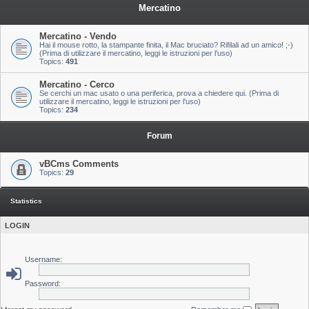
Mercatino
Mercatino - Vendo
Hai il mouse rotto, la stampante finita, il Mac bruciato? Rifilali ad un amico! ;-)
(Prima di utilizzare il mercatino, leggi le istruzioni per l'uso)
Topics:
491
Mercatino - Cerco
Se cerchi un mac usato o una periferica, prova a chiedere qui. (Prima di
utilizzare il mercatino, leggi le istruzioni per l'uso)
Topics:
234
Forum
vBCms Comments
Topics:
29
Statistics
LOGIN
Username:
Password: