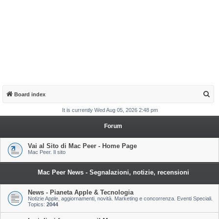
S
Board index
e
It is currently Wed Aug 05, 2026 2:48 pm
a
Forum
r
c
Vai al Sito di Mac Peer - Home Page
Mac Peer. Il sito
h
Mac Peer News - Segnalazioni, notizie, recensioni
News - Pianeta Apple & Tecnologia
Notizie Apple, aggiornamenti, novità. Marketing e concorrenza. Eventi Speciali.
Topics:
2044