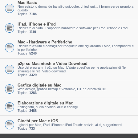
Mac Basic
Non esistono domande banali o sciocche: chiedi qui… il forum serve proprio a
questo!
Topics:
7184
iPad, iPhone e iPod
Richieste di aiuto. Il supporto hardware e software per iPad, iPhone e iPod.
Topics:
1119
Mac - Hardware e Periferiche
Richieste d'aiuto e consigli per l'acquisto che riguardano il Mac, i componenti e
le periferiche.
Topics:
5246
p2p su Macintosh e Video Download
Uso dei programmi p2p su Mac. L'aiuto specifico per le applicazioni di file
sharing e le reti. Video download.
Topics:
3329
Grafica digitale su Mac
Web design, grafica bitmap e vettoriale, DTP e creatività 3D.
Topics:
1283
Elaborazione digitale su Mac
Editing foto, audio e video. Aiuti e consigli.
Topics:
3488
Giochi per Mac e iOS
I giochi per Mac, iPad, iPhone e iPod Touch: notizie, aiuti, suggerimenti.
Topics:
733