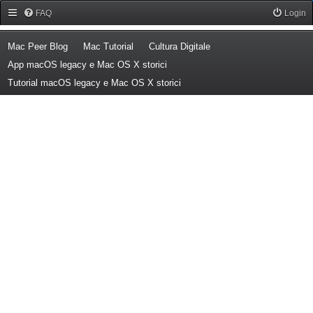
Forum Mac Peer
FAQ
Login
(Opens a new tab)
(Opens a new tab)
(Opens a new tab)
Mac Peer Blog
Mac Tutorial
Cultura Digitale
(Opens a new tab)
App macOS legacy e Mac OS X storici
(Opens a new tab)
Tutorial macOS legacy e Mac OS X storici