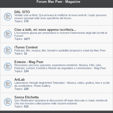
Forum Mac Peer - Magazine
DAL SITO
Visibile solo ai Mod. Qui arrivano le notifiche di nuovi articoli. I topic possono
essere spostati nelle aree specifiche del forum.
Topics:
170
Ciao a tutti, mi sono appena iscritto/a...
L'occasione giusta per presentarsi e ricevere il benvenuto degli altri iscritti al
Forum!
Topics:
1677
iTunes Contest
Podcast, film, musica, libri, fumetti e audiolibri proposti e votati da Mac Peer
Topics:
12
Estesie - Mag Peer
Percezioni, percorsi, passioni, esperienze estetiche. Musica, Film, Libri,
Podcast, Lezioni, Fumetti e Riviste da segnalare e commentare - Mag Peer
Topics:
124
ArtLab
Laboratorio Virtuale degli Artisti Telematici - Musica, video, grafica, foto e scritti
da condividere. Photo Gallery.
Topics:
220
Senza Etichetta
Qui i Moderatori spostano le discussioni off-topic bloccate e i topic meritevoli
che non trovano collocazione nelle sezioni esistenti.
Topics:
515