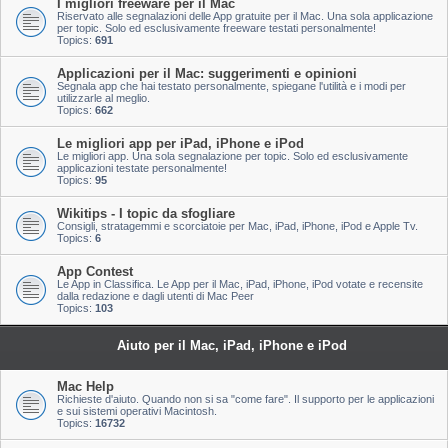
I migliori freeware per il Mac
Riservato alle segnalazioni delle App gratuite per il Mac. Una sola applicazione
per topic. Solo ed esclusivamente freeware testati personalmente!
Topics:
691
Applicazioni per il Mac: suggerimenti e opinioni
Segnala app che hai testato personalmente, spiegane l'utilità e i modi per
utilizzarle al meglio.
Topics:
662
Le migliori app per iPad, iPhone e iPod
Le migliori app. Una sola segnalazione per topic. Solo ed esclusivamente
applicazioni testate personalmente!
Topics:
95
Wikitips - I topic da sfogliare
Consigli, stratagemmi e scorciatoie per Mac, iPad, iPhone, iPod e Apple Tv.
Topics:
6
App Contest
Le App in Classifica. Le App per il Mac, iPad, iPhone, iPod votate e recensite
dalla redazione e dagli utenti di Mac Peer
Topics:
103
Aiuto per il Mac, iPad, iPhone e iPod
Mac Help
Richieste d'aiuto. Quando non si sa "come fare". Il supporto per le applicazioni
e sui sistemi operativi Macintosh.
Topics:
16732